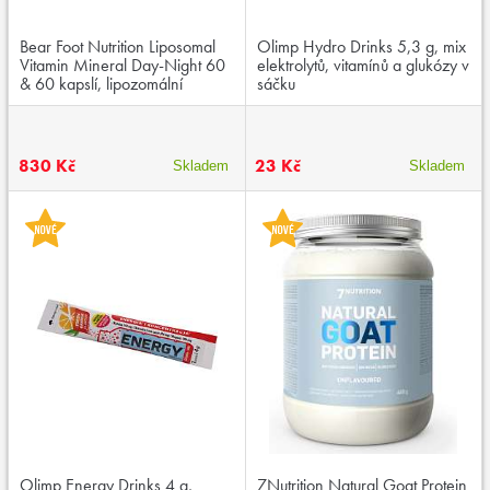
Bear Foot Nutrition Liposomal
Olimp Hydro Drinks 5,3 g, mix
Vitamin Mineral Day-Night 60
elektrolytů, vitamínů a glukózy v
& 60 kapslí, lipozomální
sáčku
multivitamín s minerály
830 Kč
23 Kč
Skladem
Skladem
Olimp Energy Drinks 4 g,
7Nutrition Natural Goat Protein