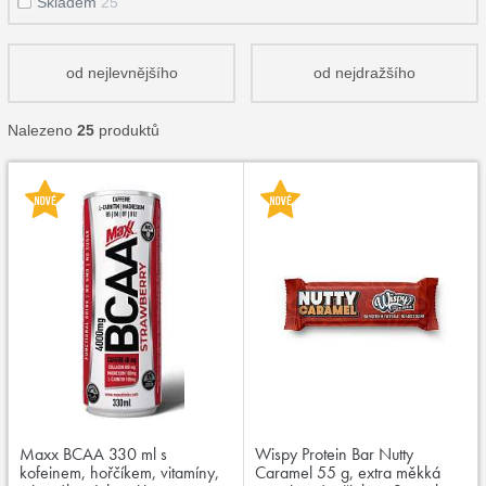
Skladem
25
od nejlevnějšího
od nejdražšího
Nalezeno
25
produktů
Maxx BCAA 330 ml s
Wispy Protein Bar Nutty
kofeinem, hořčíkem, vitamíny,
Caramel 55 g, extra měkká