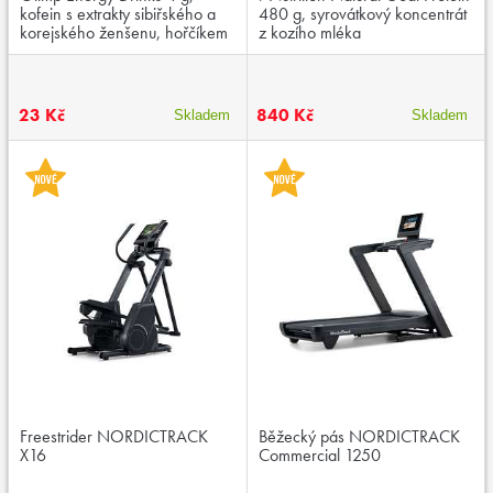
kofein s extrakty sibiřského a
480 g, syrovátkový koncentrát
korejského ženšenu, hořčíkem
z kozího mléka
23 Kč
840 Kč
Skladem
Skladem
Freestrider NORDICTRACK
Běžecký pás NORDICTRACK
X16
Commercial 1250