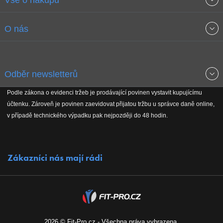
Vše o nákupu
Obchodní podmínky
O nás
Garance nejnižších cen
O společnosti
Odběr newsletterů
Doprava a platba
Jak stavíme fitcentra
Podle zákona o evidenci tržeb je prodávající povinen vystavit kupujícímu
Získejte přehled o novinkách, slevách, akčním zboží a upozornění
účtenku. Zároveň je povinen zaevidovat přijatou tržbu u správce daně online,
Reklamační řád
Koho podporujeme
na nové články v magazínu!
v případě technického výpadku pak nejpozději do 48 hodin.
Vrácení do 30 dnů
Naši partneři
Zákazníci nás mají rádi
Kontakty
Kariéra
2026 © Fit-Pro.cz - Všechna práva vyhrazena.