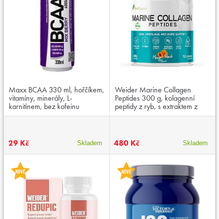
Maxx BCAA 330 ml, hořčíkem,
Weider Marine Collagen
vitamíny, minerály, L-
Peptides 300 g, kolagenní
karnitinem, bez kofeinu
peptidy z ryb, s extraktem z
kurkumy a černého pepře,
vitamínem C a hořčíkem
29 Kč
480 Kč
Skladem
Skladem