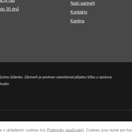
ční řád
Naši partneři
 do 30 dnů
Kontakty
Kariéra
jícímu účtenku. Zároveň je povinen zaevidovat přijatou tržbu u správce
hodin.
vyhrazena.
e s ukládáním cookies (viz
Podmínky používání
). Cookies jsou nutné pro fu