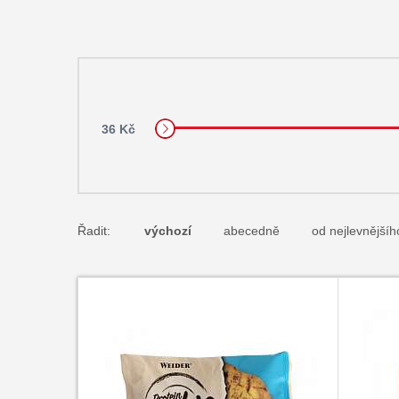
36 Kč
Řadit:
výchozí
abecedně
od nejlevnějšíh