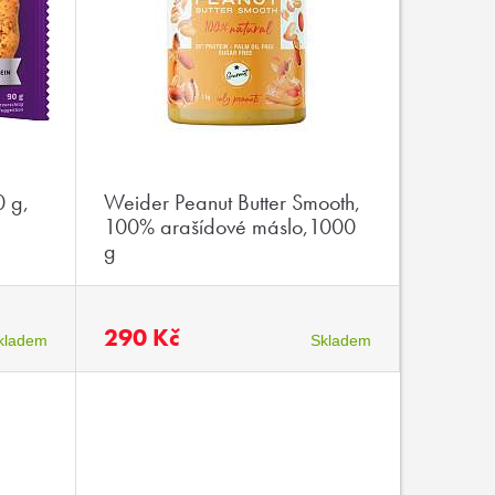
0 g,
Weider Peanut Butter Smooth,
100% arašídové máslo,1000
g
290 Kč
kladem
Skladem