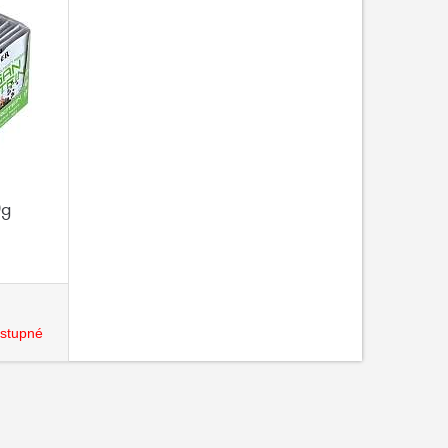
0g
stupné