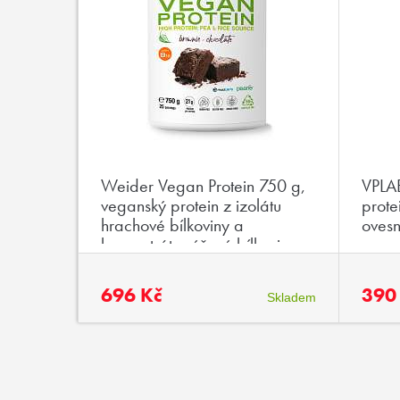
Weider Vegan Protein 750 g,
VPLAB
veganský protein z izolátu
prote
hrachové bílkoviny a
ovesn
koncentrátu rýžové bílkoviny
696 Kč
390
Skladem