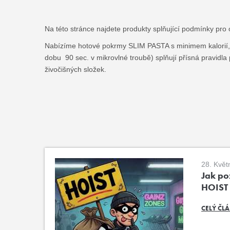
Na této stránce najdete produkty splňující podmínky pro 
Nabízíme hotové pokrmy SLIM PASTA s minimem kalorií, o
dobu 90 sec. v mikrovlné troubě) splňují přísná pravid
živočišných složek.
28. Květ
Jak poz
HOIST
CELÝ ČL