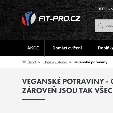
GDPR
Vš
AKCE
Domácí cvičení
Doplňky
Úvod
Doplňky stravy
Veganské potraviny
VEGANSKÉ POTRAVINY - 
ZÁROVEŇ JSOU TAK VŠE