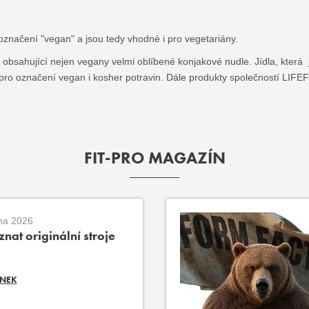
označení "vegan" a jsou tedy vhodné i pro vegetariány.
bsahující nejen vegany velmi oblíbené konjakové nudle. Jídla, která 
la pro označení vegan i kosher potravin. Dále produkty společností L
FIT-PRO MAGAZÍN
na 2026
nat originální stroje
ÁNEK