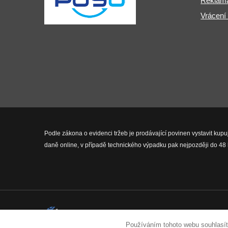
Reklama
Vrácení
Podle zákona o evidenci tržeb je prodávající povinen vystavit kupu
daně online, v případě technického výpadku pak nejpozději do 48 
2026 © Fit-Pro.cz - Všechna práva 
Používáním tohoto webu souhlasít