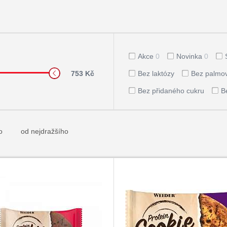
Akce
0
Novinka
0
753 Kč
Bez laktózy
Bez palmov
Bez přidaného cukru
B
o
od nejdražšího