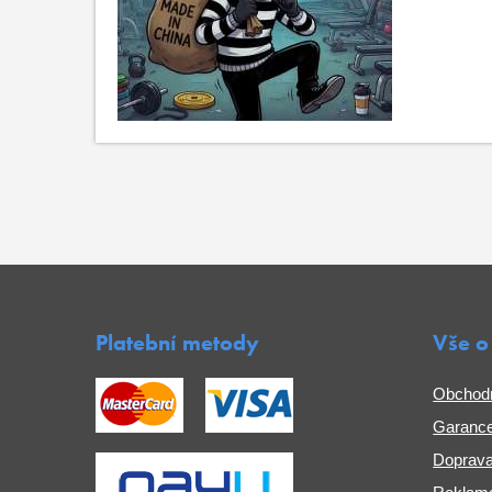
Platební metody
Vše o
Obchod
Garance
Doprava