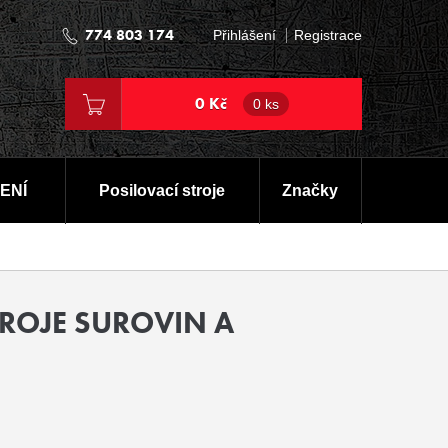
774 803 174
Přihlášení
Registrace
0 Kč
0 ks
ENÍ
Posilovací stroje
Značky
ROJE SUROVIN A