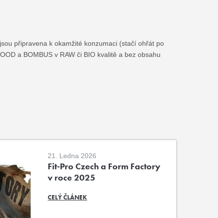
jsou připravena k okamžité konzumaci (stačí ohřát po
IFEFOOD a BOMBUS v RAW či BIO kvalitě a bez obsahu
21. Ledna 2026
Fit-Pro Czech a Form Factory
v roce 2025
CELÝ ČLÁNEK