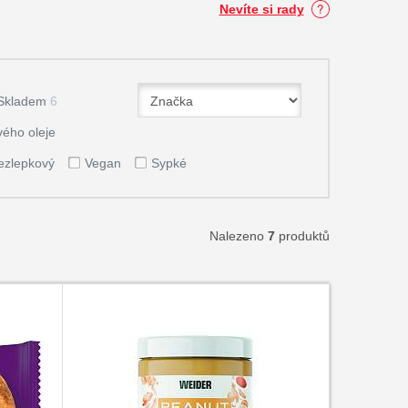
Nevíte si rady
Skladem
6
ého oleje
ezlepkový
Vegan
Sypké
Nalezeno
7
produktů