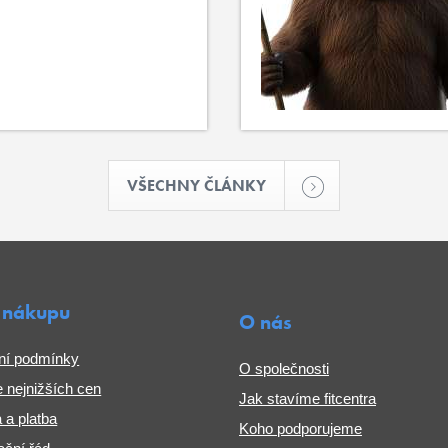
VŠECHNY ČLÁNKY
 nákupu
O nás
ní podmínky
O společnosti
 nejnižších cen
Jak stavíme fitcentra
 a platba
Koho podporujeme