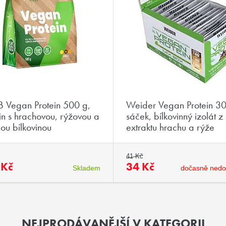
 Vegan Protein 500 g,
Weider Vegan Protein 3
in s hrachovou, rýžovou a
sáček, bílkovinný izolát z
ou bílkovinou
extraktu hrachu a rýže
41 Kč
 Kč
34 Kč
Skladem
dočasně nedo
NEJPRODÁVANĚJŠÍ V KATEGORII