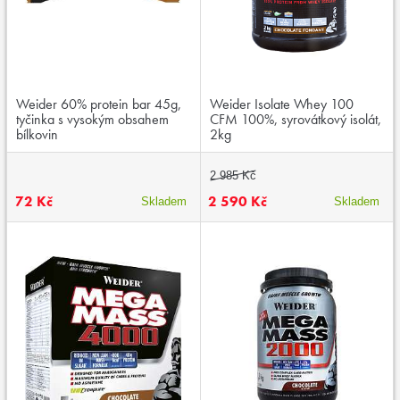
Weider 60% protein bar 45g,
Weider Isolate Whey 100
tyčinka s vysokým obsahem
CFM 100%, syrovátkový isolát,
bílkovin
2kg
2 985 Kč
72 Kč
2 590 Kč
Skladem
Skladem