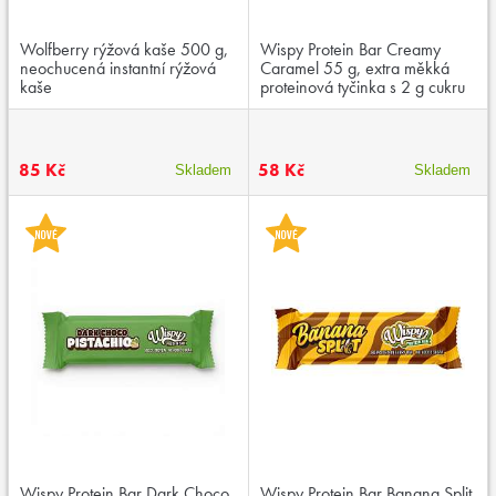
Wolfberry rýžová kaše 500 g,
Wispy Protein Bar Creamy
neochucená instantní rýžová
Caramel 55 g, extra měkká
kaše
proteinová tyčinka s 2 g cukru
85 Kč
58 Kč
Skladem
Skladem
Wispy Protein Bar Dark Choco
Wispy Protein Bar Banana Split