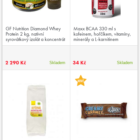
GF Nutrition Diamond Whey
Maxx BCAA 330 ml s
Protein 2 kg, nativní
kofeinem, hořčíkem, vitamíny,
syrovátkový izolát a koncentrát
minerály a L-karnitinem
v poměru 70:30
2 290 Kč
34 Kč
Skladem
Skladem