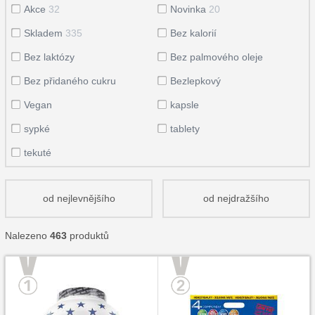
Akce
32
Novinka
20
Skladem
335
Bez kalorií
Bez laktózy
Bez palmového oleje
Bez přidaného cukru
Bezlepkový
Vegan
kapsle
sypké
tablety
tekuté
od nejlevnějšího
od nejdražšího
Nalezeno
463
produktů