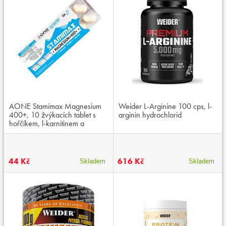
AONE Stamimax Magnesium
Weider L-Arginine 100 cps, l-
400+, 10 žvýkacích tablet s
arginin hydrochlorid
hořčíkem, l-karnitinem a
kurkumou
44 Kč
616 Kč
Skladem
Skladem