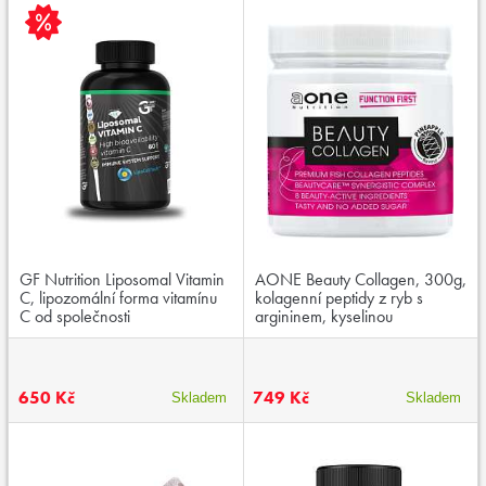
GF Nutrition Liposomal Vitamin
AONE Beauty Collagen, 300g,
C, lipozomální forma vitamínu
kolagenní peptidy z ryb s
C od společnosti
argininem, kyselinou
LipoCellTech™
hyaluronovou, vitaminem C a
zinkem
650 Kč
749 Kč
Skladem
Skladem