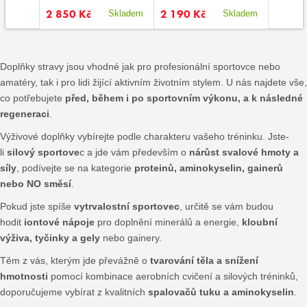
2 850 Kč
2 190 Kč
720 K
kladem
Skladem
Skladem
Doplňky stravy jsou vhodné jak pro profesionální sportovce nebo
amatéry, tak i pro lidi žijící aktivním životním stylem. U nás najdete vše,
co potřebujete
před, během i po sportovním výkonu, a k následné
regeneraci
.
Výživové doplňky vybírejte podle charakteru vašeho tréninku. Jste-
li
silový sportove
c a jde vám především o
nárůst svalové hmoty a
síly
, podívejte se na kategorie
proteinů, aminokyselin, gainerů
nebo NO směsí
.
Pokud jste spíše
vytrvalostní sportovec
, určitě se vám budou
hodit
iontové nápoje
pro doplnění minerálů a energie,
kloubní
výživa, tyčinky a gely
nebo gainery.
Těm z vás, kterým jde převážně o
tvarování těla a snížení
hmotnosti
pomocí kombinace aerobních cvičení a silových tréninků,
doporučujeme vybírat z kvalitních
spalovačů tuku a aminokyselin
.