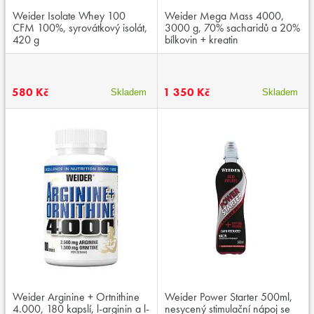
Weider Isolate Whey 100
Weider Mega Mass 4000,
CFM 100%, syrovátkový isolát,
3000 g, 70% sacharidů a 20%
420 g
bílkovin + kreatin
580 Kč
1 350 Kč
Skladem
Skladem
Weider Arginine + Ortnithine
Weider Power Starter 500ml,
4.000, 180 kapslí, l-arginin a l-
nesycený stimulační nápoj se