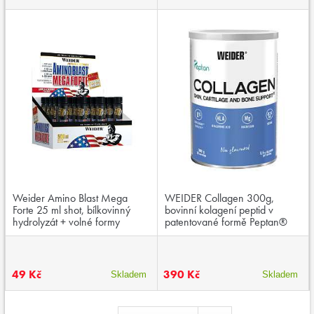
Weider Amino Blast Mega
WEIDER Collagen 300g,
Forte 25 ml shot, bílkovinný
bovinní kolagení peptid v
hydrolyzát + volné formy
patentované formě Peptan®
aminokyselin
49 Kč
390 Kč
Skladem
Skladem