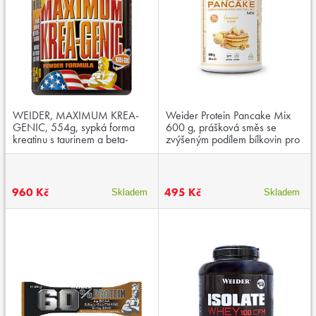
WEIDER, MAXIMUM KREA-
Weider Protein Pancake Mix
GENIC, 554g, sypká forma
600 g, prášková směs se
kreatinu s taurinem a beta-
zvýšeným podílem bílkovin pro
alaninem
přípravu palačinek
960 Kč
495 Kč
Skladem
Skladem