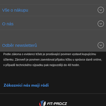
Vše o nákupu
Obchodní podmínky
O nás
Garance nejnižších cen
O společnosti
Odběr newsletterů
Doprava a platba
Jak stavíme fitcentra
Podle zákona o evidenci tržeb je prodávající povinen vystavit kupujícímu
Získejte přehled o novinkách, slevách, akčním zboží a upozornění
účtenku. Zároveň je povinen zaevidovat přijatou tržbu u správce daně online,
Reklamační řád
Koho podporujeme
na nové články v magazínu!
v případě technického výpadku pak nejpozději do 48 hodin.
Vrácení do 30 dnů
Naši partneři
Zákazníci nás mají rádi
Kontakty
Kariéra