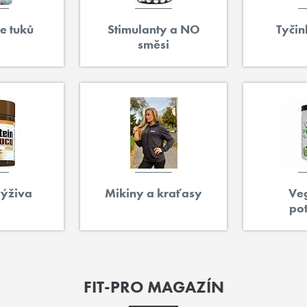
e tuků
Stimulanty a NO
Tyčin
směsi
ýživa
Mikiny a kraťasy
Ve
po
FIT-PRO MAGAZÍN