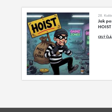
28. Květ
Jak poz
HOIST
CELÝ ČL