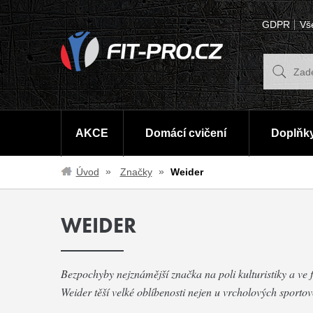
GDPR
Vš
AKCE
Domácí cvičení
Doplňky
Úvod
Značky
Weider
WEIDER
Bezpochyby nejznámější značka na poli kulturistiky a ve f
Weider těší velké oblíbenosti nejen u vrcholových sportov