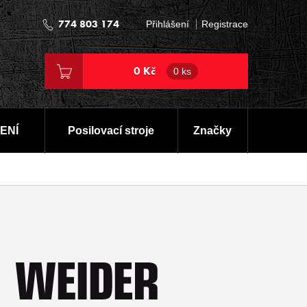
774 803 174
Přihlášení
Registrace
0 Kč
0 ks
ENÍ
Posilovací stroje
Značky