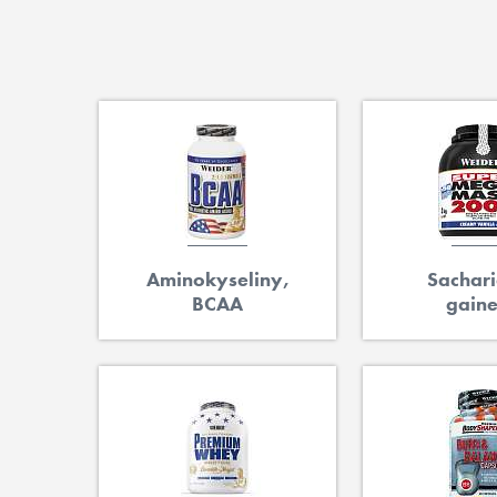
Aminokyseliny,
Sachari
BCAA
gaine