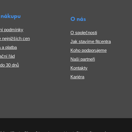
 nákupu
O nás
ní podmínky
O společnosti
 nejnižších cen
Jak stavíme fitcentra
 a platba
Koho podporujeme
ční řád
Naši partneři
 do 30 dnů
Kontakty
Kariéra