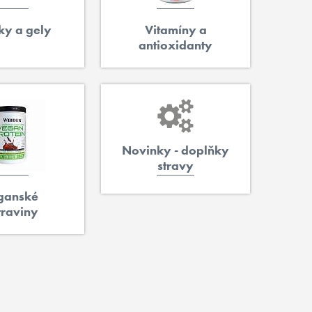
ky a gely
Vitamíny a
antioxidanty
Novinky - doplňky
stravy
ganské
traviny