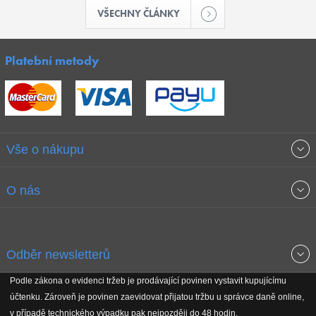
VŠECHNY ČLÁNKY
Platební metody
Vše o nákupu
Obchodní podmínky
O nás
Garance nejnižších cen
O společnosti
Odběr newsletterů
Doprava a platba
Jak stavíme fitcentra
Podle zákona o evidenci tržeb je prodávající povinen vystavit kupujícímu
Získejte přehled o novinkách, slevách, akčním zboží a upozornění
účtenku. Zároveň je povinen zaevidovat přijatou tržbu u správce daně online,
Reklamační řád
Koho podporujeme
na nové články v magazínu!
v případě technického výpadku pak nejpozději do 48 hodin.