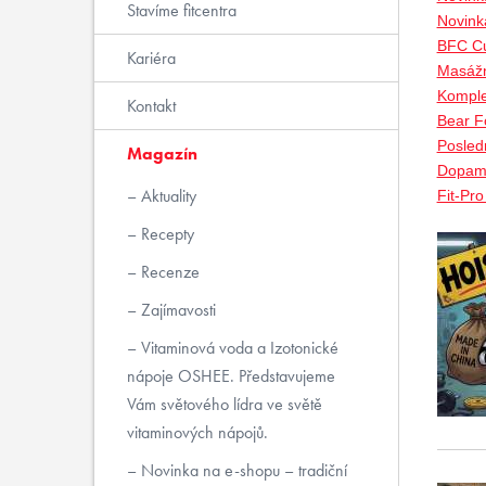
Stavíme fitcentra
Novink
BFC Cu
Kariéra
Masážn
Komple
Kontakt
Bear Fo
Posled
Magazín
Dopami
Aktuality
Fit-Pr
Recepty
Recenze
Zajímavosti
Vitaminová voda a Izotonické
nápoje OSHEE. Představujeme
Vám světového lídra ve světě
vitaminových nápojů.
Novinka na e-shopu – tradiční