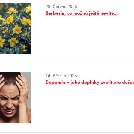
26. Června 2025
Berberin, co možná ještě nevíte...
14. Března 2025
Dopamin – jaké doplňky zvolit pro duše