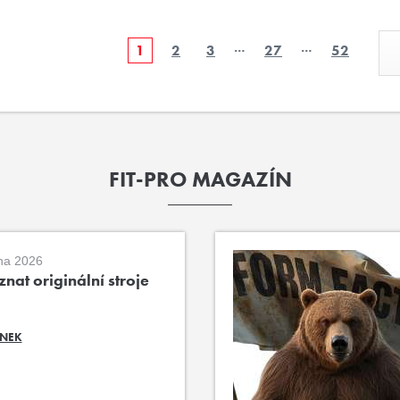
…
…
1
2
3
27
52
FIT-PRO MAGAZÍN
na 2026
nat originální stroje
ÁNEK