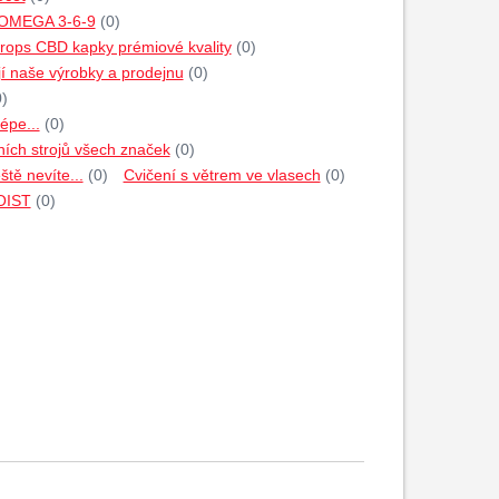
 OMEGA 3-6-9
(0)
rops CBD kapky prémiové kvality
(0)
jí naše výrobky a prodejnu
(0)
0)
épe...
(0)
ích strojů všech značek
(0)
tě nevíte...
(0)
Cvičení s větrem ve vlasech
(0)
HOIST
(0)