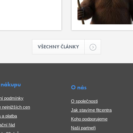
VŠECHNY ČLÁNKY
 nákupu
O nás
ní podmínky
O společnosti
 nejnižších cen
Jak stavíme fitcentra
 a platba
Koho podporujeme
ční řád
Naši partneři