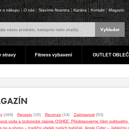
e o nákupu
O nás
Stavíme fitcentra
Kariéra
Kontakt
Magazín
 stravy
Fitness vybavení
OUTLET OBLEČ
GAZÍN
ty
(169)
Recepty
(10)
Recenze
(14)
Zajímavosti
(53)
nová voda a Izotonické nápoje OSHEE. Představujeme Vám světového lí
 na e-shopu – tradiční všelék našich babiček. Apple Cider – Jablečný 