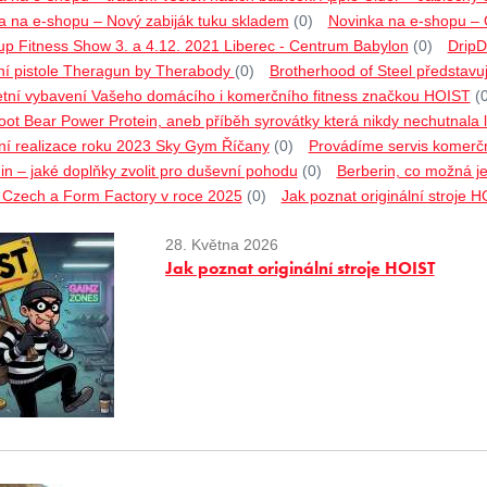
a na e-shopu – Nový zabiják tuku skladem
(0)
Novinka na e-shopu –
p Fitness Show 3. a 4.12. 2021 Liberec - Centrum Babylon
(0)
DripD
í pistole Theragun by Therabody
(0)
Brotherhood of Steel představu
tní vybavení Vašeho domácího i komerčního fitness značkou HOIST
(
ot Bear Power Protein, aneb příběh syrovátky která nikdy nechutnala l
ní realizace roku 2023 Sky Gym Říčany
(0)
Provádíme servis komerčn
n – jaké doplňky zvolit pro duševní pohodu
(0)
Berberin, co možná ješ
o Czech a Form Factory v roce 2025
(0)
Jak poznat originální stroje 
28. Května 2026
Jak poznat originální stroje HOIST