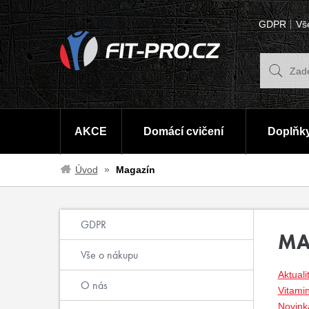
GDPR
Vš
AKCE
Domácí cvičení
Doplňky
Úvod
Magazín
GDPR
MA
Vše o nákupu
Aktuali
O nás
Vitami
Novinka