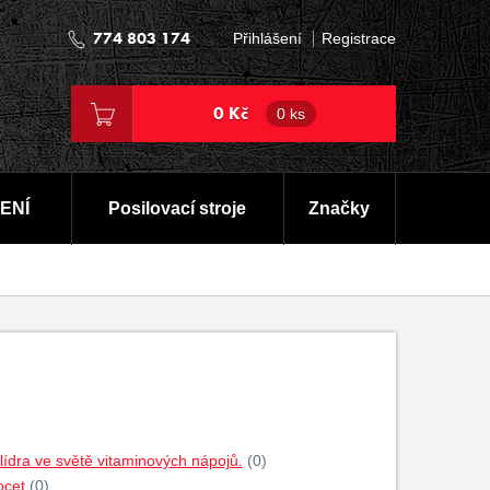
774 803 174
Přihlášení
Registrace
0 Kč
0 ks
ENÍ
Posilovací stroje
Značky
dra ve světě vitaminových nápojů.
(0)
ocet
(0)