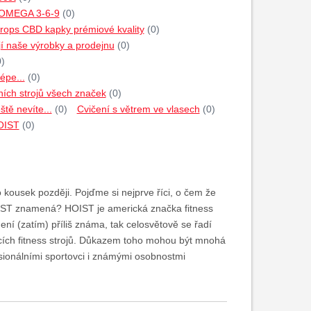
 OMEGA 3-6-9
(0)
rops CBD kapky prémiové kvality
(0)
jí naše výrobky a prodejnu
(0)
0)
épe...
(0)
ích strojů všech značek
(0)
tě nevíte...
(0)
Cvičení s větrem ve vlasech
(0)
HOIST
(0)
 kousek později. Pojďme si nejprve říci, o čem že
HOIST znamená? HOIST je americká značka fitness
není (zatím) příliš známa, tak celosvětově se řadí
cích fitness strojů. Důkazem toho mohou být mnohá
esionálními sportovci i známými osobnostmi