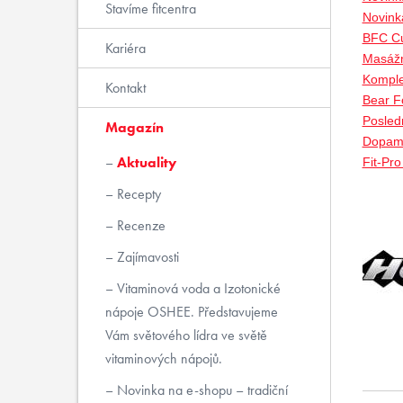
Stavíme fitcentra
Novink
BFC Cu
Kariéra
Masážn
Komple
Kontakt
Bear Fo
Posled
Magazín
Dopami
Aktuality
Fit-Pr
Recepty
Recenze
Zajímavosti
Vitaminová voda a Izotonické
nápoje OSHEE. Představujeme
Vám světového lídra ve světě
vitaminových nápojů.
Novinka na e-shopu – tradiční