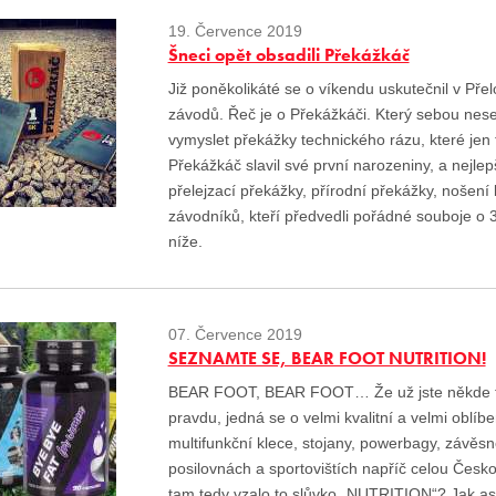
19. Července 2019
Šneci opět obsadili Překážkáč
Již poněkolikáté se o víkendu uskutečnil v Př
závodů. Řeč je o Překážkáči. Který sebou nese
vymyslet překážky technického rázu, které jen
Překážkáč slavil své první narozeniny, a nejl
přelejzací překážky, přírodní překážky, nošení 
závodníků, kteří předvedli pořádné souboje o 36
níže.
07. Července 2019
SEZNAMTE SE, BEAR FOOT NUTRITION!
BEAR FOOT, BEAR FOOT… Že už jste někde ten
pravdu, jedná se o velmi kvalitní a velmi oblí
multifunkční klece, stojany, powerbagy, závě
posilovnách a sportovištích napříč celou Česko
tam tedy vzalo to slůvko „NUTRITION“? Jak as