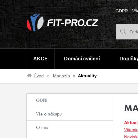
GDPR
Vš
AKCE
Domácí cvičení
Doplňky
Úvod
Magazín
Aktuality
GDPR
MA
Vše o nákupu
Aktual
O nás
Vitami
Novinka