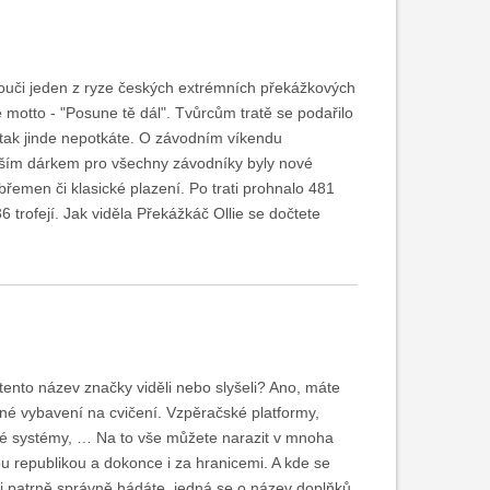
elouči jeden z ryze českých extrémních překážkových
 motto - "Posune tě dál". Tvůrcům tratě se podařilo
 tak jinde nepotkáte. O závodním víkendu
epším dárkem pro všechny závodníky byly nové
břemen či klasické plazení. Po trati prohnalo 481
 trofejí. Jak viděla Překážkáč Ollie se dočtete
to název značky viděli nebo slyšeli? Ano, máte
bené vybavení na cvičení. Vzpěračské platformy,
sné systémy, … Na to vše můžete narazit v mnoha
u republikou a dokonce i za hranicemi. A kde se
i patrně správně hádáte, jedná se o název doplňků