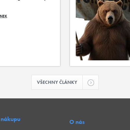
ÁNEK
VŠECHNY ČLÁNKY
 nákupu
O nás