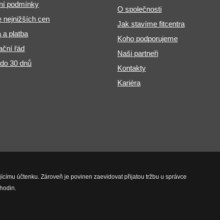
ní podmínky
O společnosti
 nejnižších cen
Jak stavíme fitcentra
 a platba
Koho podporujeme
ční řád
Naši partneři
 do 30 dnů
Kontakty
Kariéra
jícímu účtenku. Zároveň je povinen zaevidovat přijatou tržbu u správce
hodin.