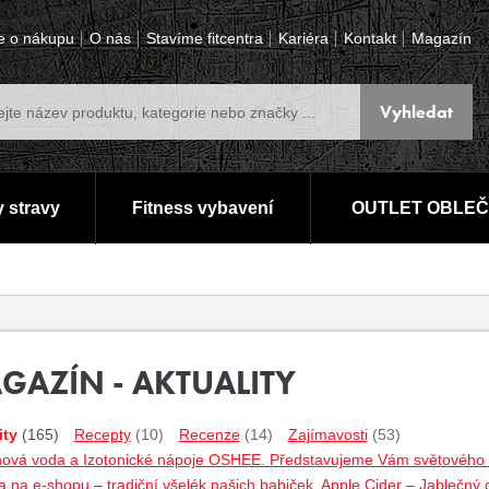
e o nákupu
O nás
Stavíme fitcentra
Kariéra
Kontakt
Magazín
 stravy
Fitness vybavení
OUTLET OBLEČ
GAZÍN - AKTUALITY
ity
(165)
Recepty
(10)
Recenze
(14)
Zajímavosti
(53)
nová voda a Izotonické nápoje OSHEE. Představujeme Vám světového lí
 na e-shopu – tradiční všelék našich babiček. Apple Cider – Jablečný 