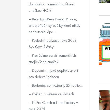
domácího i komerčního fitness
značkou HOIST
Bear Foot Bear Power Protein,
aneb příběh syrovátky která nikdy
nechutnala lépe...
Poslední realizace roku 2023
Sky Gym Říčany
Provádíme servis komerčních
strojů všech značek
Dopamin – jaké doplňky zvolit
pro duševní pohodu
Berberin, co možná ještě nevíte...
Cvičení s větrem ve vlasech
Fit-Pro Czech a Form Factory v
roce 2025