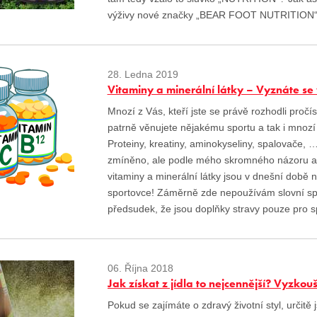
výživy nové značky „BEAR FOOT NUTRITION“
28. Ledna 2019
Vitaminy a minerální látky – Vyznáte se
Mnozí z Vás, kteří jste se právě rozhodli pro
patrně věnujete nějakému sportu a tak i mnozí
Proteiny, kreatiny, aminokyseliny, spalovače, 
zmíněno, ale podle mého skromného názoru a zk
vitaminy a minerální látky jsou v dnešní době 
sportovce! Záměrně zde nepoužívám slovní spoj
předsudek, že jsou doplňky stravy pouze pro s
06. Října 2018
Jak získat z jídla to nejcennější? Vyzkou
Pokud se zajímáte o zdravý životní styl, určitě 