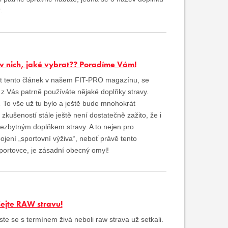
.
 v nich, jaké vybrat?? Poradíme Vám!
číst tento článek v našem FIT-PRO magazínu, se
 z Vás patrně používáte nějaké doplňky stravy.
… To vše už tu bylo a ještě bude mnohokrát
ušeností stále ještě není dostatečně zažito, že i
nezbytným doplňkem stravy. A to nejen pro
ení „sportovní výživa“, neboť právě tento
portovce, je zásadní obecný omyl!
šejte RAW stravu!
jste se s termínem živá neboli raw strava už setkali.