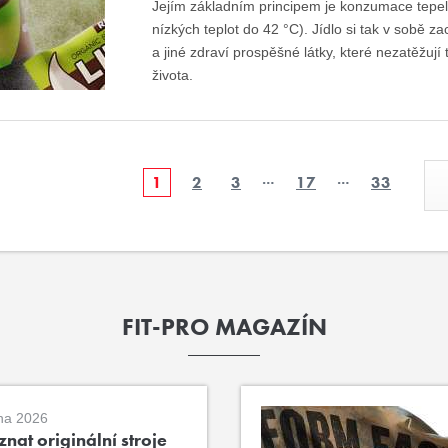
Jejím základním principem je konzumace tepel
nízkých teplot do 42 °C). Jídlo si tak v sobě z
a jiné zdraví prospěšné látky, které nezatěžují t
života.
…
…
1
2
3
17
33
FIT-PRO MAGAZÍN
na 2026
nat originální stroje