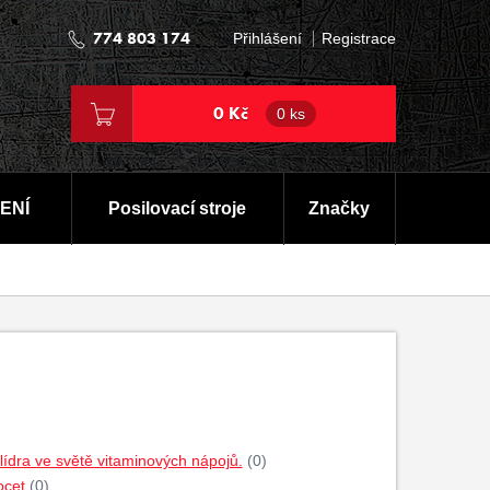
774 803 174
Přihlášení
Registrace
0 Kč
0 ks
ENÍ
Posilovací stroje
Značky
dra ve světě vitaminových nápojů.
(0)
ocet
(0)