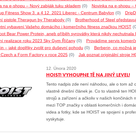
a na e-shopu – Nový zabiják tuku skladem
(0)
Novinka na e-shopu –
p Fitness Show 3. a 4.12. 2021 Liberec - Centrum Babylon
(0)
DripD
í pistole Theragun by Therabody
(0)
Brotherhood of Steel představu
tní vybavení Vašeho domácího i komerčního fitness značkou HOIST
(
ot Bear Power Protein, aneb příběh syrovátky která nikdy nechutnala l
ní realizace roku 2023 Sky Gym Říčany
(0)
Provádíme servis komerčn
n – jaké doplňky zvolit pro duševní pohodu
(0)
Berberin, co možná ješ
o Czech a Form Factory v roce 2025
(0)
Jak poznat originální stroje 
12. Února 2020
HOIST! VYHOUPNE TĚ NA JINÝ LEVEL!
Tento nadpis zde není náhodou, ale o tom až o
vlastně dnešní článek je. Co to vlastně ten 
strojů a zařízení a ačkoliv v našich končinách 
mezi TOP značky v oblasti komerčních i domá
videa a fotky, kde se HOIST ve spojení s prof
vyskytuje.