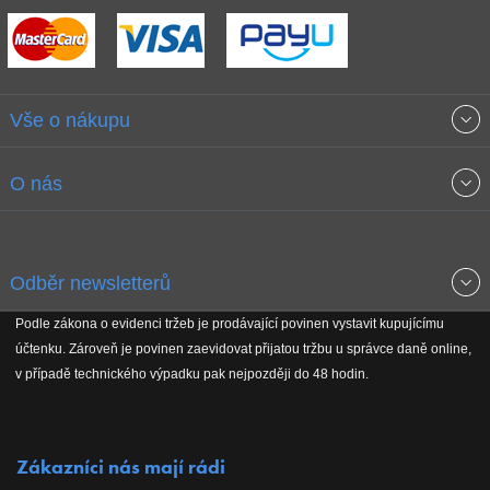
Vše o nákupu
Obchodní podmínky
O nás
Garance nejnižších cen
O společnosti
Odběr newsletterů
Doprava a platba
Jak stavíme fitcentra
Podle zákona o evidenci tržeb je prodávající povinen vystavit kupujícímu
Získejte přehled o novinkách, slevách, akčním zboží a upozornění
účtenku. Zároveň je povinen zaevidovat přijatou tržbu u správce daně online,
Reklamační řád
Koho podporujeme
na nové články v magazínu!
v případě technického výpadku pak nejpozději do 48 hodin.
Vrácení do 30 dnů
Naši partneři
Zákazníci nás mají rádi
Kontakty