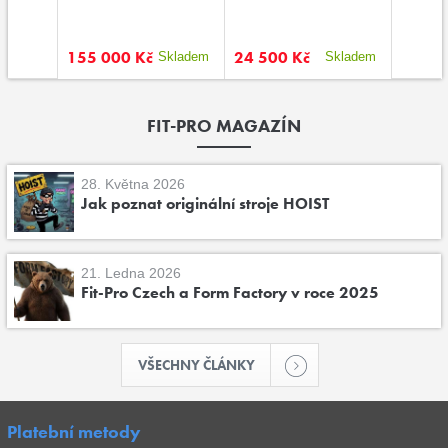
155 000 Kč
24 500 Kč
44 00
kladem
Skladem
Skladem
FIT-PRO MAGAZÍN
28. Května 2026
Jak poznat originální stroje HOIST
21. Ledna 2026
Fit-Pro Czech a Form Factory v roce 2025
VŠECHNY ČLÁNKY
Platební metody