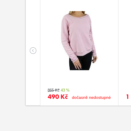
865 Kč
43 %
490 Kč
1
dočasně nedostupné