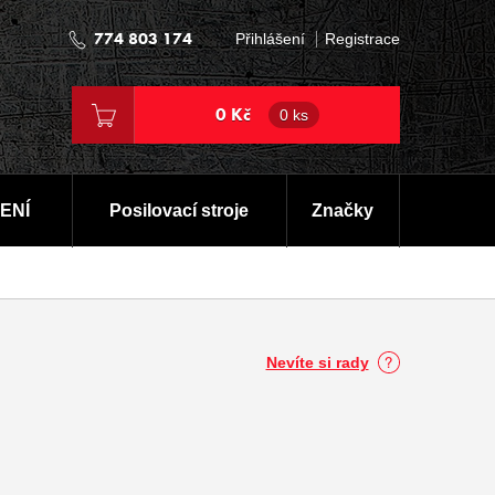
774 803 174
Přihlášení
Registrace
0 Kč
0 ks
ENÍ
Posilovací stroje
Značky
Nevíte si rady