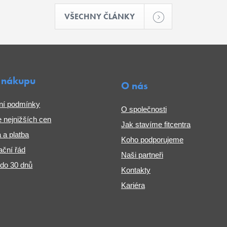
VŠECHNY ČLÁNKY
 nákupu
O nás
ní podmínky
O společnosti
 nejnižších cen
Jak stavíme fitcentra
 a platba
Koho podporujeme
ční řád
Naši partneři
 do 30 dnů
Kontakty
Kariéra