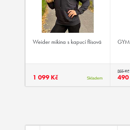
Weider mikina s kapucí flísová
GYM 
865 Kč
1 099 Kč
490
Skladem