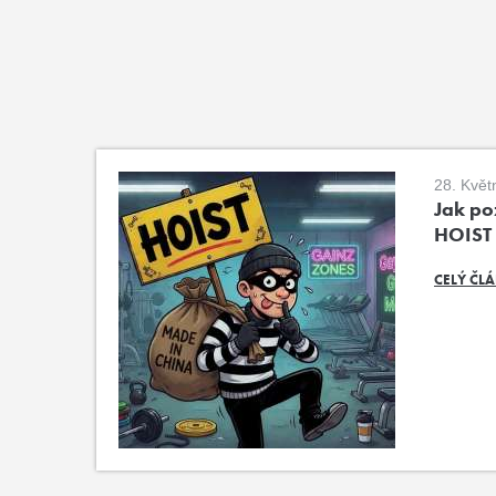
28. Květ
Jak poz
HOIST
CELÝ ČL