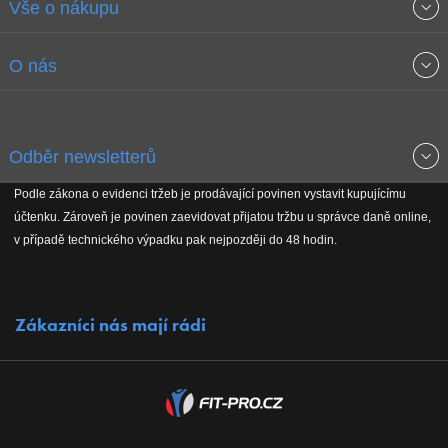
Vše o nákupu
Obchodní podmínky
O nás
Garance nejnižších cen
O společnosti
Odběr newsletterů
Doprava a platba
Jak stavíme fitcentra
Podle zákona o evidenci tržeb je prodávající povinen vystavit kupujícímu
Získejte přehled o novinkách, slevách, akčním zboží a upozornění
účtenku. Zároveň je povinen zaevidovat přijatou tržbu u správce daně online,
Reklamační řád
Koho podporujeme
na nové články v magazínu!
v případě technického výpadku pak nejpozději do 48 hodin.
Vrácení do 30 dnů
Naši partneři
Zákazníci nás mají rádi
Kontakty
Kariéra