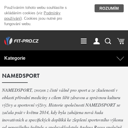
Používáním tohoto webu souhlasíte s
ROZUMÍM
ukládáním cookies (viz
Podmínky
používání
). Cookies jsou nutné pro
fungování webu.
GDPR
Vše o nákupu
Přihlášení
Registrace
Kategorie
O nás
Stavíme fitcentra
NAMEDSPORT
AKCE
Domácí cvičení
Kariéra
Kontakt
NAMEDSPORT, zrozen z čisté vášně pro sport a ze zkušeností v
Doplňky stravy
Fitness vybavení
oblasti přírodní medicíny s cílem šířit zdravou a správnou kulturu
Magazín
výživy a sportovní výživy. Historie společnosti NAMEDSPORT se
OUTLET OBLEČENÍ
Posilovací stroje
začala psát v květnu 2014, kdy byla zahájena nová řada
inovativních a specifických doplňků ke zlepšení sportovního výkonu
Značky
od generálního ředitele a spoluzakladatele Andrea Rosso společně