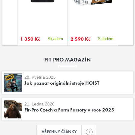
1 350 Kč
2 590 Kč
85 Kč
kladem
Skladem
Skladem
FIT-PRO MAGAZÍN
28. Května 2026
Jak poznat originální stroje HOIST
21. Ledna 2026
Fit-Pro Czech a Form Factory v roce 2025
VŠECHNY ČLÁNKY