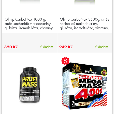
Olimp CarboNox 1000 g,
Olimp CarboNox 3500g, směs
směs sacharidů maltodextriny,
sacharidů maltodextriny,
glukóza, isomaltulóza, vitamíny,
glukóza, isomaltulóza, vitamíny,
minerály a L-arginin
minerály a L-arginin
320 Kč
949 Kč
Skladem
Skladem