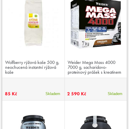
Wolfberry rýžová kaše 500 g,
Weider Mega Mass 4000
neochucená instantní rýžová
7000 g, sacharidovo-
kaše
proteinový prášek s kreatinem
a vitaminy
85 Kč
2 590 Kč
Skladem
Skladem