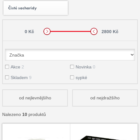
Čisté sacharidy
0 Kč
2800 Kč
Akce
2
Novinka
0
Skladem
9
sypké
od nejlevnějšího
od nejdražšího
Nalezeno
10
produktů