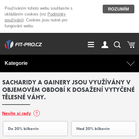
Používáním tohoto webu souhlasíte s
ROZUMÍM
ukládáním cookies (viz
Podmínky
používání
). Cookies jsou nutné pro
fungování webu.
GDPR
Vše o nákupu
Přihlášení
Registrace
Kategorie
O nás
Stavíme fitcentra
SACHARIDY A GAINERY JSOU VYUŽÍVÁNY V
AKCE
Domácí cvičení
OBJEMOVÉM OBDOBÍ K DOSAŽENÍ VYTYČENÉ
TĚLESNÉ VÁHY.
Kariéra
Kontakt
Doplňky stravy
Fitness vybavení
Magazín
Nevíte si rady
OUTLET OBLEČENÍ
Posilovací stroje
Do 20% bílkovin
Nad 20% bílkovin
Značky