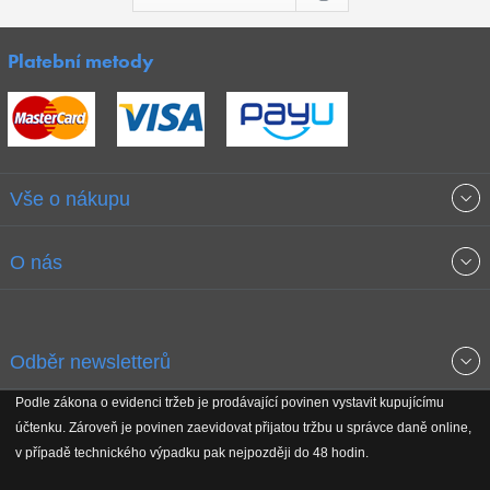
Platební metody
Vše o nákupu
Obchodní podmínky
O nás
Garance nejnižších cen
O společnosti
Odběr newsletterů
Doprava a platba
Jak stavíme fitcentra
Podle zákona o evidenci tržeb je prodávající povinen vystavit kupujícímu
Získejte přehled o novinkách, slevách, akčním zboží a upozornění
účtenku. Zároveň je povinen zaevidovat přijatou tržbu u správce daně online,
Reklamační řád
Koho podporujeme
na nové články v magazínu!
v případě technického výpadku pak nejpozději do 48 hodin.