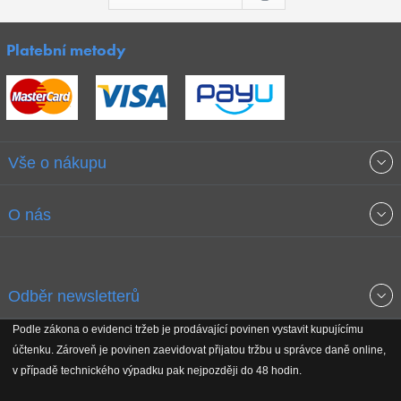
Platební metody
Vše o nákupu
Obchodní podmínky
O nás
Garance nejnižších cen
O společnosti
Odběr newsletterů
Doprava a platba
Jak stavíme fitcentra
Podle zákona o evidenci tržeb je prodávající povinen vystavit kupujícímu
Získejte přehled o novinkách, slevách, akčním zboží a upozornění
účtenku. Zároveň je povinen zaevidovat přijatou tržbu u správce daně online,
Reklamační řád
Koho podporujeme
na nové články v magazínu!
v případě technického výpadku pak nejpozději do 48 hodin.