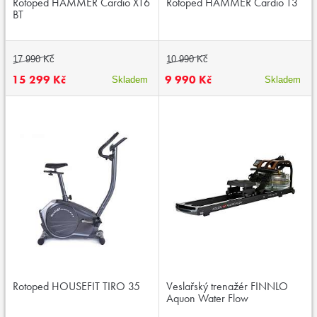
Rotoped HAMMER Cardio XT6
Rotoped HAMMER Cardio T3
BT
17 990 Kč
10 990 Kč
15 299 Kč
9 990 Kč
Skladem
Skladem
Rotoped HOUSEFIT TIRO 35
Veslařský trenažér FINNLO
Aquon Water Flow