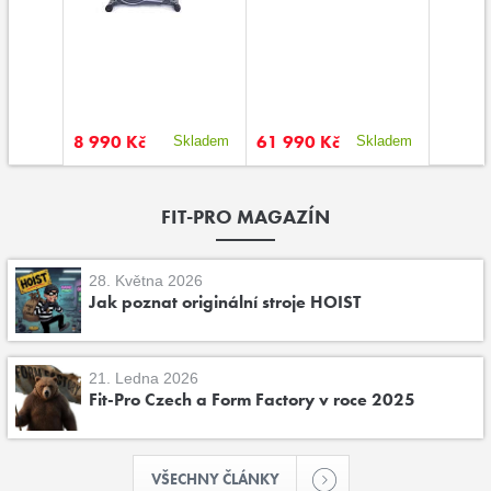
8 990 Kč
61 990 Kč
14 99
kladem
Skladem
Skladem
FIT-PRO MAGAZÍN
28. Května 2026
Jak poznat originální stroje HOIST
21. Ledna 2026
Fit-Pro Czech a Form Factory v roce 2025
VŠECHNY ČLÁNKY