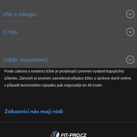
Vše o nákupu
Obchodní podmínky
O nás
Garance nejnižších cen
O společnosti
Odběr newsletterů
Doprava a platba
Jak stavíme fitcentra
Podle zákona o evidenci tržeb je prodávající povinen vystavit kupujícímu
Získejte přehled o novinkách, slevách, akčním zboží a upozornění
účtenku. Zároveň je povinen zaevidovat přijatou tržbu u správce daně online,
Reklamační řád
Koho podporujeme
na nové články v magazínu!
v případě technického výpadku pak nejpozději do 48 hodin.
Vrácení do 30 dnů
Naši partneři
Zákazníci nás mají rádi
Kontakty
Kariéra