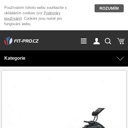
Používáním tohoto webu souhlasíte s
ROZUMÍM
ukládáním cookies (viz
Podmínky
používání
). Cookies jsou nutné pro
fungování webu.
GDPR
Vše o nákupu
Přihlášení
Registrace
Kategorie
O nás
Stavíme fitcentra
AKCE
Domácí cvičení
Kariéra
Kontakt
Doplňky stravy
Fitness vybavení
Magazín
OUTLET OBLEČENÍ
Posilovací stroje
Značky