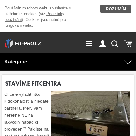
Používáním tohoto webu souhlasíte s
ROZUMÍM
ukládáním cookies (viz
Podmínky
používání
). Cookies jsou nutné pro
fungování webu.
GDPR
Vše o nákupu
Přihlášení
Registrace
Kategorie
O nás
Stavíme fitcentra
AKCE
Domácí cvičení
STAVÍME FITCENTRA
Kariéra
Kontakt
Chcete vyladit fitko
Doplňky stravy
Fitness vybavení
k dokonalosti a hledáte
partnera, který vám
Magazín
OUTLET OBLEČENÍ
Posilovací stroje
neřekne NE na
jakýkoliv nápad či
provedení? Pak jste na
Značky