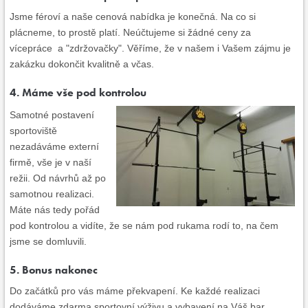
Jsme féroví a naše cenová nabídka je konečná. Na co si
plácneme, to prostě platí. Neúčtujeme si žádné ceny za
vícepráce a "zdržovačky". Věříme, že v našem i Vašem zájmu je
zakázku dokončit kvalitně a včas.
4. Máme vše pod kontrolou
Samotné postavení
sportoviště
nezadáváme externí
firmě, vše je v naší
režii. Od návrhů až po
samotnou realizaci.
Máte nás tedy pořád
pod kontrolou a vidíte, že se nám pod rukama rodí to, na čem
jsme se domluvili.
5. Bonus nakonec
Do začátků pro vás máme překvapení. Ke každé realizaci
dodáváme zdarma sportovní výživu a vybavení na Váš bar.