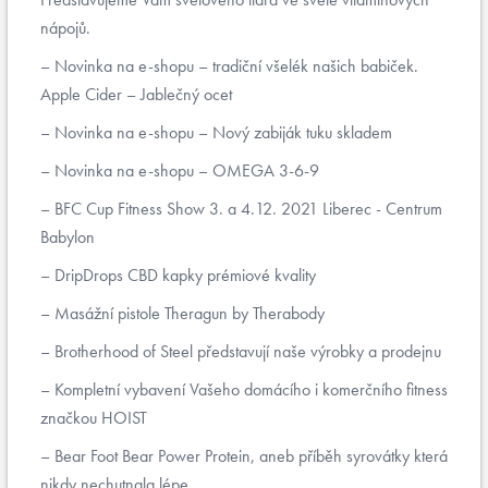
nápojů.
Novinka na e-shopu – tradiční všelék našich babiček.
Apple Cider – Jablečný ocet
Novinka na e-shopu – Nový zabiják tuku skladem
Novinka na e-shopu – OMEGA 3-6-9
BFC Cup Fitness Show 3. a 4.12. 2021 Liberec - Centrum
Babylon
DripDrops CBD kapky prémiové kvality
Masážní pistole Theragun by Therabody
Brotherhood of Steel představují naše výrobky a prodejnu
Kompletní vybavení Vašeho domácího i komerčního fitness
značkou HOIST
Bear Foot Bear Power Protein, aneb příběh syrovátky která
nikdy nechutnala lépe...