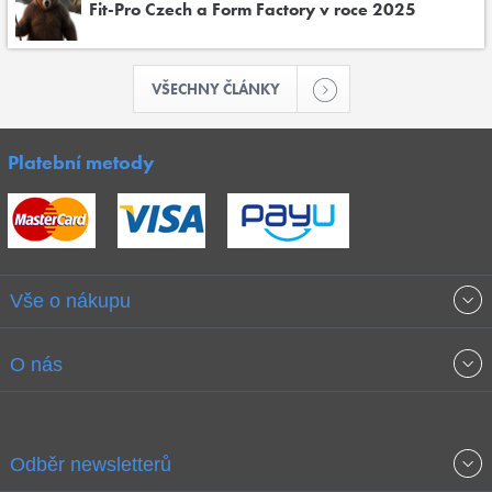
Fit-Pro Czech a Form Factory v roce 2025
VŠECHNY ČLÁNKY
Platební metody
Vše o nákupu
Obchodní podmínky
O nás
Garance nejnižších cen
O společnosti
Odběr newsletterů
Doprava a platba
Jak stavíme fitcentra