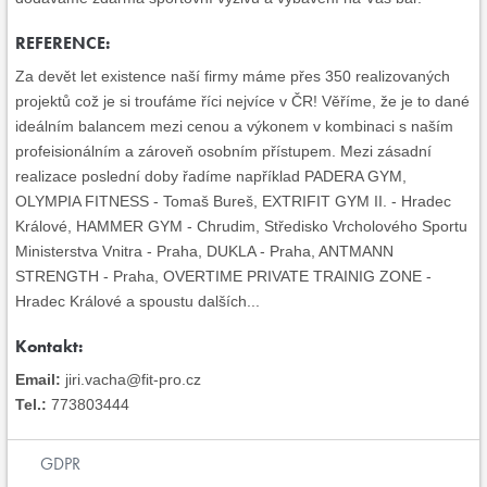
REFERENCE:
Za devět let existence naší firmy máme přes 350 realizovaných
projektů což je si troufáme říci nejvíce v ČR! Věříme, že je to dané
ideálním balancem mezi cenou a výkonem v kombinaci s naším
profeisionálním a zároveň osobním přístupem. Mezi zásadní
realizace poslední doby řadíme například PADERA GYM,
OLYMPIA FITNESS - Tomaš Bureš, EXTRIFIT GYM II. - Hradec
Králové, HAMMER GYM - Chrudim, Středisko Vrcholového Sportu
Ministerstva Vnitra - Praha, DUKLA - Praha, ANTMANN
STRENGTH - Praha, OVERTIME PRIVATE TRAINIG ZONE -
Hradec Králové a spoustu dalších...
Kontakt:
Email:
jiri.vacha@fit-pro.cz
Tel.:
773803444
GDPR