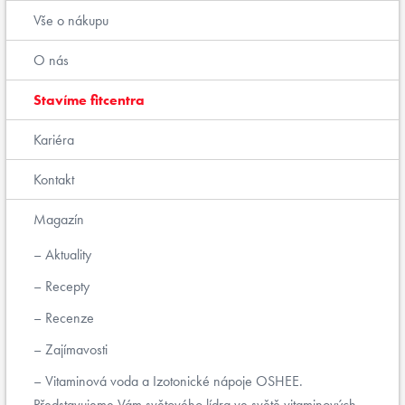
Vše o nákupu
O nás
Stavíme fitcentra
Kariéra
Kontakt
Magazín
Aktuality
Recepty
Recenze
Zajímavosti
Vitaminová voda a Izotonické nápoje OSHEE.
Představujeme Vám světového lídra ve světě vitaminových