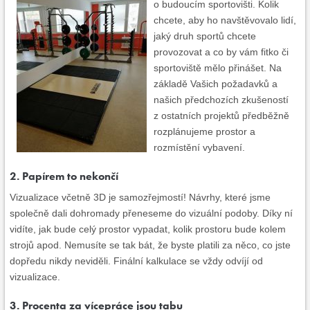
o budoucím sportovišti. Kolik
chcete, aby ho navštěvovalo lidí,
jaký druh sportů chcete
provozovat a co by vám fitko či
sportoviště mělo přinášet. Na
základě Vašich požadavků a
našich předchozích zkušeností
z ostatních projektů předběžně
rozplánujeme prostor a
rozmístění vybavení.
2. Papírem to nekončí
Vizualizace včetně 3D je samozřejmostí! Návrhy, které jsme
společně dali dohromady přeneseme do vizuální podoby. Díky ní
vidíte, jak bude celý prostor vypadat, kolik prostoru bude kolem
strojů apod. Nemusíte se tak bát, že byste platili za něco, co jste
dopředu nikdy neviděli. Finální kalkulace se vždy odvíjí od
vizualizace.
3. Procenta za vícepráce jsou tabu