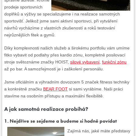
správné adrese. Kromě
prodeje sportovních
doplňků a výživy se specializujeme i na realizace samotných
sportovišť. Jelikož jsme sami aktivní sportovci, při vytváření
návrhů vycházíme z vlastních zkušeností a roků testování
nejrůznějších fitek a gymů.
Díky komplexnosti našich služeb a širokému portfoliu vám umíme
fitko vybavit od podlahy přes kardio zónu, kompletně posilovací
stroje světoznáme značky HOIST,
silové vybavení
,
funkční zónu
až po bar. A samozřejmostí je i zaškolení personálu.
Jsme oficiálním a výhradním dovozcem 5 značek fitness techniky
a konkrétně značku
BEAR FOOT
si sami vyrábíme. Naši práci
stavíme na osobním přístupu a maximální flexibilitě.
A jak samotná realizace probíhá?
1. Nejdříve se sejdeme a budeme si hodně povídat
Zajímá nás, jaké máte představy