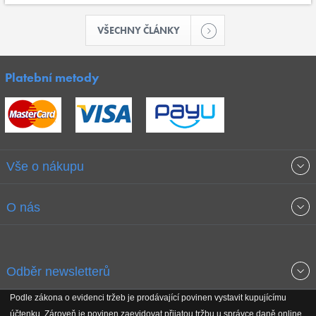
VŠECHNY ČLÁNKY
Platební metody
Vše o nákupu
Obchodní podmínky
O nás
Garance nejnižších cen
O společnosti
Odběr newsletterů
Doprava a platba
Jak stavíme fitcentra
Podle zákona o evidenci tržeb je prodávající povinen vystavit kupujícímu
Získejte přehled o novinkách, slevách, akčním zboží a upozornění
účtenku. Zároveň je povinen zaevidovat přijatou tržbu u správce daně online,