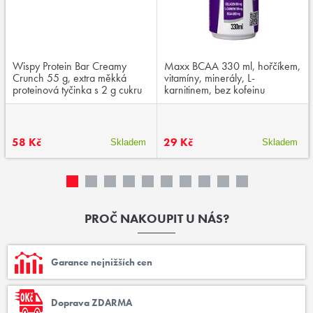
Wispy Protein Bar Creamy
Maxx BCAA 330 ml, hořčíkem,
Crunch 55 g, extra měkká
vitamíny, minerály, L-
proteinová tyčinka s 2 g cukru
karnitinem, bez kofeinu
58 Kč
29 Kč
Skladem
Skladem
PROČ NAKOUPIT U NÁS?
Garance nejnižších cen
Doprava ZDARMA