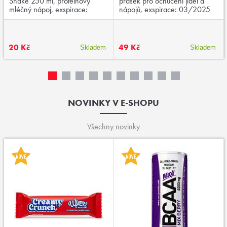
Shake 250 ml, proteinový
prášek pro ochucení jídel a
mléčný nápoj, exspirace:
nápojů, exspirace: 03/2025
03/2026
20 Kč
49 Kč
Skladem
Skladem
NOVINKY V E-SHOPU
Všechny novinky