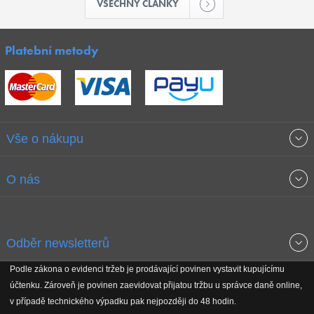
VŠECHNY ČLÁNKY
Platební metody
Vše o nákupu
Obchodní podmínky
O nás
Garance nejnižších cen
O společnosti
Odběr newsletterů
Doprava a platba
Jak stavíme fitcentra
Podle zákona o evidenci tržeb je prodávající povinen vystavit kupujícímu
Získejte přehled o novinkách, slevách, akčním zboží a upozornění
účtenku. Zároveň je povinen zaevidovat přijatou tržbu u správce daně online,
Reklamační řád
Koho podporujeme
na nové články v magazínu!
v případě technického výpadku pak nejpozději do 48 hodin.