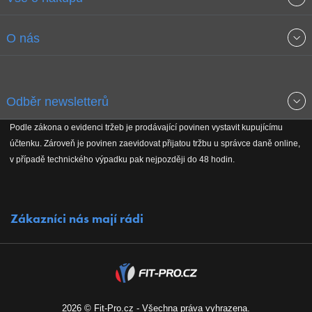
Obchodní podmínky
O nás
Garance nejnižších cen
O společnosti
Odběr newsletterů
Doprava a platba
Jak stavíme fitcentra
Podle zákona o evidenci tržeb je prodávající povinen vystavit kupujícímu
Získejte přehled o novinkách, slevách, akčním zboží a upozornění
účtenku. Zároveň je povinen zaevidovat přijatou tržbu u správce daně online,
Reklamační řád
Koho podporujeme
na nové články v magazínu!
v případě technického výpadku pak nejpozději do 48 hodin.
Vrácení do 30 dnů
Naši partneři
Zákazníci nás mají rádi
Kontakty
Kariéra
2026 © Fit-Pro.cz - Všechna práva vyhrazena.