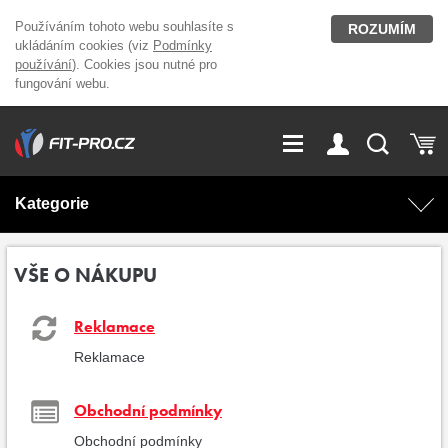
Používáním tohoto webu souhlasíte s
ROZUMÍM
ukládáním cookies (viz
Podmínky
používání
). Cookies jsou nutné pro
fungování webu.
GDPR
Vše o nákupu
Přihlášení
Registrace
Kategorie
O nás
Stavíme fitcentra
AKCE
Domácí cvičení
VŠE O NÁKUPU
Kariéra
Kontakt
Doplňky stravy
Fitness vybavení
Reklamace
Reklamace
Magazín
OUTLET OBLEČENÍ
Posilovací stroje
Obchodní podmínky
Značky
Obchodní podmínky