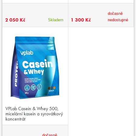
dočasně
2 050 Kč
1 300 Kč
Skladem
nedostupné
VPLab Casein & Whey 500,
micelární kasein a syrovátkový
koncentrát
dočasně