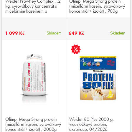
Weider Prowhey Complex 1,2
Olimp, Mega Strong protein
kg, syrovátkový koncentrát s
(micellární kasein, syrovátkový
micelárním kaseinem a
koncentrát + izolát) , 700g
kreatinem
1 099 Kč
649 Kč
Skladem
Skladem
Olimp, Mega Strong protein
Weider 80 Plus 2000 g,
(micellární kasein, syrovátkový
vícesložkový protein,
koncentrát + izolát) , 2000g
exspirace: 04/2026