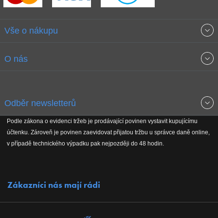
Vše o nákupu
Obchodní podmínky
O nás
Garance nejnižších cen
O společnosti
Odběr newsletterů
Doprava a platba
Jak stavíme fitcentra
Podle zákona o evidenci tržeb je prodávající povinen vystavit kupujícímu
Získejte přehled o novinkách, slevách, akčním zboží a upozornění
účtenku. Zároveň je povinen zaevidovat přijatou tržbu u správce daně online,
Reklamační řád
Koho podporujeme
na nové články v magazínu!
v případě technického výpadku pak nejpozději do 48 hodin.
Vrácení do 30 dnů
Naši partneři
Zákazníci nás mají rádi
Kontakty
Kariéra