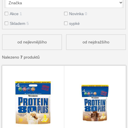
Akce
1
Novinka
0
Skladem
5
sypké
od nejlevnějšího
od nejdražšího
Nalezeno
7
produktů