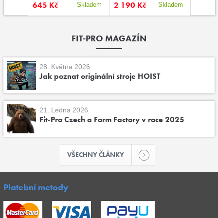
645 Kč
2 190 Kč
649 K
kladem
Skladem
Skladem
FIT-PRO MAGAZÍN
28. Května 2026
Jak poznat originální stroje HOIST
21. Ledna 2026
Fit-Pro Czech a Form Factory v roce 2025
VŠECHNY ČLÁNKY
Platební metody