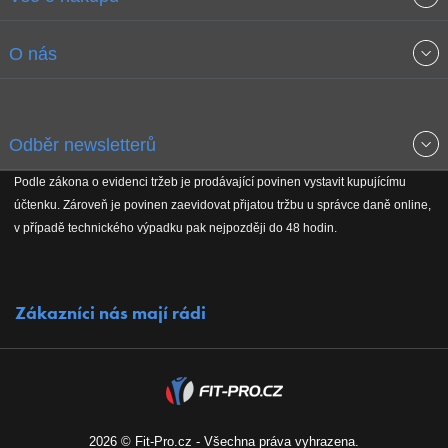
Obchodní podmínky
O nás
Garance nejnižších cen
O společnosti
Odběr newsletterů
Doprava a platba
Jak stavíme fitcentra
Podle zákona o evidenci tržeb je prodávající povinen vystavit kupujícímu
Získejte přehled o novinkách, slevách, akčním zboží a upozornění
účtenku. Zároveň je povinen zaevidovat přijatou tržbu u správce daně online,
Reklamační řád
Koho podporujeme
na nové články v magazínu!
v případě technického výpadku pak nejpozději do 48 hodin.
Vrácení do 30 dnů
Naši partneři
Zákazníci nás mají rádi
Kontakty
Kariéra
2026 © Fit-Pro.cz - Všechna práva vyhrazena.