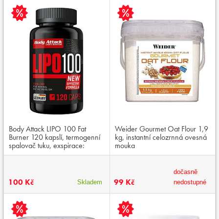
Body Attack LIPO 100 Fat
Weider Gourmet Oat Flour 1,9
Burner 120 kapslí, termogenní
kg, instantní celozrnná ovesná
spalovač tuku, exspirace:
mouka
01/2026
dočasně
100 Kč
99 Kč
Skladem
nedostupné