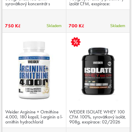
syrovátkový koncentrát s
izolát CFM, exspirace:
lyofilizovaným ovocem
30.11.2025
750 Kč
700 Kč
Skladem
Skladem
Weider Arginine + Ortnithine
WEIDER ISOLATE WHEY 100
4.000, 180 kapslí, l-arginin a l-
CFM 100%, syrovátkový isolát,
ornithin hydrochlorid
908g, exspirace: 02/2026