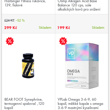
Harbinger Fitness rukavice,
Olimp Alkagen Acid Base
139, fialové
Balance 120 cps, sole
alkalických kovů pro snížení
překyselení organismu
624 Kč
−52 %
299 Kč
199 Kč
Skladem
Skladem
BEAR FOOT Synephrine,
VPLab Omega 3-6-9, 60
termogenní spalovač ,120
kapslí, měkké kapsle s omega
kapslí
3-6-9 mastnými kyselinami