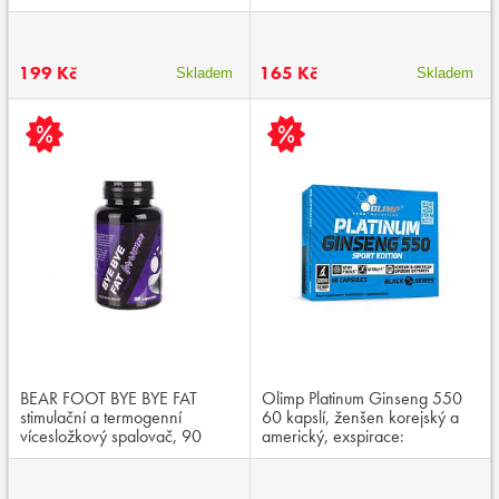
199 Kč
165 Kč
Skladem
Skladem
BEAR FOOT BYE BYE FAT
Olimp Platinum Ginseng 550
stimulační a termogenní
60 kapslí, ženšen korejský a
vícesložkový spalovač, 90
americký, exspirace:
kapslí, exspirace: 12.12.2025
04.05.2026