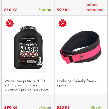
dočasně
610 Kč
599 Kč
Skladem
nedostupné
Weider Mega Mass 2000,
Harbinger Dámský fitness
2700 g, sacharidovo-
opasek
proteinový prášek, exspirace:
04/2026
590 Kč
550 Kč
Skladem
Skladem