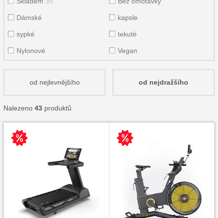
Skladem
35
Bez omotávky
Dámské
kapsle
sypké
tekuté
Nylonové
Vegan
od nejlevnějšího
od nejdražšího
Nalezeno
43
produktů