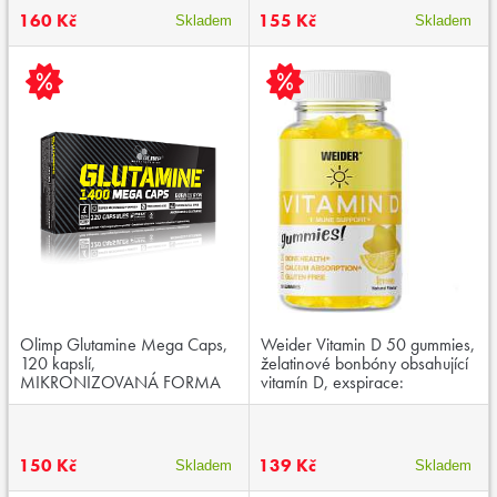
160 Kč
155 Kč
Skladem
Skladem
Olimp Glutamine Mega Caps,
Weider Vitamin D 50 gummies,
120 kapslí,
želatinové bonbóny obsahující
MIKRONIZOVANÁ FORMA
vitamín D, exspirace:
L-GLUTAMINU, exspirace:
25.12.2026
12.04.2026
150 Kč
139 Kč
Skladem
Skladem