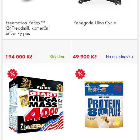
Freemotion Reflex™
Renegade Ultra Cycle
t24Treadmill, komerční
běžecký pás
194 000 Kč
49 900 Kč
Skladem
Na objednávku