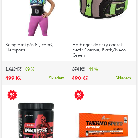
Kompresní pás 8", černý,
Harbinger dámský opasek
Neosports
Flexfit Contour, Black/Neon
Green
1 612 Kč
−69 %
874 Kč
−44 %
499 Kč
490 Kč
Skladem
Skladem