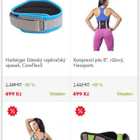
Harbinger Dámský vzpěračský
Kompresní pás 8", růžový,
opasek, CoreFlex5
Neosports
1 249 Kč
−60 %
1 612 Kč
−69 %
499 Kč
499 Kč
Skladem
Skladem