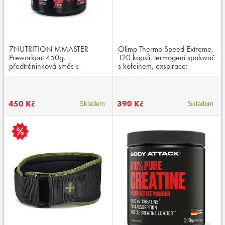
7NUTRITION MMASTER
Olimp Thermo Speed Extreme,
Preworkout 450g,
120 kapslí, termogení spalovač
předtréninková směs s
s kofeinem, exspirace:
kofeinem
11.10.2025
450 Kč
390 Kč
Skladem
Skladem