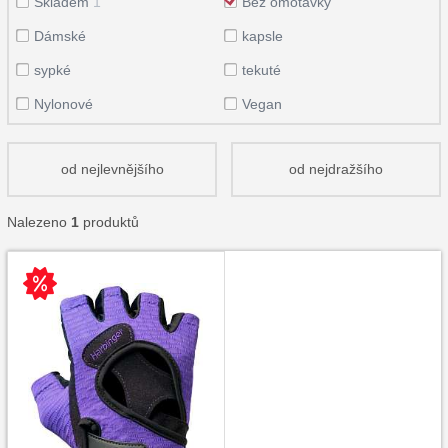
Skladem
1
Bez omotávky
Dámské
kapsle
sypké
tekuté
Nylonové
Vegan
od nejlevnějšího
od nejdražšího
Nalezeno
1
produktů