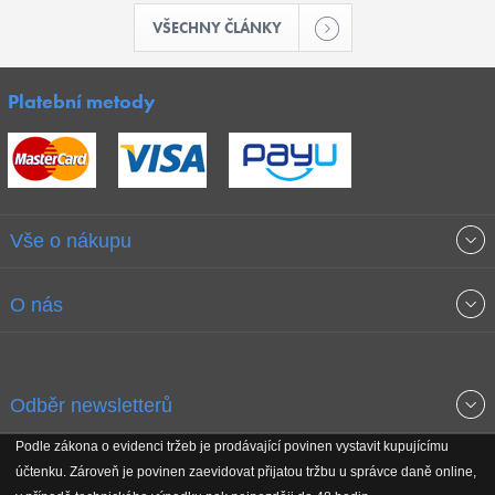
VŠECHNY ČLÁNKY
Platební metody
Vše o nákupu
Obchodní podmínky
O nás
Garance nejnižších cen
O společnosti
Odběr newsletterů
Doprava a platba
Jak stavíme fitcentra
Podle zákona o evidenci tržeb je prodávající povinen vystavit kupujícímu
Získejte přehled o novinkách, slevách, akčním zboží a upozornění
účtenku. Zároveň je povinen zaevidovat přijatou tržbu u správce daně online,
Reklamační řád
Koho podporujeme
na nové články v magazínu!