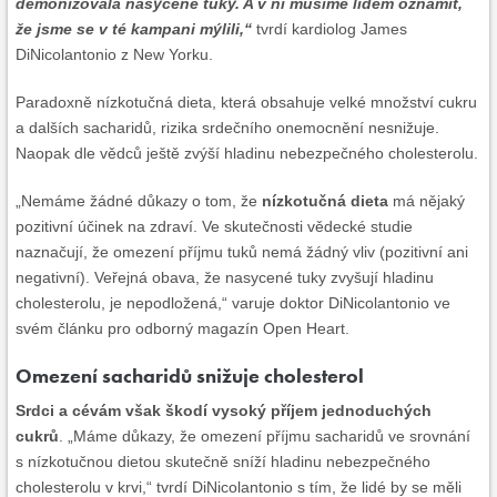
démonizovala nasycené tuky. A v ní musíme lidem oznámit,
že jsme se v té kampani mýlili,“
tvrdí kardiolog James
DiNicolantonio z New Yorku.
Paradoxně nízkotučná dieta, která obsahuje velké množství cukru
a dalších sacharidů, rizika srdečního onemocnění nesnižuje.
Naopak dle vědců ještě zvýší hladinu nebezpečného cholesterolu.
„Nemáme žádné důkazy o tom, že
nízkotučná dieta
má nějaký
pozitivní účinek na zdraví. Ve skutečnosti vědecké studie
naznačují, že omezení příjmu tuků nemá žádný vliv (pozitivní ani
negativní). Veřejná obava, že nasycené tuky zvyšují hladinu
cholesterolu, je nepodložená,“ varuje doktor DiNicolantonio ve
svém článku pro odborný magazín Open Heart.
Omezení sacharidů snižuje cholesterol
Srdci a cévám však škodí vysoký příjem jednoduchých
cukrů
. „Máme důkazy, že omezení příjmu sacharidů ve srovnání
s nízkotučnou dietou skutečně sníží hladinu nebezpečného
cholesterolu v krvi,“ tvrdí DiNicolantonio s tím, že lidé by se měli