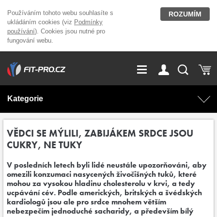
Používáním tohoto webu souhlasíte s
ROZUMÍM
ukládáním cookies (viz
Podmínky
používání
). Cookies jsou nutné pro
fungování webu.
GDPR
Vše o nákupu
Přihlášení
Registrace
Kategorie
O nás
Stavíme fitcentra
AKCE
Domácí cvičení
VĚDCI SE MÝLILI, ZABIJÁKEM SRDCE JSOU
CUKRY, NE TUKY
Kariéra
Kontakt
Doplňky stravy
Fitness vybavení
V posledních letech byli lidé neustále upozorňováni, aby
omezili konzumaci nasycených živočišných tuků, které
Magazín
OUTLET OBLEČENÍ
Posilovací stroje
mohou za vysokou hladinu cholesterolu v krvi, a tedy
ucpávání cév. Podle amerických, britských a švédských
kardiologů jsou ale pro srdce mnohem větším
Značky
nebezpečím jednoduché sacharidy, a především bílý