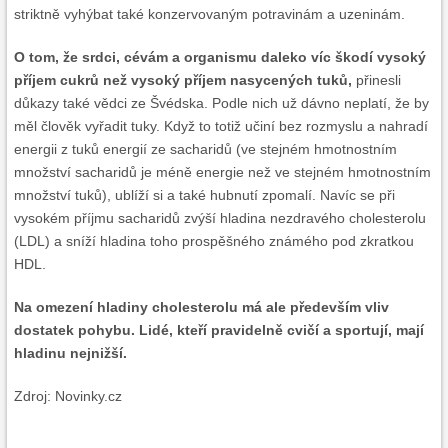
striktně vyhýbat také konzervovaným potravinám a uzeninám.
O tom, že srdci, cévám a organismu daleko víc škodí vysoký
příjem cukrů než vysoký příjem nasycených tuků,
přinesli
důkazy také vědci ze Švédska. Podle nich už dávno neplatí, že by
měl člověk vyřadit tuky. Když to totiž učiní bez rozmyslu a nahradí
energii z tuků energií ze sacharidů (ve stejném hmotnostním
množství sacharidů je méně energie než ve stejném hmotnostním
množství tuků), ublíží si a také hubnutí zpomalí. Navíc se při
vysokém příjmu sacharidů zvýší hladina nezdravého cholesterolu
(LDL) a sníží hladina toho prospěšného známého pod zkratkou
HDL.
Na omezení hladiny cholesterolu má ale především vliv
dostatek pohybu. Lidé, kteří pravidelně cvičí a sportují, mají
hladinu nejnižší.
Zdroj: Novinky.cz