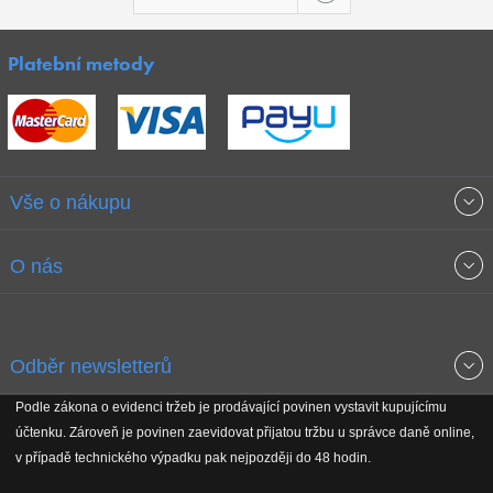
Platební metody
Vše o nákupu
Obchodní podmínky
O nás
Garance nejnižších cen
O společnosti
Odběr newsletterů
Doprava a platba
Jak stavíme fitcentra
Podle zákona o evidenci tržeb je prodávající povinen vystavit kupujícímu
Získejte přehled o novinkách, slevách, akčním zboží a upozornění
účtenku. Zároveň je povinen zaevidovat přijatou tržbu u správce daně online,
Reklamační řád
Koho podporujeme
na nové články v magazínu!
v případě technického výpadku pak nejpozději do 48 hodin.