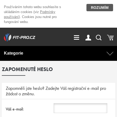
Používáním tohoto webu souhlasíte s
ROZUMÍM
ukládáním cookies (viz
Podmínky
používání
). Cookies jsou nutné pro
fungování webu.
GDPR
Vše o nákupu
Přihlášení
Registrace
Kategorie
O nás
Stavíme fitcentra
ZAPOMENUTÉ HESLO
AKCE
Domácí cvičení
Kariéra
Kontakt
Doplňky stravy
Fitness vybavení
Zapomněli jste heslo? Zadejte Váš registrační e-mail pro
žádost o změnu.
Magazín
OUTLET OBLEČENÍ
Posilovací stroje
Váš e-mail:
Značky