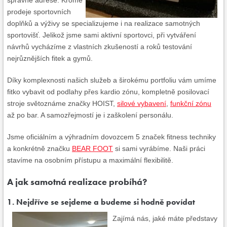
správné adrese. Kromě
prodeje sportovních
doplňků a výživy se specializujeme i na realizace samotných
sportovišť. Jelikož jsme sami aktivní sportovci, při vytváření
návrhů vycházíme z vlastních zkušeností a roků testování
nejrůznějších fitek a gymů.
Díky komplexnosti našich služeb a širokému portfoliu vám umíme
fitko vybavit od podlahy přes kardio zónu, kompletně posilovací
stroje světoznáme značky HOIST,
silové vybavení
,
funkční zónu
až po bar. A samozřejmostí je i zaškolení personálu.
Jsme oficiálním a výhradním dovozcem 5 značek fitness techniky
a konkrétně značku
BEAR FOOT
si sami vyrábíme. Naši práci
stavíme na osobním přístupu a maximální flexibilitě.
A jak samotná realizace probíhá?
1. Nejdříve se sejdeme a budeme si hodně povídat
Zajímá nás, jaké máte představy