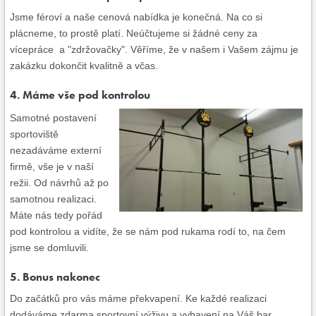
Jsme féroví a naše cenová nabídka je konečná. Na co si
plácneme, to prostě platí. Neúčtujeme si žádné ceny za
vícepráce a "zdržovačky". Věříme, že v našem i Vašem zájmu je
zakázku dokončit kvalitně a včas.
4. Máme vše pod kontrolou
Samotné postavení
sportoviště
nezadáváme externí
firmě, vše je v naší
režii. Od návrhů až po
samotnou realizaci.
Máte nás tedy pořád
pod kontrolou a vidíte, že se nám pod rukama rodí to, na čem
jsme se domluvili.
5. Bonus nakonec
Do začátků pro vás máme překvapení. Ke každé realizaci
dodáváme zdarma sportovní výživu a vybavení na Váš bar.