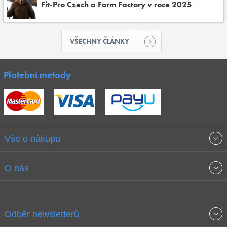
Fit-Pro Czech a Form Factory v roce 2025
VŠECHNY ČLÁNKY
Platební metody
Vše o nákupu
Obchodní podmínky
O nás
Garance nejnižších cen
O společnosti
Odběr newsletterů
Doprava a platba
Jak stavíme fitcentra