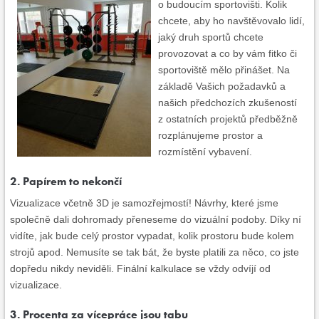
o budoucím sportovišti. Kolik
chcete, aby ho navštěvovalo lidí,
jaký druh sportů chcete
provozovat a co by vám fitko či
sportoviště mělo přinášet. Na
základě Vašich požadavků a
našich předchozích zkušeností
z ostatních projektů předběžně
rozplánujeme prostor a
rozmístění vybavení.
2. Papírem to nekončí
Vizualizace včetně 3D je samozřejmostí! Návrhy, které jsme
společně dali dohromady přeneseme do vizuální podoby. Díky ní
vidíte, jak bude celý prostor vypadat, kolik prostoru bude kolem
strojů apod. Nemusíte se tak bát, že byste platili za něco, co jste
dopředu nikdy neviděli. Finální kalkulace se vždy odvíjí od
vizualizace.
3. Procenta za vícepráce jsou tabu