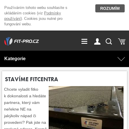
Používáním tohoto webu souhlasíte s
ROZUMÍM
ukládáním cookies (viz
Podmínky
používání
). Cookies jsou nutné pro
fungování webu.
GDPR
Vše o nákupu
Přihlášení
Registrace
Kategorie
O nás
Stavíme fitcentra
AKCE
Domácí cvičení
STAVÍME FITCENTRA
Kariéra
Kontakt
Chcete vyladit fitko
Doplňky stravy
Fitness vybavení
k dokonalosti a hledáte
partnera, který vám
Magazín
OUTLET OBLEČENÍ
Posilovací stroje
neřekne NE na
jakýkoliv nápad či
provedení? Pak jste na
Značky