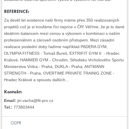
REFERENCE:
Za devět let existence naší firmy máme přes 350 realizovaných
projektů což je si troufáme říci nejvíce v ČR! Věříme, že je to dané
ideálním balancem mezi cenou a výkonem v kombinaci s naším
profeisionálním a zároveň osobním přístupem. Mezi zásadní
realizace poslední doby řadíme například PADERA GYM,
OLYMPIA FITNESS - Tomaš Bureš, EXTRIFIT GYM II. - Hradec
Králové, HAMMER GYM - Chrudim, Středisko Vrcholového Sportu
Ministerstva Vnitra - Praha, DUKLA - Praha, ANTMANN
STRENGTH - Praha, OVERTIME PRIVATE TRAINIG ZONE -
Hradec Králové a spoustu dalších...
Kontakt:
Email:
jiri.vacha@fit-pro.cz
Tel.:
773803444
GDPR