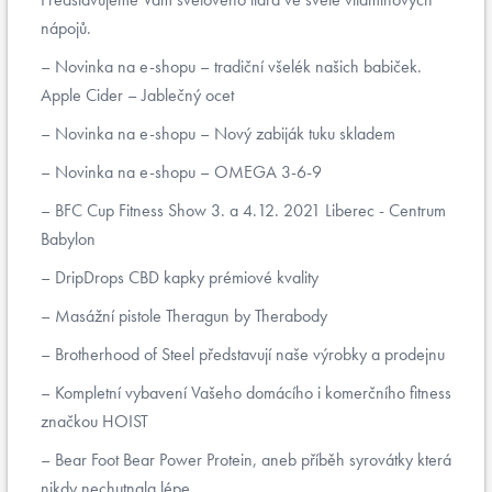
nápojů.
Novinka na e-shopu – tradiční všelék našich babiček.
Apple Cider – Jablečný ocet
Novinka na e-shopu – Nový zabiják tuku skladem
Novinka na e-shopu – OMEGA 3-6-9
BFC Cup Fitness Show 3. a 4.12. 2021 Liberec - Centrum
Babylon
DripDrops CBD kapky prémiové kvality
Masážní pistole Theragun by Therabody
Brotherhood of Steel představují naše výrobky a prodejnu
Kompletní vybavení Vašeho domácího i komerčního fitness
značkou HOIST
Bear Foot Bear Power Protein, aneb příběh syrovátky která
nikdy nechutnala lépe...