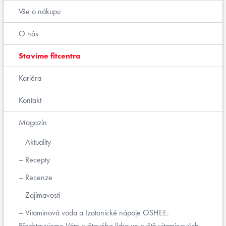
Vše o nákupu
O nás
Stavíme fitcentra
Kariéra
Kontakt
Magazín
Aktuality
Recepty
Recenze
Zajímavosti
Vitaminová voda a Izotonické nápoje OSHEE.
Představujeme Vám světového lídra ve světě vitaminových