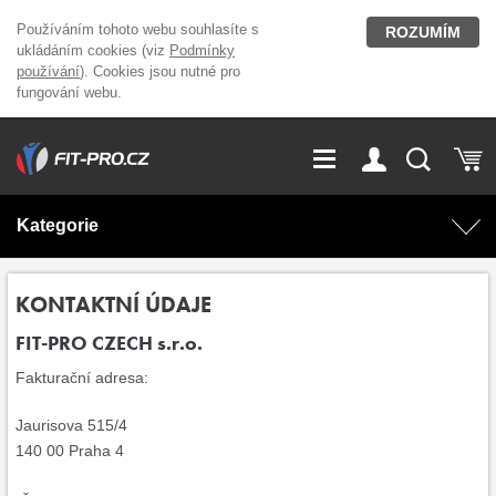
Používáním tohoto webu souhlasíte s
ROZUMÍM
ukládáním cookies (viz
Podmínky
používání
). Cookies jsou nutné pro
fungování webu.
GDPR
Vše o nákupu
Přihlášení
Registrace
Kategorie
O nás
Stavíme fitcentra
AKCE
Domácí cvičení
KONTAKTNÍ ÚDAJE
FIT-PRO CZECH s.r.o.
Kariéra
Kontakt
Doplňky stravy
Fitness vybavení
Fakturační adresa:
Magazín
OUTLET OBLEČENÍ
Posilovací stroje
Jaurisova 515/4
140 00 Praha 4
Značky