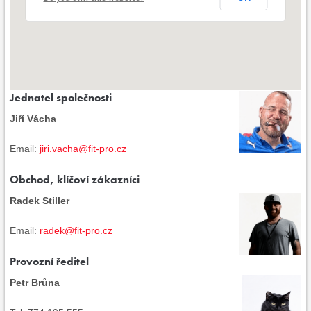
Jednatel společnosti
Jiří Vácha
Email:
jiri.vacha@fit-pro.cz
Obchod, klíčoví zákazníci
Radek Stiller
Email:
radek@fit-pro.cz
Provozní ředitel
Petr Brůna