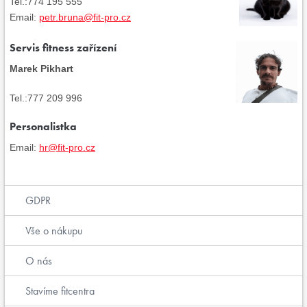
Tel.:774 195 555
Email:
petr.bruna@fit-pro.cz
Servis fitness zařízení
Marek Pikhart
Tel.:777 209 996
Personalistka
Email:
hr@fit-pro.cz
GDPR
Vše o nákupu
O nás
Stavíme fitcentra