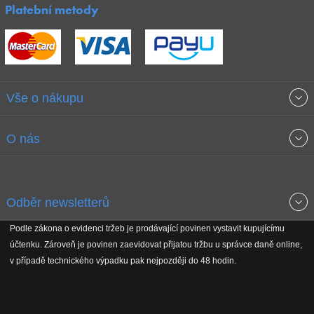
Platební metody
Vše o nákupu
Obchodní podmínky
O nás
Garance nejnižších cen
O společnosti
Odběr newsletterů
Doprava a platba
Jak stavíme fitcentra
Podle zákona o evidenci tržeb je prodávající povinen vystavit kupujícímu
Získejte přehled o novinkách, slevách, akčním zboží a upozornění
účtenku. Zároveň je povinen zaevidovat přijatou tržbu u správce daně online,
Reklamační řád
Koho podporujeme
na nové články v magazínu!
v případě technického výpadku pak nejpozději do 48 hodin.
Vrácení do 30 dnů
Naši partneři