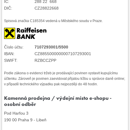
IČ:
288 22 668
DIČ:
CZ28822668
Spisová značka C185354 vedená u Městského soudu v Praze.
Číslo účtu:
7107293001/5500
IBAN:
CZ8855000000007107293001
SWIFT:
RZBCCZPP
Podle zákona o evidenci tržeb je prodávající povinen vystavit kupujícímu
účtenku. Zároveň je povinen zaevidovat přijatou tržbu u správce daně online;
v případě technického výpadku pak nejpozději do 48 hodin.
Kamenná prodejna / výdejní místo e-shopu -
osobní odběr
Pod Harfou 3
190 00 Praha 9 - Libeň