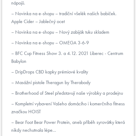
nápojů.
Novinka na e-shopu – tradiční všelék našich babiček.
Apple Cider – Jablečný ocet
Novinka na e-shopu – Nový zabiják tuku skladem
Novinka na e-shopu – OMEGA 3-6-9
BFC Cup Fitness Show 3. a 4.12. 2021 Liberec - Centrum
Babylon
DripDrops CBD kapky prémiové kvality
Masážní pistole Theragun by Therabody
Brotherhood of Steel představují naše výrobky a prodejnu
Kompletní vybavení Vašeho domácího i komerčního fitness
značkou HOIST
Bear Foot Bear Power Protein, aneb příběh syrovátky která
nikdy nechutnala lépe...