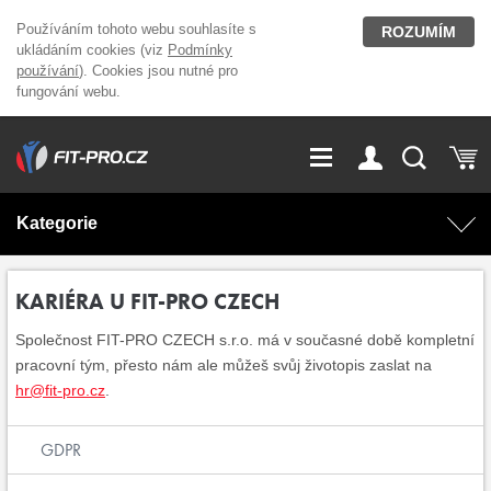
Používáním tohoto webu souhlasíte s
ROZUMÍM
ukládáním cookies (viz
Podmínky
používání
). Cookies jsou nutné pro
fungování webu.
GDPR
Vše o nákupu
Přihlášení
Registrace
Kategorie
O nás
Stavíme fitcentra
AKCE
Domácí cvičení
KARIÉRA U FIT-PRO CZECH
Kariéra
Kontakt
Společnost FIT-PRO CZECH s.r.o. má v současné době kompletní
Doplňky stravy
Fitness vybavení
pracovní tým, přesto nám ale můžeš svůj životopis zaslat na
hr@fit-pro.cz
.
Magazín
OUTLET OBLEČENÍ
Posilovací stroje
GDPR
Značky