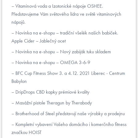
Vitaminová voda a Izotonické nápoje OSHEE.
Představujeme Vám světového lídra ve světě vitaminových
nápojů.
Novinka na e-shopu – tradiční všelék našich babiček.
Apple Cider – Jablečný ocet
Novinka na e-shopu – Nový zabiják tuku skladem
Novinka na e-shopu – OMEGA 3-6-9
BFC Cup Fitness Show 3. a 4.12. 2021 Liberec - Centrum
Babylon
DripDrops CBD kapky prémiové kvality
Masážní pistole Theragun by Therabody
Brotherhood of Steel představují naše výrobky a prodejnu
Kompletní vybavení Vašeho domácího i komerčního fitness
značkou HOIST