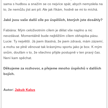
sama s hudbou a snažím se co nejvíce spát, abych nemyslela na
to, že nemůžu jíst ani pít. Ale jak říkám, hodně se mi to míchá.
Jaké jsou vaše další cíle po úspěších, kterých jste dosáhly?
Fabiána: Mým celoživotním cílem je dělat vše naplno a nic
nevzdávat. Momentálně bude nejbližším cílem obhajoba pásu.
Lucie: Ty největší. Já jsem štastná, že jsem zdravá, mám zázemí,
a mohu se plně věnovat tak krásnýmu sportu jako je box. K mým
snům, doufám v to, že všechno přijde postupně v ten pravý čas.
Není kam spěchat.
Děkujeme za rozhovor, a přejeme mnoho úspěchů v dalších
bojích.
Autor:
Jakub Kalus