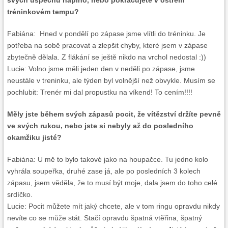
svých úspěchů naplno, nebo pokračujete v
ostrém
tréninkovém tempu?
Fabiána: Hned v pondělí po zápase jsme vlítli do tréninku. Je
potřeba na sobě pracovat a zlepšit chyby, které jsem v zápase
zbytečně dělala. Z flákání se ještě nikdo na vrchol nedostal :))
Lucie: Volno jsme měli jeden den v neděli po zápase, jsme
neustále v treninku, ale týden byl volnější než obvykle. Musím se
pochlubit: Trenér mi dal propustku na víkend! To cením!!!!
Měly jste během svých zápasů pocit, že vítězství držíte pevně
ve svých rukou, nebo jste si nebyly až do posledního
okamžiku jisté?
Fabiána: U mě to bylo takové jako na houpačce. Tu jedno kolo
vyhrála soupeřka, druhé zase já, ale po posledních 3 kolech
zápasu, jsem věděla, že to musí být moje, dala jsem do toho celé
srdíčko.
Lucie: Pocit můžete mít jaký chcete, ale v tom ringu opravdu nikdy
nevíte co se může stát. Stačí opravdu špatná vtěřina, špatný