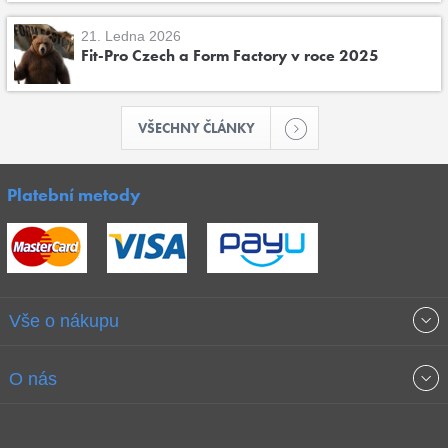
21. Ledna 2026
Fit-Pro Czech a Form Factory v roce 2025
VŠECHNY ČLÁNKY
Platební metody
Vše o nákupu
Obchodní podmínky
O nás
Garance nejnižších cen
O společnosti