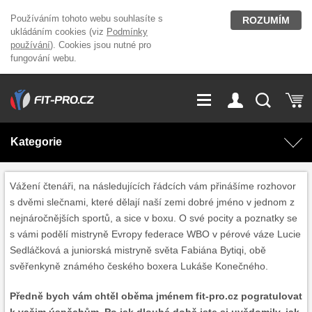
Používáním tohoto webu souhlasíte s
ROZUMÍM
ukládáním cookies (viz
Podmínky
používání
). Cookies jsou nutné pro
fungování webu.
GDPR
Vše o nákupu
Přihlášení
Registrace
Kategorie
O nás
Stavíme fitcentra
AKCE
Domácí cvičení
Vážení čtenáři, na následujících řádcích vám přinášíme rozhovor
s dvěmi slečnami, které dělají naší zemi dobré jméno v jednom z
Kariéra
Kontakt
nejnáročnějších sportů, a sice v boxu. O své pocity a poznatky se
Doplňky stravy
Fitness vybavení
s vámi podělí mistryně Evropy federace WBO v pérové váze Lucie
Sedláčková a juniorská mistryně světa Fabiána Bytiqi, obě
Magazín
OUTLET OBLEČENÍ
Posilovací stroje
svěřenkyně známého českého boxera Lukáše Konečného.
Předně bych vám chtěl oběma jménem fit-pro.cz pogratulovat
Značky