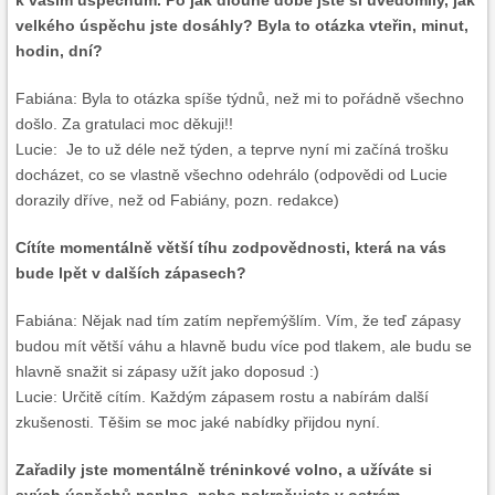
k vašim úspěchům. Po jak dlouhé době jste si uvědomily, jak
velkého úspěchu jste dosáhly? Byla to otázka vteřin, minut,
hodin, dní?
Fabiána: Byla to otázka spíše týdnů, než mi to pořádně všechno
došlo. Za gratulaci moc děkuji!!
Lucie: Je to už déle než týden, a teprve nyní mi začíná trošku
docházet, co se vlastně všechno odehrálo (odpovědi od Lucie
dorazily dříve, než od Fabiány, pozn. redakce)
Cítíte momentálně větší tíhu zodpovědnosti, která na vás
bude lpět v dalších zápasech?
Fabiána: Nějak nad tím zatím nepřemýšlím. Vím, že teď zápasy
budou mít větší váhu a hlavně budu více pod tlakem, ale budu se
hlavně snažit si zápasy užít jako doposud :)
Lucie: Určitě cítím. Každým zápasem rostu a nabírám další
zkušenosti. Těšim se moc jaké nabídky přijdou nyní.
Zařadily jste momentálně tréninkové volno, a užíváte si