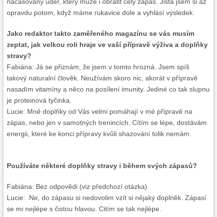
načasovaný úder, který může i obrátit celý zápas. Jistá jsem si až
opravdu potom, když máme rukavice dole a vyhlásí výsledek.
Jako redaktor takto zaměřeného magazínu se vás musím
zeptat, jak velkou roli hraje ve vaší přípravě výživa a doplňky
stravy?
Fabiána: Já se přiznám, že jsem v tomto hrozná. Jsem spíš
takový naturalní člověk. Neužívám skoro nic, akorát v přípravě
nasadím vitamíny a něco na posílení imunity. Jediné co tak slupnu
je proteinová tyčinka.
Lucie: Mně doplňky od Vás velmi pomáhají v mé přípravě na
zápas, nebo jen v samotných trenincích. Cítím se lépe, dostávám
energii, které ke konci přípravy kvůli shazování tolik nemám.
Používáte některé doplňky stravy i během svých zápasů?
Fabiána: Bez odpovědi (viz předchozí otázka)
Lucie: Ne, do zápasu si nedovolim vzít si nějaký doplněk. Zápasí
se mi nejlépe s čistou hlavou. Citím se tak nejlépe.