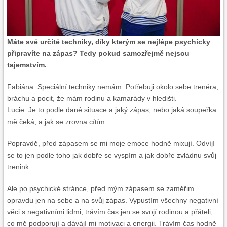
Máte své určité techniky, díky kterým se nejlépe psychicky
připravíte na zápas? Tedy pokud samozřejmě nejsou
tajemstvím.
Fabiána: Speciální techniky nemám. Potřebuji okolo sebe trenéra,
bráchu a pocit, že mám rodinu a kamarády v hledišti.
Lucie: Je to podle dané situace a jaký zápas, nebo jaká soupeřka
mě čeká, a jak se zrovna cítím.
Popravdě, před zápasem se mi moje emoce hodně mixují. Odvíjí
se to jen podle toho jak dobře se vyspím a jak dobře zvládnu svůj
trenink.
Ale po psychické stránce, před mým zápasem se zaměřim
opravdu jen na sebe a na svůj zápas. Vypustím všechny negativní
věci s negativními lidmi, trávím čas jen se svojí rodinou a přáteli,
co mě podporují a dávájí mi motivaci a energii. Trávím čas hodně