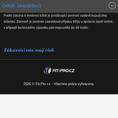
Odběr newsletterů
Doprava a platba
Jak stavíme fitcentra
Podle zákona o evidenci tržeb je prodávající povinen vystavit kupujícímu
Získejte přehled o novinkách, slevách, akčním zboží a upozornění
účtenku. Zároveň je povinen zaevidovat přijatou tržbu u správce daně online,
Reklamační řád
Koho podporujeme
na nové články v magazínu!
v případě technického výpadku pak nejpozději do 48 hodin.
Vrácení do 30 dnů
Naši partneři
Zákazníci nás mají rádi
Kontakty
Kariéra
2026 © Fit-Pro.cz - Všechna práva vyhrazena.