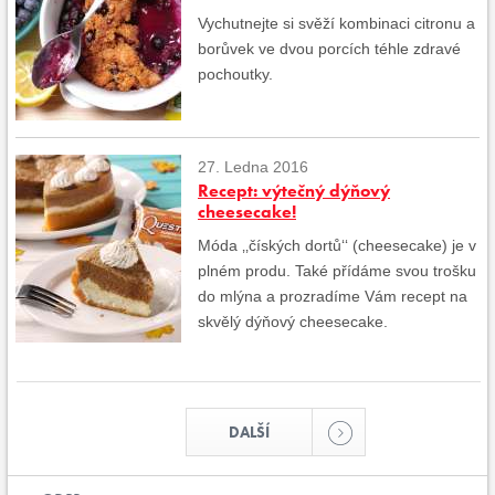
Vychutnejte si svěží kombinaci citronu a
borůvek ve dvou porcích téhle zdravé
pochoutky.
27. Ledna 2016
Recept: výtečný dýňový
cheesecake!
Móda ‚‚číských dortů‘‘ (cheesecake) je v
plném produ. Také přídáme svou trošku
do mlýna a prozradíme Vám recept na
skvělý dýňový cheesecake.
DALŠÍ