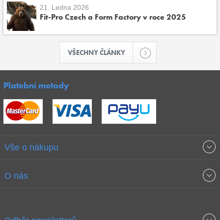
21. Ledna 2026
Fit-Pro Czech a Form Factory v roce 2025
VŠECHNY ČLÁNKY
Platební metody
Vše o nákupu
Obchodní podmínky
O nás
Garance nejnižších cen
O společnosti