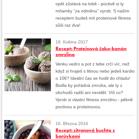
opět zůstává na tobě - poctivě si ty
mňamky “za odměnu” vyrob. S naším
receptem budeš mít proteinové fitness
sůši raz dva!
18. Května 2017
Recept: Proteinová čoko-banán
zmrzlina
Venku vedro a pot z tebe crčí víc, než
když si hraješ s litinou nebo jedeš kardio
o 106? Ideální čas se hodit do chladu!
Bodla by pořádná zmrzka, ale ty z
obchodů radši ani nevidět. Víš co?
Vyrob si vlastní fitness zmrzlinu - pěkně
poctivou a proteinovou.
16. Března 2016
Recept: citronová buchta s
borůvkami