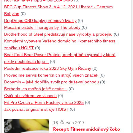
Novinka na e-shopu – OMEGA 3-6-9
(0)
BFC Cup Fitness Show 3. a 4.12. 2021 Liberec - Centrum
Babylon
(0)
DripDrops CBD kapky prémiové kvality
(0)
Masážní pistole Theragun by Therabody
(0)
Brotherhood of Steel představují naše výrobky a prodejnu
(0)
Kompletní vybavení Vašeho domácího i komerčního fitness
značkou HOIST
(0)
Bear Foot Bear Power Protein, aneb příběh syrovátky která
nikdy nechutnala lépe...
(0)
Poslední realizace roku 2023 Sky Gym Říčany
(0)
Provádíme servis komerčních strojů všech značek
(0)
Dopamin – jaké doplňky zvolit pro duševní pohodu
(0)
Berberin, co možná ještě nevíte...
(0)
Cvičení s větrem ve vlasech
(0)
Fit-Pro Czech a Form Factory v roce 2025
(0)
Jak poznat originální stroje HOIST
(0)
16. Června 2017
Recept: Fitness snídaňový čoko