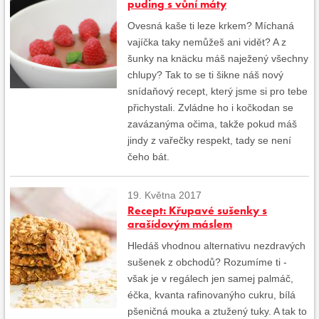
puding s vůní máty
Ovesná kaše ti leze krkem? Míchaná
vajíčka taky nemůžeš ani vidět? A z
šunky na knäcku máš naježený všechny
chlupy? Tak to se ti šikne náš nový
snídaňový recept, který jsme si pro tebe
přichystali. Zvládne ho i kočkodan se
zavázanýma očima, takže pokud máš
jindy z vařečky respekt, tady se není
čeho bát.
19. Května 2017
Recept: Křupavé sušenky s
arašídovým máslem
Hledáš vhodnou alternativu nezdravých
sušenek z obchodů? Rozumíme ti -
však je v regálech jen samej palmáč,
éčka, kvanta rafinovanýho cukru, bílá
pšeničná mouka a ztužený tuky. A tak to