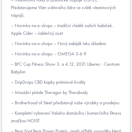
Představujeme Vám světového lídra ve světě vitaminových
nápojů.
Novinka na e-shopu – tradiční všelék našich babiček.
Apple Cider – Jablečný ocet
Novinka na e-shopu – Nový zabiják tuku skladem
Novinka na e-shopu – OMEGA 3-6-9
BFC Cup Fitness Show 3. a 4.12. 2021 Liberec - Centrum
Babylon
DripDrops CBD kapky prémiové kvality
Masážní pistole Theragun by Therabody
Brotherhood of Steel představují naše výrobky a prodejnu
Kompletní vybavení Vašeho domácího i komerčního fitness
značkou HOIST
Bear Foot Bear Power Protein, aneb příběh syrovátky která