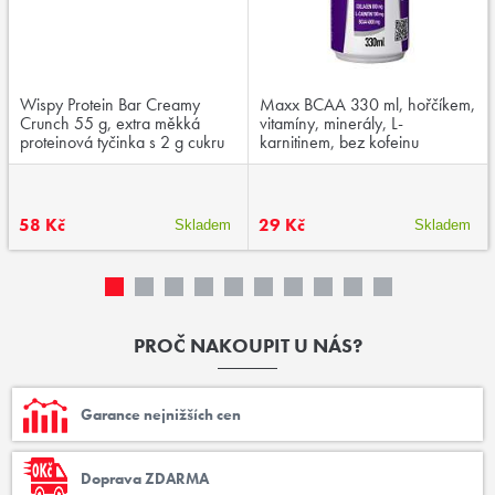
Wispy Protein Bar Creamy
Maxx BCAA 330 ml, hořčíkem,
Crunch 55 g, extra měkká
vitamíny, minerály, L-
proteinová tyčinka s 2 g cukru
karnitinem, bez kofeinu
58 Kč
29 Kč
Skladem
Skladem
PROČ NAKOUPIT U NÁS?
Garance nejnižších cen
Doprava ZDARMA