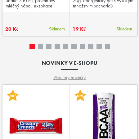
Shake 250 ml, proteinový
70g, energetický gel s vysokým
mléčný nápoj, exspirace:
množstvím sacharidů,
03/2026
aminokyselinami a kofeinem,
exspirace:01/2026
20 Kč
19 Kč
Skladem
Skladem
NOVINKY V E-SHOPU
Všechny novinky