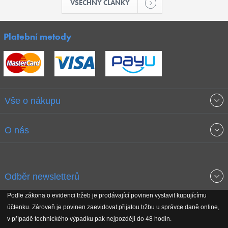
VŠECHNY ČLÁNKY
Platební metody
Vše o nákupu
Obchodní podmínky
O nás
Garance nejnižších cen
O společnosti
Odběr newsletterů
Doprava a platba
Jak stavíme fitcentra
Podle zákona o evidenci tržeb je prodávající povinen vystavit kupujícímu
Získejte přehled o novinkách, slevách, akčním zboží a upozornění
účtenku. Zároveň je povinen zaevidovat přijatou tržbu u správce daně online,
Reklamační řád
Koho podporujeme
na nové články v magazínu!
v případě technického výpadku pak nejpozději do 48 hodin.