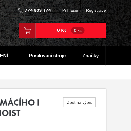
774 803 174
Přihlášení
Registrace
0 Kč
0 ks
ENÍ
Posilovací stroje
Značky
MÁCÍHO I
Zpět na výpis
OIST