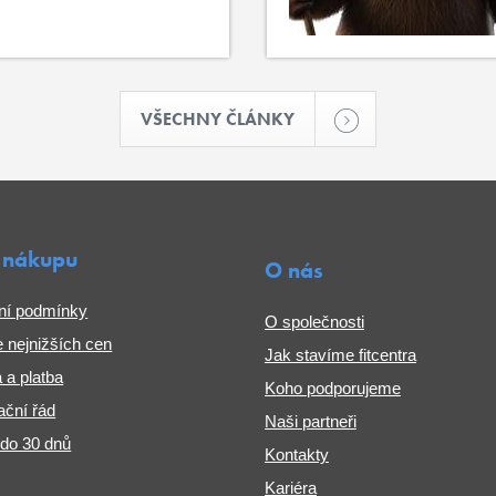
VŠECHNY ČLÁNKY
 nákupu
O nás
ní podmínky
O společnosti
 nejnižších cen
Jak stavíme fitcentra
 a platba
Koho podporujeme
ční řád
Naši partneři
 do 30 dnů
Kontakty
Kariéra