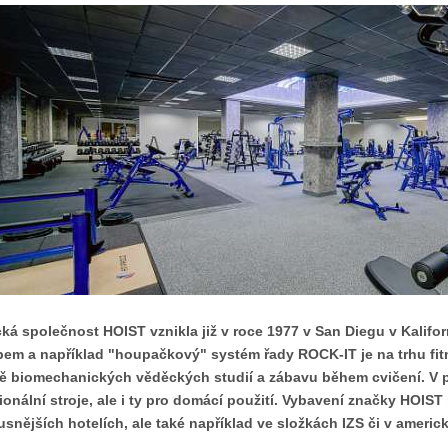
ká společnost HOIST vznikla již v roce 1977 v San Diegu v Kalifo
pem a například "houpačkový" systém řady ROCK-IT je na trhu fitn
ě biomechanických věděckých studií a zábavu během cvičení. V por
ionální stroje, ale i ty pro domácí použití. Vybavení značky HOIS
usnějších hotelích, ale také například ve složkách IZS či v ameri