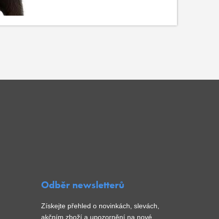
Odběr newsletterů
Získejte přehled o novinkách, slevách,
akčním zboží a upozornění na nové