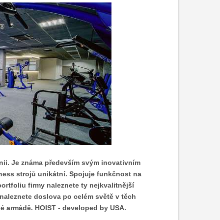
rnii. Je známa především svým inovativním
ess strojů unikátní. Spojuje funkčnost na
tfoliu firmy naleznete ty nejkvalitnější
T naleznete doslova po celém světě v těch
cké armádě. HOIST - developed by USA.