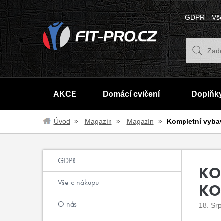
GDPR
Vš
AKCE
Domácí cvičení
Doplňky
Úvod
Magazín
Magazín
Kompletní vyba
GDPR
KO
Vše o nákupu
KO
O nás
18. Sr