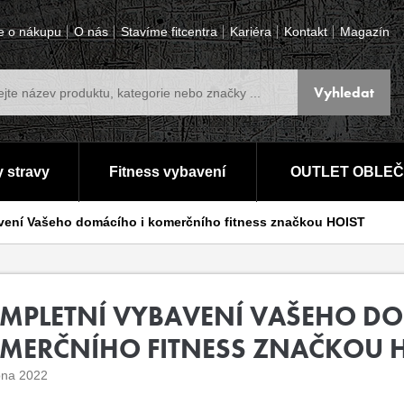
e o nákupu
O nás
Stavíme fitcentra
Kariéra
Kontakt
Magazín
 stravy
Fitness vybavení
OUTLET OBLEČ
vení Vašeho domácího i komerčního fitness značkou HOIST
MPLETNÍ VYBAVENÍ VAŠEHO DO
MERČNÍHO FITNESS ZNAČKOU H
pna 2022