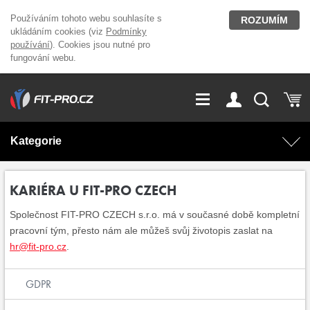
Používáním tohoto webu souhlasíte s
ROZUMÍM
ukládáním cookies (viz
Podmínky
používání
). Cookies jsou nutné pro
fungování webu.
GDPR
Vše o nákupu
Přihlášení
Registrace
Kategorie
O nás
Stavíme fitcentra
AKCE
Domácí cvičení
KARIÉRA U FIT-PRO CZECH
Kariéra
Kontakt
Společnost FIT-PRO CZECH s.r.o. má v současné době kompletní
Doplňky stravy
Fitness vybavení
pracovní tým, přesto nám ale můžeš svůj životopis zaslat na
hr@fit-pro.cz
.
Magazín
OUTLET OBLEČENÍ
Posilovací stroje
GDPR
Značky