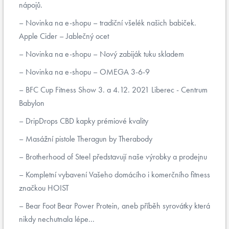
nápojů.
Novinka na e-shopu – tradiční všelék našich babiček.
Apple Cider – Jablečný ocet
Novinka na e-shopu – Nový zabiják tuku skladem
Novinka na e-shopu – OMEGA 3-6-9
BFC Cup Fitness Show 3. a 4.12. 2021 Liberec - Centrum
Babylon
DripDrops CBD kapky prémiové kvality
Masážní pistole Theragun by Therabody
Brotherhood of Steel představují naše výrobky a prodejnu
Kompletní vybavení Vašeho domácího i komerčního fitness
značkou HOIST
Bear Foot Bear Power Protein, aneb příběh syrovátky která
nikdy nechutnala lépe...