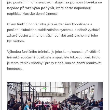
pro posílení mnoha svalových skupin
za pomoci člověku co
nejvíce přirozených pohybů
, které často napodobují
například klasické denní činnosti.
Cílem funkčního tréninku je také zlepšení koordinace a
posílení hlubokého stabilizačního systému, z něhož vychází
zdravý postoj a mnoho našich pohybů aniž bychom si toho
byli vědomi.
Výhodou funkčního tréninku je jeho komplexnost, při většině
tréninků současně posilujete a spalujete tukovou tkáň. Proto
je tento trénink vhodný i pro ty z nás, kdo se snaží redukovat
hmotnost.