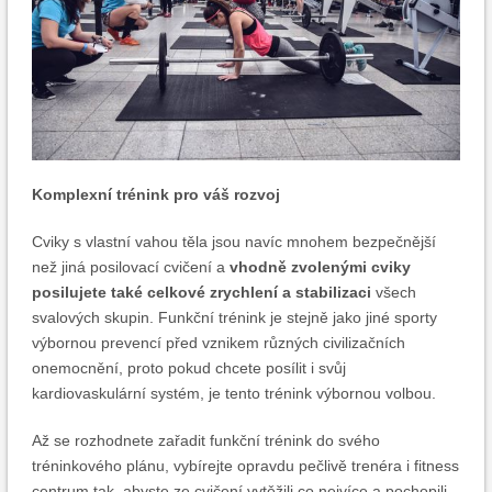
Komplexní trénink pro váš rozvoj
Cviky s vlastní vahou těla jsou navíc mnohem bezpečnější
než jiná posilovací cvičení a
vhodně zvolenými cviky
posilujete také celkové zrychlení a stabilizaci
všech
svalových skupin. Funkční trénink je stejně jako jiné sporty
výbornou prevencí před vznikem různých civilizačních
onemocnění, proto pokud chcete posílit i svůj
kardiovaskulární systém, je tento trénink výbornou volbou.
Až se rozhodnete zařadit funkční trénink do svého
tréninkového plánu, vybírejte opravdu pečlivě trenéra i fitness
centrum tak, abyste ze cvičení vytěžili co nejvíce a pochopili