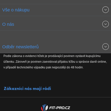
Vše o nákupu
Obchodní podmínky
O nás
Garance nejnižších cen
O společnosti
Odběr newsletterů
Doprava a platba
Jak stavíme fitcentra
Podle zákona o evidenci tržeb je prodávající povinen vystavit kupujícímu
Získejte přehled o novinkách, slevách, akčním zboží a upozornění
účtenku. Zároveň je povinen zaevidovat přijatou tržbu u správce daně online,
Reklamační řád
Koho podporujeme
na nové články v magazínu!
v případě technického výpadku pak nejpozději do 48 hodin.
Vrácení do 30 dnů
Naši partneři
Zákazníci nás mají rádi
Kontakty
Kariéra