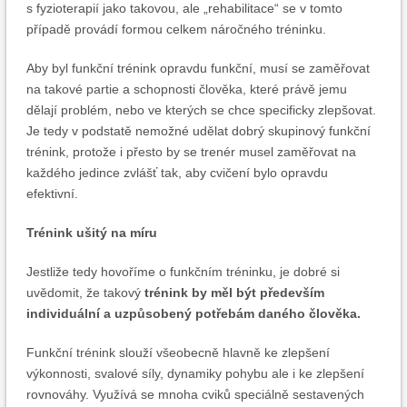
s fyzioterapií jako takovou, ale „rehabilitace“ se v tomto
případě provádí formou celkem náročného tréninku.
Aby byl funkční trénink opravdu funkční, musí se zaměřovat
na takové partie a schopnosti člověka, které právě jemu
dělají problém, nebo ve kterých se chce specificky zlepšovat.
Je tedy v podstatě nemožné udělat dobrý skupinový funkční
trénink, protože i přesto by se trenér musel zaměřovat na
každého jedince zvlášť tak, aby cvičení bylo opravdu
efektivní.
Trénink ušitý na míru
Jestliže tedy hovoříme o funkčním tréninku, je dobré si
uvědomit, že takový
trénink by měl být především
individuální a uzpůsobený potřebám daného člověka.
Funkční trénink slouží všeobecně hlavně ke zlepšení
výkonnosti, svalové síly, dynamiky pohybu ale i ke zlepšení
rovnováhy. Využívá se mnoha cviků speciálně sestavených