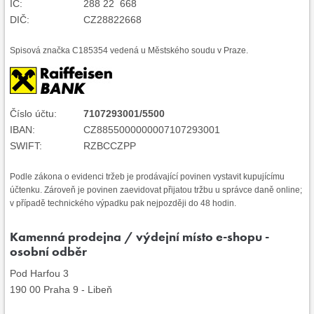
IČ:
288 22 668
DIČ:
CZ28822668
Spisová značka C185354 vedená u Městského soudu v Praze.
Číslo účtu:
7107293001/5500
IBAN:
CZ8855000000007107293001
SWIFT:
RZBCCZPP
Podle zákona o evidenci tržeb je prodávající povinen vystavit kupujícímu
účtenku. Zároveň je povinen zaevidovat přijatou tržbu u správce daně online;
v případě technického výpadku pak nejpozději do 48 hodin.
Kamenná prodejna / výdejní místo e-shopu -
osobní odběr
Pod Harfou 3
190 00 Praha 9 - Libeň