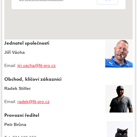
Jednatel společnosti
Jiří Vácha
Email:
jiri.vacha@fit-pro.cz
Obchod, klíčoví zákazníci
Radek Stiller
Email:
radek@fit-pro.cz
Provozní ředitel
Petr Brůna