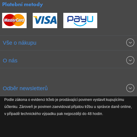
Platební metody
Vše o nákupu
Obchodní podmínky
O nás
Garance nejnižších cen
O společnosti
Odběr newsletterů
Doprava a platba
Jak stavíme fitcentra
Podle zákona o evidenci tržeb je prodávající povinen vystavit kupujícímu
Získejte přehled o novinkách, slevách, akčním zboží a upozornění
účtenku. Zároveň je povinen zaevidovat přijatou tržbu u správce daně online,
Reklamační řád
Koho podporujeme
na nové články v magazínu!
v případě technického výpadku pak nejpozději do 48 hodin.
Vrácení do 30 dnů
Naši partneři