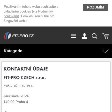
Používáním tohoto webu souhlasíte s
ROZUMÍM
ukládáním cookies (viz
Podmínky
používání
). Cookies jsou nutné pro
fungování webu.
GDPR
Vše o nákupu
Přihlášení
Registrace
Kategorie
O nás
Stavíme fitcentra
AKCE
Domácí cvičení
KONTAKTNÍ ÚDAJE
FIT-PRO CZECH s.r.o.
Kariéra
Kontakt
Doplňky stravy
Fitness vybavení
Fakturační adresa:
Magazín
OUTLET OBLEČENÍ
Posilovací stroje
Jaurisova 515/4
140 00 Praha 4
Značky