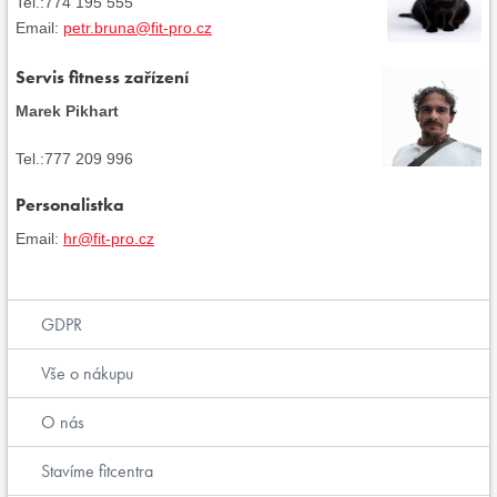
Tel.:774 195 555
Email:
petr.bruna@fit-pro.cz
Servis fitness zařízení
Marek Pikhart
Tel.:777 209 996
Personalistka
Email:
hr@fit-pro.cz
GDPR
Vše o nákupu
O nás
Stavíme fitcentra