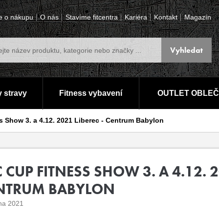
e o nákupu
O nás
Stavíme fitcentra
Kariéra
Kontakt
Magazín
 stravy
Fitness vybavení
OUTLET OBLEČ
 Show 3. a 4.12. 2021 Liberec - Centrum Babylon
 CUP FITNESS SHOW 3. A 4.12. 2
NTRUM BABYLON
jna 2021