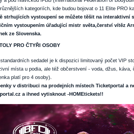
y a pod hlavičkou IFBB (International Federation of Bodybui
různějších kategoriích, kde budou bojovat o 11 Elite PRO ka
 strhujících vystoupení se můžete těšit na interaktivní 
ičním vystoupením úřadující mistr světa,čerství vítěz Ar
nek ze Slovenska.
STOLY PRO ČTYŘI OSOBY
standardních sedadel je k dispozici limitovaný počet VIP sto
ivní místa u podia, ale též občerstvení - voda, džus, káva, 
nka platí pro 4 osoby).
enky v distribuci na prodejních místech Ticketportal a 
tportal.cz a ihned vytisknout -HOMEtickets!!