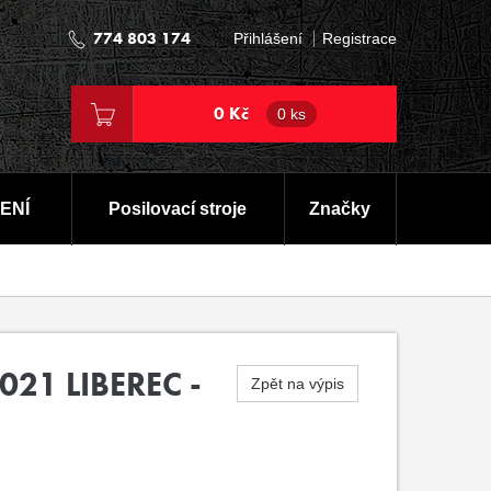
774 803 174
Přihlášení
Registrace
0 Kč
0 ks
ENÍ
Posilovací stroje
Značky
021 LIBEREC -
Zpět na výpis