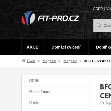
GDPR
Vš
AKCE
Domácí cvičení
Doplňky
Úvod
Magazín
Magazín
BFC Cup Fitness
GDPR
BFC
Vše o nákupu
CE
O nás
19. Ří