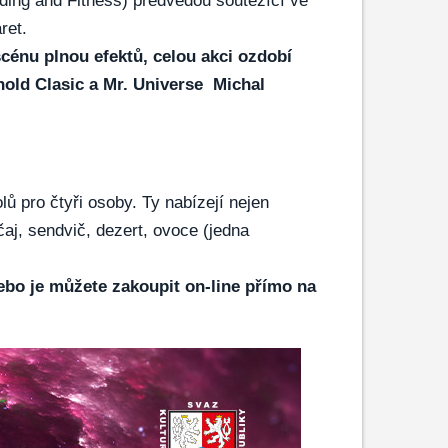
lding and Fitness) předvedou soutěžící ve
ret.
scénu plnou efektů, celou akci ozdobí
nold Clasic a Mr. Universe Michal
lů pro čtyři osoby. Ty nabízejí nejen
čaj, sendvič, dezert, ovoce (jedna
nebo je můžete zakoupit on-line přímo na