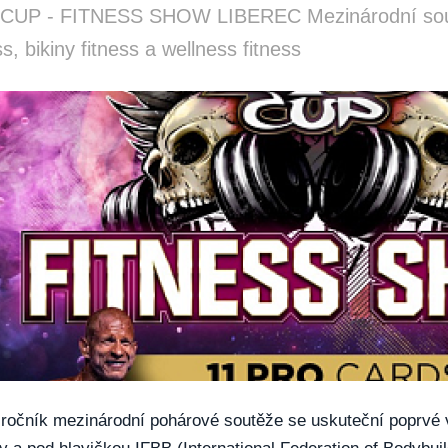
CUP - FITNESS SHOW LIBEREC Mezinárodní soutěž 
ss, bikiny fitness a wellness fitness
. ročník mezinárodní pohárové soutěže se uskuteční poprvé v