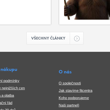
VŠECHNY ČLÁNKY
 nákupu
O nás
ní podmínky
O společnosti
 nejnižších cen
Jak stavíme fitcentra
 a platba
Koho podporujeme
ční řád
Naši partneři