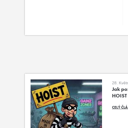
28. Květ
Jak poz
HOIST
CELÝ ČL