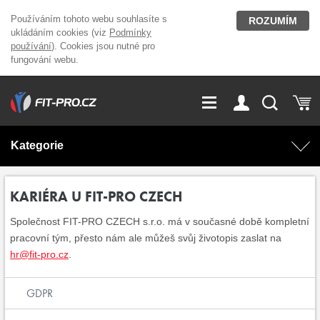
Používáním tohoto webu souhlasíte s
ROZUMÍM
ukládáním cookies (viz
Podmínky
používání
). Cookies jsou nutné pro
fungování webu.
GDPR
Vše o nákupu
Přihlášení
Registrace
Kategorie
O nás
Stavíme fitcentra
AKCE
Domácí cvičení
KARIÉRA U FIT-PRO CZECH
Kariéra
Kontakt
Společnost FIT-PRO CZECH s.r.o. má v současné době kompletní
Doplňky stravy
Fitness vybavení
pracovní tým, přesto nám ale můžeš svůj životopis zaslat na
hr@fit-pro.cz
.
Magazín
OUTLET OBLEČENÍ
Posilovací stroje
GDPR
Značky