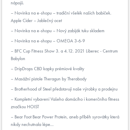
nápojů.
Novinka na e-shopu – tradiční všelék našich babiček.
Apple Cider – Jablečný ocet
Novinka na e-shopu – Nový zabiják tuku skladem
Novinka na e-shopu – OMEGA 3-6-9
BFC Cup Fitness Show 3. a 4.12. 2021 Liberec - Centrum
Babylon
DripDrops CBD kapky prémiové kvality
Masážní pistole Theragun by Therabody
Brotherhood of Steel představují naše výrobky a prodejnu
Kompletní vybavení Vašeho domácího i komerčního fitness
značkou HOIST
Bear Foot Bear Power Protein, aneb příběh syrovátky která
nikdy nechutnala lépe...