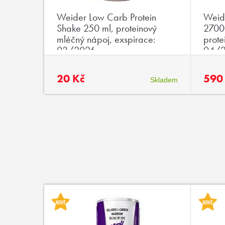
ithine
Weider Low Carb Protein
Weid
ginin a
Shake 250 ml, proteinový
2700 
mléčný nápoj, exspirace:
prote
03/2026
04/
20 Kč
590
Skladem
Skladem