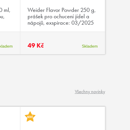
0 ml,
Weider Flavor Powder 250 g,
Weider
ou,
prášek pro ochucení jídel a
70g, en
nápojů, exspirace: 03/2025
vysokým
aminoky
exspir
49 Kč
19 Kč
kladem
Skladem
Všechny novinky