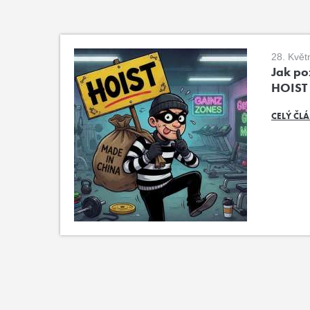
28. Květ
Jak poz
HOIST
CELÝ ČL