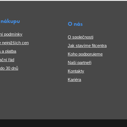
 nákupu
O nás
ní podmínky
O společnosti
 nejnižších cen
Jak stavíme fitcentra
 a platba
Koho podporujeme
ční řád
Naši partneři
 do 30 dnů
Kontakty
Kariéra