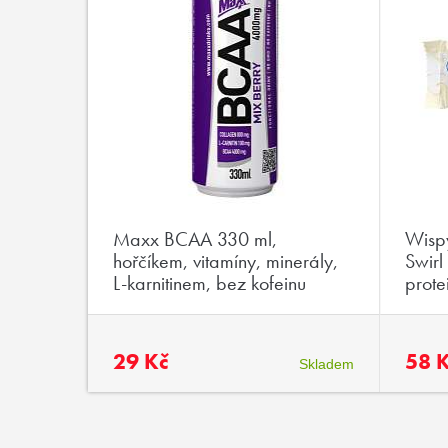
eamy
Maxx BCAA 330 ml,
Wispy
kká
hořčíkem, vitamíny, minerály,
Swirl
g cukru
L-karnitinem, bez kofeinu
prote
29 Kč
58 
Skladem
Skladem