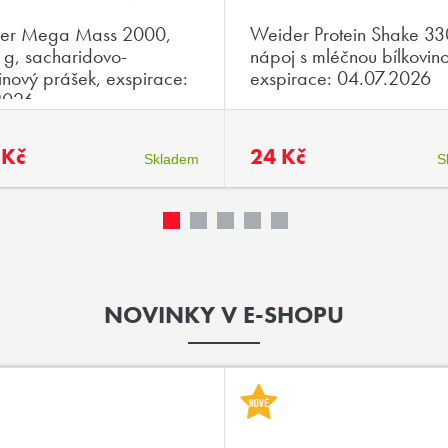
er Mega Mass 2000,
Weider Protein Shake 33
g, sacharidovo-
nápoj s mléčnou bílkovin
inový prášek, exspirace:
exspirace: 04.07.2026
2026
 Kč
24 Kč
Skladem
S
NOVINKY V E-SHOPU