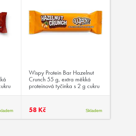
Wispy Protein Bar Hazelnut
Maxx B
kká
Crunch 55 g, extra měkká
kofeine
cukru
proteinová tyčinka s 2 g cukru
minerál
58 Kč
34 Kč
kladem
Skladem