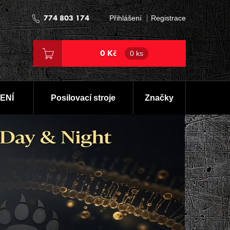
774 803 174
Přihlášení
Registrace
0 Kč
0 ks
ENÍ
Posilovací stroje
Značky