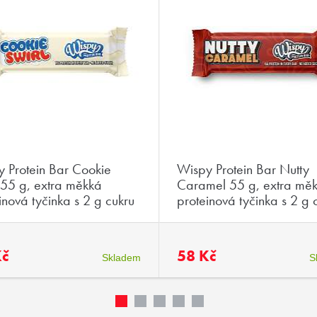
 Protein Bar Cookie
Wispy Protein Bar Nutty
 55 g, extra měkká
Caramel 55 g, extra mě
inová tyčinka s 2 g cukru
proteinová tyčinka s 2 g 
Kč
58 Kč
Skladem
S