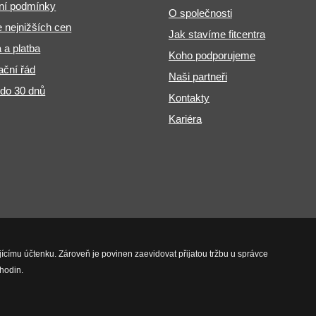
ní podmínky
O společnosti
 nejnižších cen
Jak stavíme fitcentra
 a platba
Koho podporujeme
ční řád
Naši partneři
 do 30 dnů
Kontakty
Kariéra
jícímu účtenku. Zároveň je povinen zaevidovat přijatou tržbu u správce
hodin.