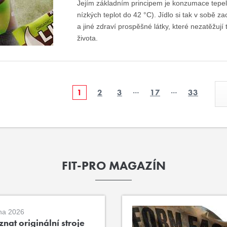
Jejím základním principem je konzumace tepel
nízkých teplot do 42 °C). Jídlo si tak v sobě z
a jiné zdraví prospěšné látky, které nezatěžují t
života.
…
…
1
2
3
17
33
FIT-PRO MAGAZÍN
na 2026
nat originální stroje