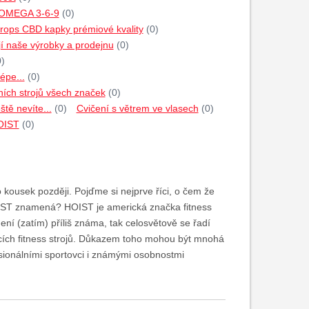
 OMEGA 3-6-9
(0)
rops CBD kapky prémiové kvality
(0)
jí naše výrobky a prodejnu
(0)
0)
épe...
(0)
ích strojů všech značek
(0)
tě nevíte...
(0)
Cvičení s větrem ve vlasech
(0)
HOIST
(0)
 kousek později. Pojďme si nejprve říci, o čem že
HOIST znamená? HOIST je americká značka fitness
není (zatím) příliš známa, tak celosvětově se řadí
cích fitness strojů. Důkazem toho mohou být mnohá
esionálními sportovci i známými osobnostmi