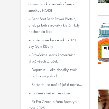
domácího i komerčního fitness
značkou HOIST
Bear Foot Bear Power Protein,
aneb příběh syrovátky která nikdy
nechutnala lépe...
Poslední realizace roku 2023
Sky Gym Říčany
Provádíme servis komerčních
strojů všech značek
Dopamin – jaké doplňky zvolit
pro duševní pohodu
Berberin, co možná ještě nevíte...
Cvičení s větrem ve vlasech
Fit-Pro Czech a Form Factory v
roce 2025