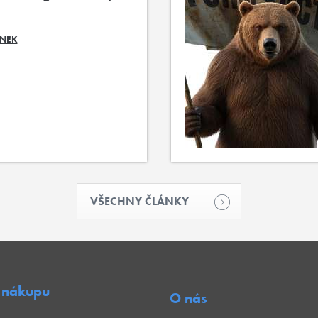
ÁNEK
VŠECHNY ČLÁNKY
 nákupu
O nás