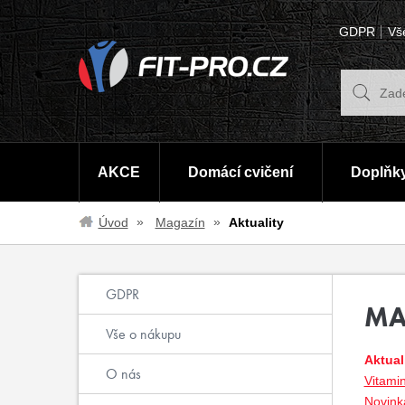
GDPR
Vš
AKCE
Domácí cvičení
Doplňky
Úvod
Magazín
Aktuality
GDPR
MA
Vše o nákupu
Aktual
O nás
Vitami
Novinka