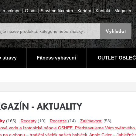
e o nákupu
O nás
Stavíme fitcentra
Kariéra
Kontakt
Magazín
 stravy
Fitness vybavení
OUTLET OBLEČ
GAZÍN - AKTUALITY
ity
(165)
Recepty
(10)
Recenze
(14)
Zajímavosti
(53)
nová voda a Izotonické nápoje OSHEE. Představujeme Vám světového lí
 na e-shopu – tradiční všelék našich babiček. Apple Cider – Jablečný 