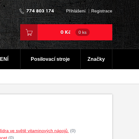
774 803 174
Přihlášení
Registrace
0 Kč
0 ks
ENÍ
Posilovací stroje
Značky
dra ve světě vitaminových nápojů.
(0)
ocet
(0)