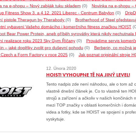
a na e-shopu – Nový zabiják tuku skladem
(0)
Novinka na e-shopu –
p Fitness Show 3. a 4.12. 2021 Liberec - Centrum Babylon
(0)
DripD
í pistole Theragun by Therabody
(0)
Brotherhood of Steel představu
tní vybavení Vašeho domácího i komerčního fitness značkou HOIST
(
ot Bear Power Protein, aneb příběh syrovátky která nikdy nechutnala l
ní realizace roku 2023 Sky Gym Říčany
(0)
Provádíme servis komerčn
n – jaké doplňky zvolit pro duševní pohodu
(0)
Berberin, co možná ješ
o Czech a Form Factory v roce 2025
(0)
Jak poznat originální stroje 
12. Února 2020
HOIST! VYHOUPNE TĚ NA JINÝ LEVEL!
Tento nadpis zde není náhodou, ale o tom až o
vlastně dnešní článek je. Co to vlastně ten 
strojů a zařízení a ačkoliv v našich končinách 
mezi TOP značky v oblasti komerčních i domá
videa a fotky, kde se HOIST ve spojení s prof
vyskytuje.