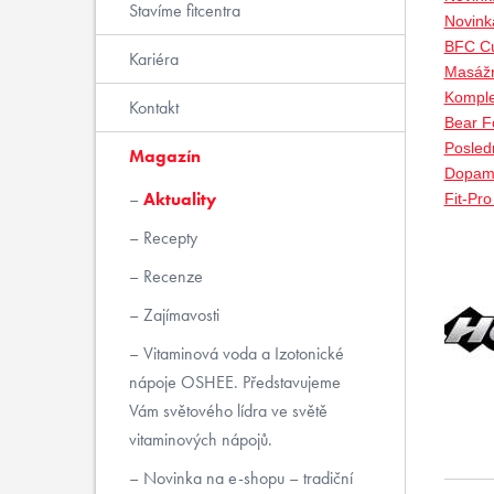
Stavíme fitcentra
Novink
BFC Cu
Kariéra
Masážn
Komple
Kontakt
Bear Fo
Posled
Magazín
Dopami
Aktuality
Fit-Pr
Recepty
Recenze
Zajímavosti
Vitaminová voda a Izotonické
nápoje OSHEE. Představujeme
Vám světového lídra ve světě
vitaminových nápojů.
Novinka na e-shopu – tradiční