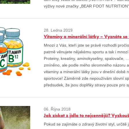
výživy nové značky „BEAR FOOT NUTRITION“
28. Ledna 2019
Vitaminy a minerální látky – Vyznáte se
Mnozí z Vás, kteří jste se právě rozhodli pro
patrně věnujete nějakému sportu a tak i mnozí
Proteiny, kreatiny, aminokyseliny, spalovače, 
zmíněno, ale podle mého skromného názoru a zk
vitaminy a minerální látky jsou v dnešní době 
sportovce! Záměrně zde nepoužívám slovní spoj
předsudek, že jsou doplňky stravy pouze pro s
06. Října 2018
Jak získat z jídla to nejcennější? Vyzkou
Pokud se zajímáte o zdravý životní styl, určitě 