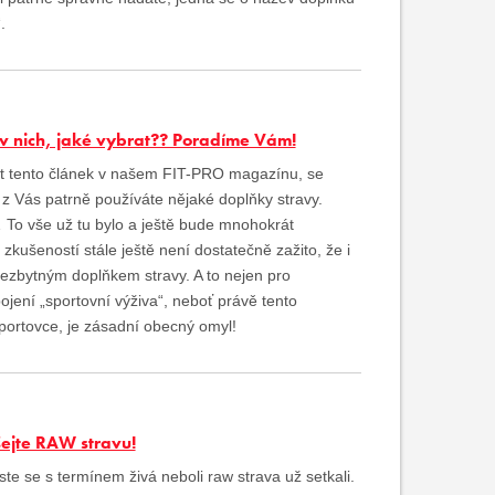
.
 v nich, jaké vybrat?? Poradíme Vám!
číst tento článek v našem FIT-PRO magazínu, se
 z Vás patrně používáte nějaké doplňky stravy.
… To vše už tu bylo a ještě bude mnohokrát
ušeností stále ještě není dostatečně zažito, že i
nezbytným doplňkem stravy. A to nejen pro
ení „sportovní výživa“, neboť právě tento
portovce, je zásadní obecný omyl!
šejte RAW stravu!
jste se s termínem živá neboli raw strava už setkali.