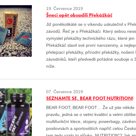
19. Července 2019
Šneci opět obsadili Překážkáč
Již poněkolikáté se o víkendu uskutečnil v Př
závodů. Řeč je o Překážkáči. Který sebou nese
vymyslet překážky technického rázu, které jen
Překážkáč slavil své první narozeniny, a nejl
přelejzací překážky, přírodní překážky, nošení 
závodníků, kteří předvedli pořádné souboje o 36
níže.
07. Července 2019
SEZNAMTE SE, BEAR FOOT NUTRITION!
BEAR FOOT, BEAR FOOT… Že už jste někde ten
pravdu, jedná se o velmi kvalitní a velmi oblí
multifunkční klece, stojany, powerbagy, závě
posilovnách a sportovištích napříč celou Česko
tam tedy vzalo to slůvko „NUTRITION“? Jak as