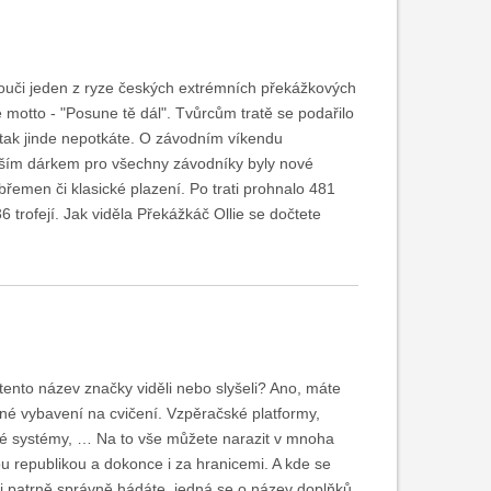
elouči jeden z ryze českých extrémních překážkových
 motto - "Posune tě dál". Tvůrcům tratě se podařilo
 tak jinde nepotkáte. O závodním víkendu
epším dárkem pro všechny závodníky byly nové
břemen či klasické plazení. Po trati prohnalo 481
 trofejí. Jak viděla Překážkáč Ollie se dočtete
to název značky viděli nebo slyšeli? Ano, máte
bené vybavení na cvičení. Vzpěračské platformy,
sné systémy, … Na to vše můžete narazit v mnoha
u republikou a dokonce i za hranicemi. A kde se
i patrně správně hádáte, jedná se o název doplňků