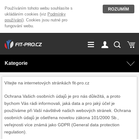
Používáním tohoto webu souhlasíte s
ROZUMÍM
ukládáním cookies (viz
Podmínky
používání
). Cookies jsou nutné pro
fungování webu.
GDPR
Vše o nákupu
Přihlášení
Registrace
Kategorie
O nás
Stavíme fitcentra
AKCE
Domácí cvičení
Vítejte na internetových stránkách fit-pro.cz
Kariéra
Kontakt
Ochrana Vašich osobních údajů je pro nás důležitá, a proto
Doplňky stravy
Fitness vybavení
bychom Vás rádi informovali, jaká data a pro jaký účel je
používáme při Vaší návštěvě našich webových stránek. Ochrana
Magazín
OUTLET OBLEČENÍ
Posilovací stroje
osobních údajů je ošetřena novelou zákona 101/2000 Sb.,
veřejnosti více známá jako GDPR (General data protection
regulation).
Značky