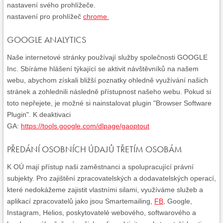
nastavení svého prohlížeče.
nastavení pro prohlížeč
chrome
GOOGLE ANALYTICS
Naše internetové stránky používají služby společnosti GOOGLE
Inc. Sbíráme hlášení týkající se aktivit návštěvníků na našem
webu, abychom získali bližší poznatky ohledně využívání našich
stránek a zohlednili následně přístupnost našeho webu. Pokud si
toto nepřejete, je možné si nainstalovat plugin "Browser Software
Plugin". K deaktivaci
GA:
https://tools.google.com/dlpage/gaoptout
PŘEDÁNÍ OSOBNÍCH ÚDAJŮ TŘETÍM OSOBÁM
K OÚ mají přístup naši zaměstnanci a spolupracující právní
subjekty. Pro zajištění zpracovatelských a dodavatelských operací,
které nedokážeme zajistit vlastními silami, využíváme služeb a
aplikací zpracovatelů jako jsou Smartemailing,
FB
, Google,
Instagram, Helios, poskytovatelé webového, softwarového a