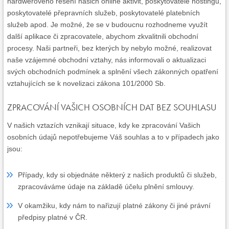
hardwerového řešení našich online aktivit, poskytovatelé hostingu,
poskytovatelé přepravních služeb, poskytovatelé platebních
služeb apod. Je možné, že se v budoucnu rozhodneme využít
další aplikace či zpracovatele, abychom zkvalitnili obchodní
procesy. Naši partneři, bez kterých by nebylo možné, realizovat
naše vzájemné obchodní vztahy, nás informovali o aktualizaci
svých obchodních podmínek a splnění všech zákonných opatření
vztahujících se k novelizaci zákona 101/2000 Sb.
ZPRACOVÁNÍ VAŠICH OSOBNÍCH DAT BEZ SOUHLASU
V našich vztazích vznikají situace, kdy ke zpracování Vašich
osobních údajů nepotřebujeme Váš souhlas a to v případech jako
jsou:
Případy, kdy si objednáte některý z našich produktů či služeb,
zpracováváme údaje na základě účelu plnění smlouvy.
V okamžiku, kdy nám to nařizují platné zákony či jiné právní
předpisy platné v ČR.