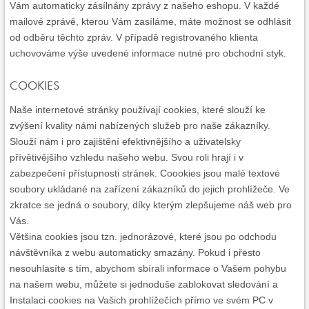
Vám automaticky zásílnány zprávy z našeho eshopu. V každé
mailové zprávě, kterou Vám zasíláme, máte možnost se odhlásit
od odběru těchto zpráv. V případě registrovaného klienta
uchovováme výše uvedené informace nutné pro obchodní styk.
COOKIES
Naše internetové stránky používají cookies, které slouží ke
zvýšení kvality námi nabízených služeb pro naše zákazníky.
Slouží nám i pro zajištění efektivnějšího a uživatelsky
přívětivějšího vzhledu našeho webu. Svou roli hrají i v
zabezpečení přístupnosti stránek. Coookies jsou malé textové
soubory ukládané na zařízení zákazníků do jejich prohlížeče. Ve
zkratce se jedná o soubory, díky kterým zlepšujeme náš web pro
Vás.
Většina cookies jsou tzn. jednorázové, které jsou po odchodu
návštěvníka z webu automaticky smazány. Pokud i přesto
nesouhlasíte s tím, abychom sbírali informace o Vašem pohybu
na našem webu, můžete si jednoduše zablokovat sledování a
Instalaci cookies na Vašich prohlížečích přímo ve svém PC v