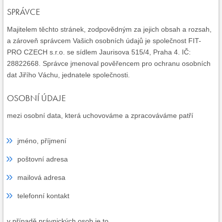
SPRÁVCE
Majitelem těchto stránek, zodpovědným za jejich obsah a rozsah,
a zároveň správcem Vašich osobních údajů je společnost FIT-
PRO CZECH s.r.o. se sídlem Jaurisova 515/4, Praha 4. IČ:
28822668. Správce jmenoval pověřencem pro ochranu osobních
dat Jiřího Váchu, jednatele společnosti.
OSOBNÍ ÚDAJE
mezi osobní data, která uchovováme a zpracováváme patří
jméno, příjmení
poštovní adresa
mailová adresa
telefonní kontakt
v případě právnických osob je to