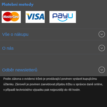
Platební metody
Vše o nákupu
Obchodní podmínky
O nás
Garance nejnižších cen
O společnosti
Odběr newsletterů
Doprava a platba
Jak stavíme fitcentra
Podle zákona o evidenci tržeb je prodávající povinen vystavit kupujícímu
Získejte přehled o novinkách, slevách, akčním zboží a upozornění
účtenku. Zároveň je povinen zaevidovat přijatou tržbu u správce daně online,
Reklamační řád
Koho podporujeme
na nové články v magazínu!
v případě technického výpadku pak nejpozději do 48 hodin.
Vrácení do 30 dnů
Naši partneři