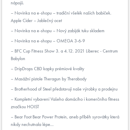
nápojů.
Novinka na e-shopu – tradiční všelék našich babiček.
Apple Cider – Jablečný ocet
Novinka na e-shopu – Nový zabiják tuku skladem
Novinka na e-shopu – OMEGA 3-6-9
BFC Cup Fitness Show 3. a 4.12. 2021 Liberec - Centrum
Babylon
DripDrops CBD kapky prémiové kvality
Masážní pistole Theragun by Therabody
Brotherhood of Steel představují naše výrobky a prodejnu
Kompletní vybavení Vašeho domácího i komerčního fitness
značkou HOIST
Bear Foot Bear Power Protein, aneb příběh syrovátky která
nikdy nechutnala lépe...