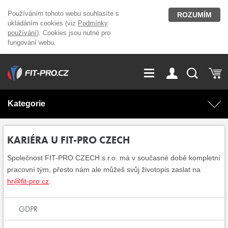
Používáním tohoto webu souhlasíte s
ROZUMÍM
ukládáním cookies (viz
Podmínky
používání
). Cookies jsou nutné pro
fungování webu.
GDPR
Vše o nákupu
Přihlášení
Registrace
Kategorie
O nás
Stavíme fitcentra
AKCE
Domácí cvičení
KARIÉRA U FIT-PRO CZECH
Kariéra
Kontakt
Společnost FIT-PRO CZECH s.r.o. má v současné době kompletní
Doplňky stravy
Fitness vybavení
pracovní tým, přesto nám ale můžeš svůj životopis zaslat na
hr@fit-pro.cz
.
Magazín
OUTLET OBLEČENÍ
Posilovací stroje
GDPR
Značky