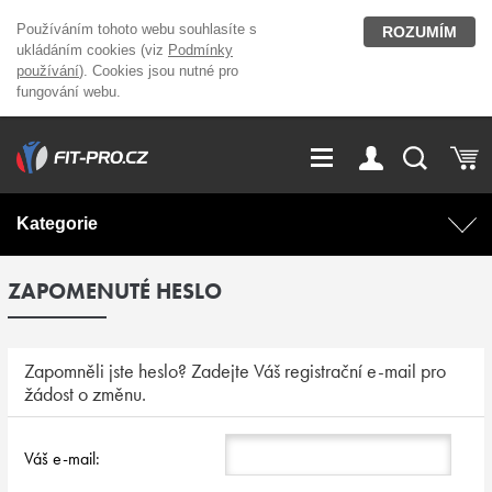
Používáním tohoto webu souhlasíte s
ROZUMÍM
ukládáním cookies (viz
Podmínky
používání
). Cookies jsou nutné pro
fungování webu.
GDPR
Vše o nákupu
Přihlášení
Registrace
Kategorie
O nás
Stavíme fitcentra
ZAPOMENUTÉ HESLO
AKCE
Domácí cvičení
Kariéra
Kontakt
Doplňky stravy
Fitness vybavení
Zapomněli jste heslo? Zadejte Váš registrační e-mail pro
žádost o změnu.
Magazín
OUTLET OBLEČENÍ
Posilovací stroje
Váš e-mail:
Značky