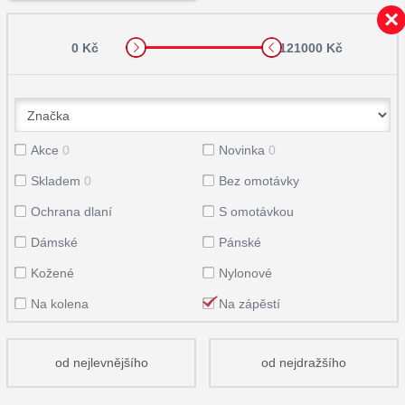
0 Kč
121000 Kč
Akce
0
Novinka
0
Skladem
0
Bez omotávky
Ochrana dlaní
S omotávkou
Dámské
Pánské
Kožené
Nylonové
Na kolena
Na zápěstí
od nejlevnějšího
od nejdražšího