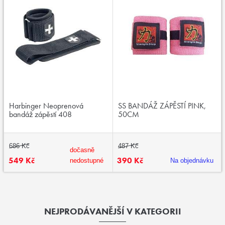
Harbinger Neoprenová
SS BANDÁŽ ZÁPĚSTÍ PINK,
bandáž zápěstí 408
50CM
686 Kč
487 Kč
dočasně
549 Kč
390 Kč
nedostupné
Na objednávku
NEJPRODÁVANĚJŠÍ V KATEGORII