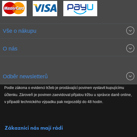
Vše o nákupu
Obchodní podmínky
O nás
Garance nejnižších cen
O společnosti
Odběr newsletterů
Doprava a platba
Jak stavíme fitcentra
Podle zákona o evidenci tržeb je prodávající povinen vystavit kupujícímu
Získejte přehled o novinkách, slevách, akčním zboží a upozornění
účtenku. Zároveň je povinen zaevidovat přijatou tržbu u správce daně online,
Reklamační řád
Koho podporujeme
na nové články v magazínu!
v případě technického výpadku pak nejpozději do 48 hodin.
Vrácení do 30 dnů
Naši partneři
Zákazníci nás mají rádi
Kontakty