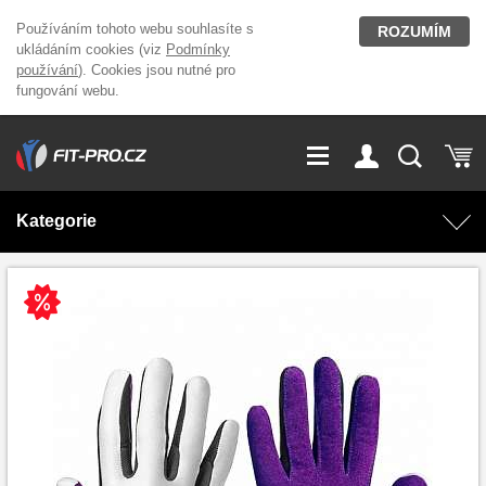
Používáním tohoto webu souhlasíte s
ROZUMÍM
ukládáním cookies (viz
Podmínky
používání
). Cookies jsou nutné pro
fungování webu.
GDPR
Vše o nákupu
Přihlášení
Registrace
Kategorie
O nás
Stavíme fitcentra
AKCE
Domácí cvičení
Kariéra
Kontakt
Doplňky stravy
Fitness vybavení
Magazín
OUTLET OBLEČENÍ
Posilovací stroje
Značky