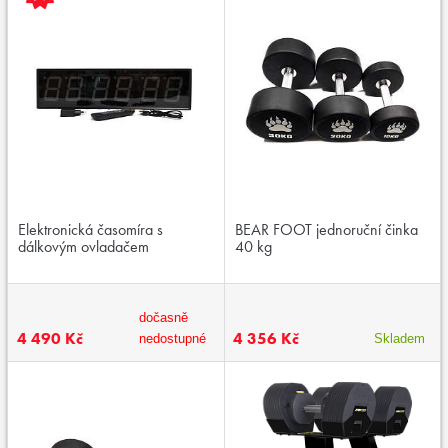
Elektronická časomíra s
BEAR FOOT jednoruční činka
dálkovým ovladačem
40 kg
dočasně
4 490 Kč
4 356 Kč
nedostupné
Skladem