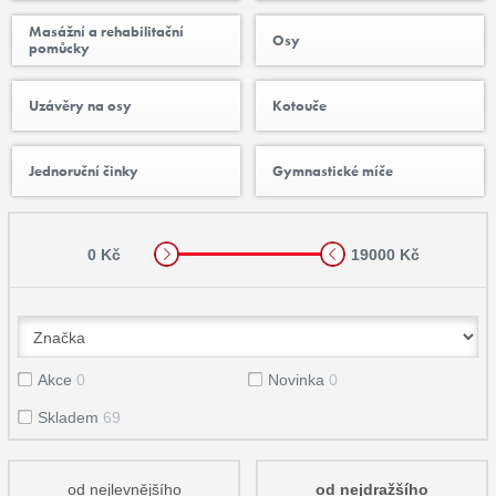
Masážní a rehabilitační
Osy
pomůcky
Uzávěry na osy
Kotouče
Jednoruční činky
Gymnastické míče
0 Kč
19000 Kč
Akce
0
Novinka
0
Skladem
69
od nejlevnějšího
od nejdražšího