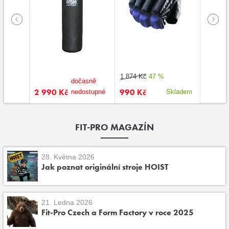
1 874 Kč
47 %
dočasně
2 990 Kč
990 Kč
5 490
kladem
nedostupné
Skladem
FIT-PRO MAGAZÍN
28. Května 2026
Jak poznat originální stroje HOIST
21. Ledna 2026
Fit-Pro Czech a Form Factory v roce 2025