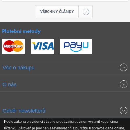
VŠECHNY ČLÁNKY
Platební metody
Vše o nákupu
Obchodní podmínky
O nás
Garance nejnižších cen
O společnosti
Odběr newsletterů
Doprava a platba
Jak stavíme fitcentra
Podle zákona o evidenci tržeb je prodávající povinen vystavit kupujícímu
Získejte přehled o novinkách, slevách, akčním zboží a upozornění
účtenku. Zároveň je povinen zaevidovat přijatou tržbu u správce daně online,