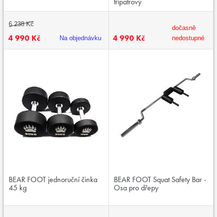
třípatrový
6 238 Kč
dočasně
4 990 Kč
4 990 Kč
Na objednávku
nedostupné
BEAR FOOT jednoruční činka
BEAR FOOT Squat Safety Bar -
45 kg
Osa pro dřepy