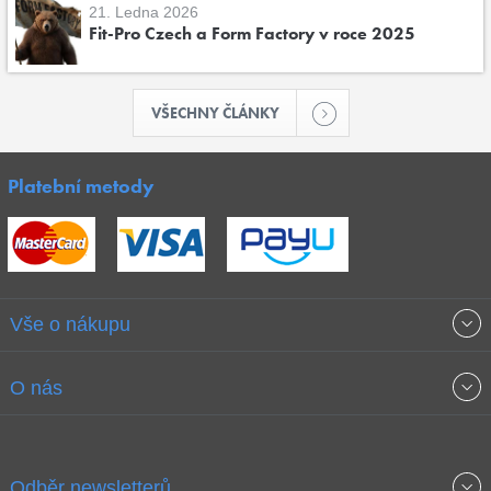
21. Ledna 2026
Fit-Pro Czech a Form Factory v roce 2025
VŠECHNY ČLÁNKY
Platební metody
Vše o nákupu
Obchodní podmínky
O nás
Garance nejnižších cen
O společnosti
Odběr newsletterů