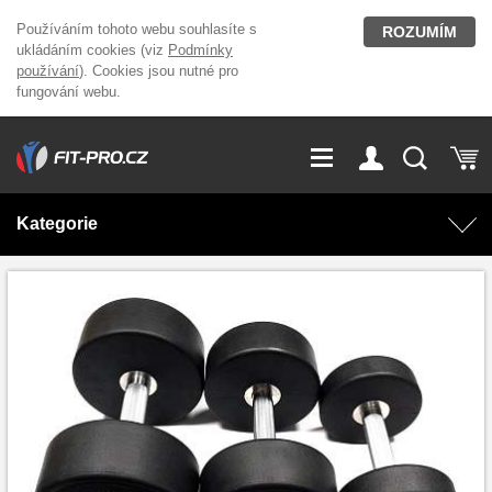
Používáním tohoto webu souhlasíte s
ROZUMÍM
ukládáním cookies (viz
Podmínky
používání
). Cookies jsou nutné pro
fungování webu.
GDPR
Vše o nákupu
Přihlášení
Registrace
Kategorie
O nás
Stavíme fitcentra
AKCE
Domácí cvičení
Kariéra
Kontakt
Doplňky stravy
Fitness vybavení
Magazín
OUTLET OBLEČENÍ
Posilovací stroje
Značky