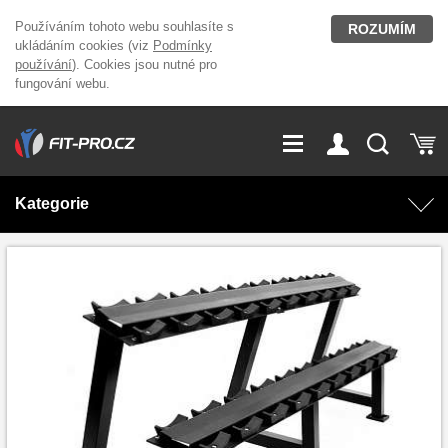
Používáním tohoto webu souhlasíte s
ROZUMÍM
ukládáním cookies (viz
Podmínky
používání
). Cookies jsou nutné pro
fungování webu.
GDPR
Vše o nákupu
Přihlášení
Registrace
Kategorie
O nás
Stavíme fitcentra
AKCE
Domácí cvičení
Kariéra
Kontakt
Doplňky stravy
Fitness vybavení
Magazín
OUTLET OBLEČENÍ
Posilovací stroje
Značky