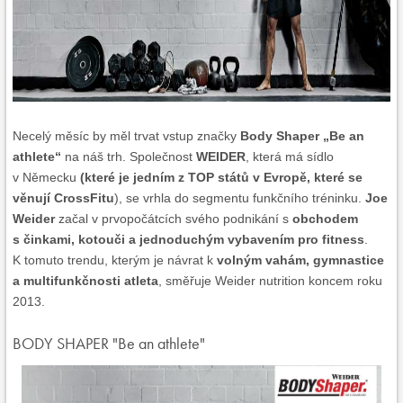
Necelý měsíc by měl trvat vstup značky
Body Shaper „Be an
athlete“
na náš trh. Společnost
WEIDER
, která má sídlo
v Německu
(které je jedním z TOP států v Evropě, které se
věnují CrossFitu
), se vrhla do segmentu funkčního tréninku.
Joe
Weider
začal v prvopočátcích svého podnikání s
obchodem
s činkami, kotouči a jednoduchým vybavením pro fitness
.
K tomuto trendu, kterým je návrat k
volným vahám, gymnastice
a multifunkčnosti atleta
, směřuje Weider nutrition koncem roku
2013.
BODY SHAPER "Be an athlete"