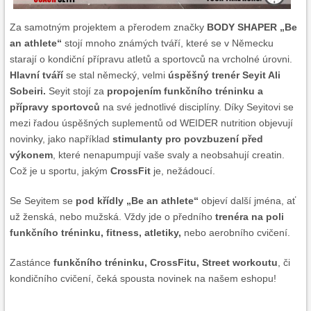
Za samotným projektem a přerodem značky
BODY SHAPER „Be
an athlete“
stojí mnoho známých tváří, které se v Německu
starají o kondiční přípravu atletů a sportovců na vrcholné úrovni.
Hlavní tváří
se stal německý, velmi
úspěšný trenér Seyit Ali
Sobeiri.
Seyit stojí za
propojením funkčního tréninku a
přípravy sportovců
na své jednotlivé disciplíny. Díky Seyitovi se
mezi řadou úspěšných suplementů od WEIDER nutrition objevují
novinky, jako například
stimulanty pro povzbuzení před
výkonem
, které nenapumpují vaše svaly a neobsahují creatin.
Což je u sportu, jakým
CrossFit
je, nežádoucí.
Se Seyitem se
pod křídly „Be an athlete“
objeví další jména, ať
už ženská, nebo mužská. Vždy jde o předního
trenéra na poli
funkčního tréninku, fitness, atletiky,
nebo aerobního cvičení.
Zastánce
funkčního tréninku, CrossFitu, Street workoutu
, či
kondičního cvičení, čeká spousta novinek na našem eshopu!