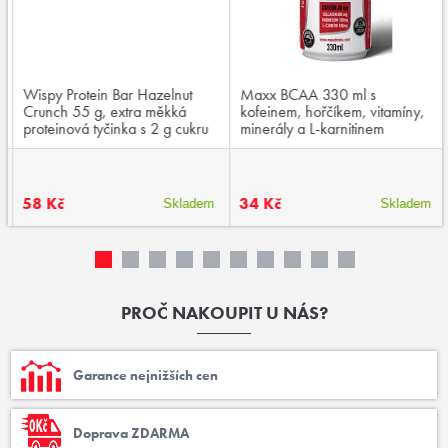
Wispy Protein Bar Hazelnut
Maxx BCAA 330 ml s
Crunch 55 g, extra měkká
kofeinem, hořčíkem, vitamíny,
proteinová tyčinka s 2 g cukru
minerály a L-karnitinem
58 Kč
34 Kč
Skladem
Skladem
PROČ NAKOUPIT U NÁS?
Garance nejnižších cen
Doprava ZDARMA