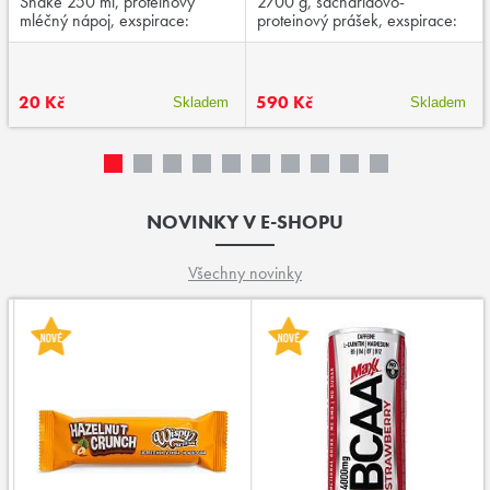
Shake 250 ml, proteinový
2700 g, sacharidovo-
mléčný nápoj, exspirace:
proteinový prášek, exspirace:
03/2026
04/2026
20 Kč
590 Kč
Skladem
Skladem
NOVINKY V E-SHOPU
Všechny novinky