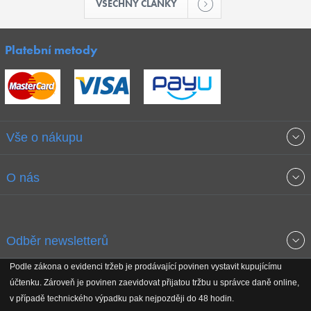
VŠECHNY ČLÁNKY
Platební metody
Vše o nákupu
Obchodní podmínky
O nás
Garance nejnižších cen
O společnosti
Odběr newsletterů
Doprava a platba
Jak stavíme fitcentra
Podle zákona o evidenci tržeb je prodávající povinen vystavit kupujícímu
Získejte přehled o novinkách, slevách, akčním zboží a upozornění
účtenku. Zároveň je povinen zaevidovat přijatou tržbu u správce daně online,
Reklamační řád
Koho podporujeme
na nové články v magazínu!
v případě technického výpadku pak nejpozději do 48 hodin.