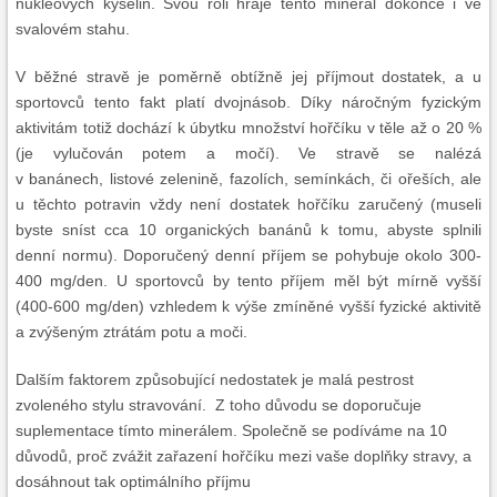
nukleových kyselin. Svou roli hraje tento minerál dokonce i ve
svalovém stahu.
V běžné stravě je poměrně obtížně jej příjmout dostatek, a u
sportovců tento fakt platí dvojnásob. Díky náročným fyzickým
aktivitám totiž dochází k úbytku množství hořčíku v těle až o 20 %
(je vylučován potem a močí). Ve stravě se nalézá
v banánech, listové zelenině, fazolích, semínkách, či ořeších, ale
u těchto potravin vždy není dostatek hořčíku zaručený (museli
byste sníst cca 10 organických banánů k tomu, abyste splnili
denní normu). Doporučený denní příjem se pohybuje okolo 300-
400 mg/den. U sportovců by tento příjem měl být mírně vyšší
(400-600 mg/den) vzhledem k výše zmíněné vyšší fyzické aktivitě
a zvýšeným ztrátám potu a moči.
Dalším faktorem způsobující nedostatek je malá pestrost
zvoleného stylu stravování. Z toho důvodu se doporučuje
suplementace tímto minerálem. Společně se podíváme na 10
důvodů, proč zvážit zařazení hořčíku mezi vaše doplňky stravy, a
dosáhnout tak optimálního příjmu