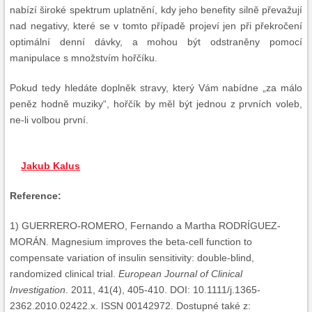
nabízí široké spektrum uplatnění, kdy jeho benefity silně převažují
nad negativy, které se v tomto případě projeví jen při překročení
optimální denní dávky, a mohou být odstraněny pomocí
manipulace s množstvím hořčíku.
Pokud tedy hledáte doplněk stravy, který Vám nabídne „za málo
peněz hodně muziky“, hořčík by měl být jednou z prvních voleb,
ne-li volbou první.
Jakub Kalus
Reference:
1) GUERRERO-ROMERO, Fernando a Martha RODRÍGUEZ-
MORÁN. Magnesium improves the beta-cell function to
compensate variation of insulin sensitivity: double-blind,
randomized clinical trial.
European Journal of Clinical
Investigation
. 2011, 41(4), 405-410. DOI: 10.1111/j.1365-
2362.2010.02422.x. ISSN 00142972. Dostupné také z: