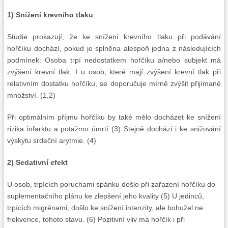
1) Snížení krevního tlaku
Studie prokazují, že ke snížení krevního tlaku při podávání
hořčíku dochází, pokud je splněna alespoň jedna z následujících
podmínek: Osoba trpí nedostatkem hořčíku a/nebo subjekt má
zvýšení krevní tlak. I u osob, které mají zvýšení krevní tlak při
relativním dostatku hořčíku, se doporučuje mírně zvýšit přijímané
množství. (1,2)
Při optimálním příjmu hořčíku by také mělo docházet ke snížení
rizika infarktu a potažmo úmrtí (3) Stejně dochází i ke snižování
výskytu srdeční arytmie. (4)
2) Sedativní efekt
U osob, trpících poruchami spánku došlo při zařazení hořčíku do
suplementačního plánu ke zlepšení jeho kvality (5) U jedinců,
trpících migrénami, došlo ke snížení intenzity, ale bohužel ne
frekvence, tohoto stavu. (6) Pozitivní vliv má hořčík i při