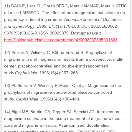
11) DAHLE, Lars O., Göran BERG, Mats HAMMAR, Mats HURTIG
a Lasse LARSSON. The effect of oral magnesium substitution on
pregnancy-induced leg cramps.
American Journal of Obstetrics
and Gynecology
. 1995, 173(1), 175-180. DOI: 10.1016/0002-
9378(95)90186-8. ISSN 00029378. Dostupné také z:
http://linkinghub.elsevier.com/retrieve/pii/0002937895901868
12) Peikert A, Wilimzig C, Köhne-Volland R. Prophylaxis of
migraine with oral magnesium: results from a prospective, multi-
center, placebo-controlled and double-blind randomized
study.
Cephalalgia
. 1996;16(4):257–263.
13) Pfaffenrath V, Wessely P, Meyer C, et al. Magnesium in the
prophylaxis of migraine–a double-blind placebo-controlled
study.
Cephalalgia
. 1996;16(6):436–440.
14) Bigal ME, Bordini CA, Tepper SJ, Speciali JG. Intravenous
magnesium sulphate in the acute treatment of migraine without
aura and migraine with aura. A randomized, double-blind,