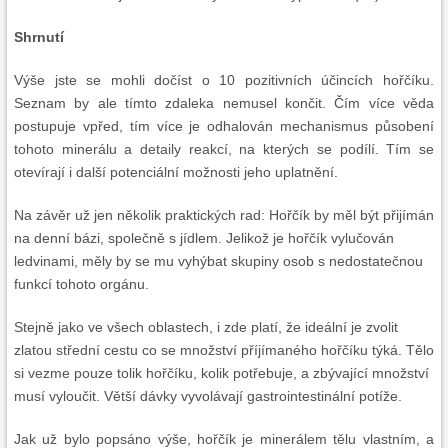
Shrnutí
Výše jste se mohli dočíst o 10 pozitivních účincích hořčíku.
Seznam by ale tímto zdaleka nemusel končit. Čím více věda
postupuje vpřed, tím více je odhalován mechanismus působení
tohoto minerálu a detaily reakcí, na kterých se podílí. Tím se
otevírají i další potenciální možnosti jeho uplatnění.
Na závěr už jen několik praktických rad: Hořčík by měl být přijímán
na denní bázi, společně s jídlem. Jelikož je hořčík vylučován
ledvinami, měly by se mu vyhýbat skupiny osob s nedostatečnou
funkcí tohoto orgánu.
Stejně jako ve všech oblastech, i zde platí, že ideální je zvolit
zlatou střední cestu co se množství příjímaného hořčíku týká. Tělo
si vezme pouze tolik hořčíku, kolik potřebuje, a zbývající množství
musí vyloučit. Větší dávky vyvolávají gastrointestinální potíže.
Jak už bylo popsáno výše, hořčík je minerálem tělu vlastním, a