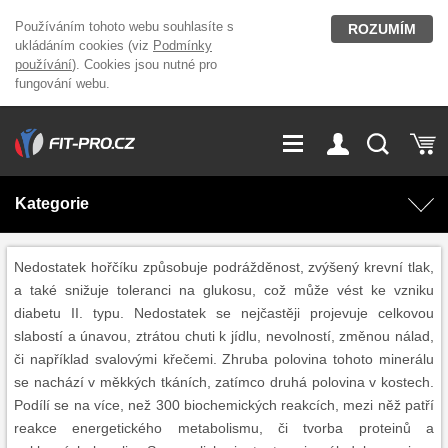
Používáním tohoto webu souhlasíte s
ROZUMÍM
ukládáním cookies (viz
Podmínky
používání
). Cookies jsou nutné pro
fungování webu.
GDPR
Vše o nákupu
Přihlášení
Registrace
Kategorie
O nás
Stavíme fitcentra
AKCE
Domácí cvičení
Nedostatek hořčíku způsobuje podrážděnost, zvýšený krevní tlak,
a také snižuje toleranci na glukosu, což může vést ke vzniku
Kariéra
Kontakt
diabetu II. typu. Nedostatek se nejčastěji projevuje celkovou
Doplňky stravy
Fitness vybavení
slabostí a únavou, ztrátou chuti k jídlu, nevolností, změnou nálad,
či například svalovými křečemi. Zhruba polovina tohoto minerálu
Magazín
OUTLET OBLEČENÍ
Posilovací stroje
se nachází v měkkých tkáních, zatímco druhá polovina v kostech.
Podílí se na více, než 300 biochemických reakcích, mezi něž patří
reakce energetického metabolismu, či tvorba proteinů a
Značky