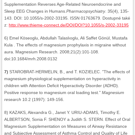
Supplementation Reverses Age-Related Neuroendocrine and
Sleep EEG Changes in Humans.
Pharmacopsychiatry
. 35(4), 135-
143. DOI: 10.1055/s-2002-33195. ISSN 01763679. Dostupné také
z:
http://www.thieme-connect.de/DOI/DOI?10.1055/s-2002-33195
6) Emel Köseoglu, Abdullah Talaslıoglu, Ali Saffet Gönül, Mustafa
Kula . The effects of magnesium prophylaxis in migraine without
aura. Magnesium Research. 2008;21(2):101-108.
doi:10.1684/mrh.2008.0132
7)
STAROBRAT-HERMELIN, B., and T. KOZIELEC. "The effects of
magnesium physiological supplementation on hyperactivity in
children with Attention Deficit Hyperactivity Disorder (ADHD).
Positive response to magnesium oral loading test."
Magnesium
research
10.2 (1997): 149-156.
8) KAZAKS, Alexandra G., Janet Y. URIU-ADAMS, Timothy E.
ALBERTSON, Sonia F. SHENOY a Judith S. STERN. Effect of Oral
Magnesium Supplementation on Measures of Airway Resistance
and Subjective Assessment of Asthma Control and Quality of Life