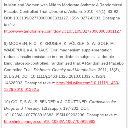
in Men and Women with Mild to Moderate Asthma: A Randomized
Placebo Controlled Trial.
Journal of Asthma
. 2010, 47(1), 83-92.
DOI: 10.3109/02770900903331127. ISSN 0277-0903. Dostupné
také z:
http://www.tandfonline.com/doi/full/10.3109/02770900903331127
9) MOOREN, F. C., K. KRÜGER, K. VÖLKER, S. W. GOLF, M.
WADEPUHL a A. KRAUS. Oral magnesium supplementation
reduces insulin resistance in non-diabetic subjects - a double-
blind, placebo-controlled, randomized trial: A Randomized Placebo
Controlled Trial.
Diabetes, Obesity and Metabolism
. 2011, 13(3),
281-284. DOI: 10.1111/j.1463-1326.2010.01332.x. ISSN
14628902. Dostupné také z:
http://doi.wiley.com/10.1111/j.1463-
1326.2010.01332.x
10) GOLF, S.W., S. BENDER a J. GRÜTTNER.
Cardiovascular
Drugs and Therapy
. 12(2suppl), 197-202. DOI:
10.1023/A:1007708918683. ISSN 09203206. Dostupné také z:
http://link.springer.com/10.1023/A:1007708918683