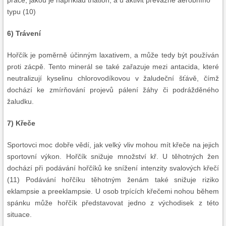
práce, jakou je například triatlon, a u aktivit převážně aerobního
typu (10)
6) Trávení
Hořčík je poměrně účinným laxativem, a může tedy být používán
proti zácpě. Tento minerál se také zařazuje mezi antacida, které
neutralizují kyselinu chlorovodíkovou v žaludeční šťávě, čímž
dochází ke zmírňování projevů pálení žáhy či podrážděného
žaludku.
7) Křeče
Sportovci moc dobře vědí, jak velký vliv mohou mít křeče na jejich
sportovní výkon. Hořčík snižuje množství kř. U těhotných žen
dochází při podávání hořčíků ke snížení intenzity svalových křečí
(11) Podávání hořčíku těhotným ženám také snižuje riziko
eklampsie a preeklampsie. U osob trpících křečemi nohou během
spánku může hořčík představovat jedno z východisek z této
situace.