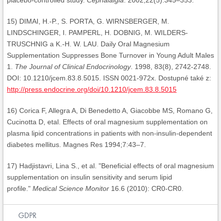
placebo-controlled study.
Cephalalgia
. 2002;22(5):345–353.
15) DIMAI, H.-P., S. PORTA, G. WIRNSBERGER, M.
LINDSCHINGER, I. PAMPERL, H. DOBNIG, M. WILDERS-
TRUSCHNIG a K.-H. W. LAU. Daily Oral Magnesium
Supplementation Suppresses Bone Turnover in Young Adult Males
1.
The Journal of Clinical Endocrinology
. 1998, 83(8), 2742-2748.
DOI: 10.1210/jcem.83.8.5015. ISSN 0021-972x. Dostupné také z:
http://press.endocrine.org/doi/10.1210/jcem.83.8.5015
16) Corica F, Allegra A, Di Benedetto A, Giacobbe MS, Romano G,
Cucinotta D, etal. Effects of oral magnesium supplementation on
plasma lipid concentrations in patients with non-insulin-dependent
diabetes mellitus. Magnes Res 1994;7:43–7.
17) Hadjistavri, Lina S., et al. "Beneficial effects of oral magnesium
supplementation on insulin sensitivity and serum lipid
profile."
Medical Science Monitor
16.6 (2010): CR0-CR0.
GDPR