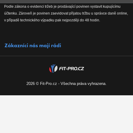
Jak stavíme fitcentra
Podle zákona o evidenci tržeb je prodávající povinen vystavit kupujícímu
Získejte přehled o novinkách, slevách, akčním zboží a upozornění
účtenku. Zároveň je povinen zaevidovat přijatou tržbu u správce daně online,
Reklamační řád
Koho podporujeme
na nové články v magazínu!
v případě technického výpadku pak nejpozději do 48 hodin.
Vrácení do 30 dnů
Naši partneři
Zákazníci nás mají rádi
Kontakty
Kariéra
2026 © Fit-Pro.cz - Všechna práva vyhrazena.