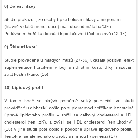
8) Bolest hlavy
Studie prokazují, že osoby trpící bolestmi hlavy a migrénami
(hlavně v době menstruace) mají obecně málo hořčíku.
Podáváním hořčíku dochází k potlačování těchto stavů (12-14)
9) Řídnutí kostí
Studie prováděná u mladých mužů (27-36) ukázala pozitivní efekt
suplementace hořčíkem v boji s řídnutím kostí, díky snižování
ztrát kostní tkáně. (15)
10) Lipidový profil
V tomto bodě se skrývá poměrně velký potenciál. Ve studii
prováděné u diabetiků došlo po suplementaci hořčíkem k znatelné
úpravě lipidového profilu – snížil se celkový cholesterol a LDL
cholesterol (ten „zlý), a zvýšil se HDL cholesterol (ten „hodný).
(16) V jiné studii poté došlo k podobné úpravě lipidového profilu.
Tentokrát se ale jednalo o osoby s mírnou hypertenzí (17)