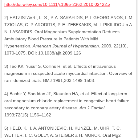
http://doi.wiley.com/10.1111/j.1365-2362.2010.02422.x
2) HATZISTAVRI, L. S., P. A. SARAFIDIS, P. I. GEORGIANOS, I. M.
TZIOLAS, C. P. ARODITIS, P. E. ZEBEKAKIS, M. I. PIKILIDOU a A.
N. LASARIDIS. Oral Magnesium Supplementation Reduces
Ambulatory Blood Pressure in Patients With Mild
Hypertension.
American Journal of Hypertension
. 2009, 22(10),
1070-1075. DOI: 10.1038/ajh.2009.126
3) Teo KK, Yusuf S, Collins R, et al. Effects of intravenous
magnesium in suspected acute myocardial infarction: Overview of
ran- domized trials. BMJ 1991;303:1499-1503.
4) Bashir Y, Sneddon JF, Staunton HA, et al. Effect of long-term
oral magnesium chloride replacement in congestive heart failure
secondary to coronary artery disease.
Am J Cardiol
.
1993;72(15):1156–1162
5) HELD, K., I. A. ANTONIJEVIC, H. KÜNZEL, M. UHR, T. C.
WETTER, I. C. GOLLY, A. STEIGER a H. MURCK. Oral Mg2