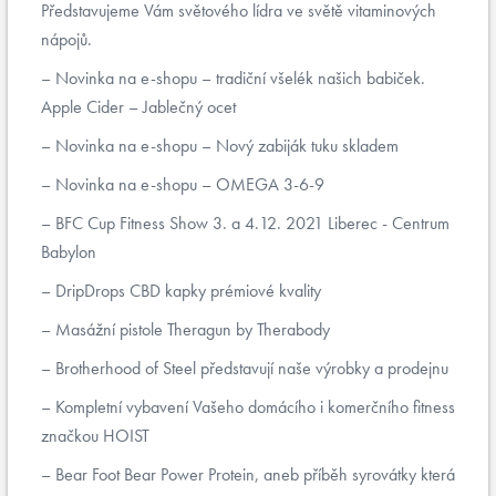
Představujeme Vám světového lídra ve světě vitaminových
nápojů.
Novinka na e-shopu – tradiční všelék našich babiček.
Apple Cider – Jablečný ocet
Novinka na e-shopu – Nový zabiják tuku skladem
Novinka na e-shopu – OMEGA 3-6-9
BFC Cup Fitness Show 3. a 4.12. 2021 Liberec - Centrum
Babylon
DripDrops CBD kapky prémiové kvality
Masážní pistole Theragun by Therabody
Brotherhood of Steel představují naše výrobky a prodejnu
Kompletní vybavení Vašeho domácího i komerčního fitness
značkou HOIST
Bear Foot Bear Power Protein, aneb příběh syrovátky která