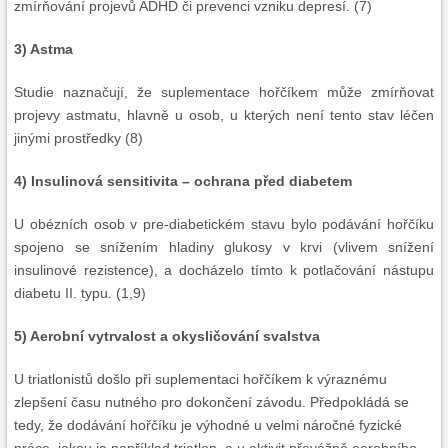
zmírňování projevů ADHD či prevenci vzniku depresí. (7)
3) Astma
Studie naznačují, že suplementace hořčíkem může zmírňovat
projevy astmatu, hlavně u osob, u kterých není tento stav léčen
jinými prostředky (8)
4) Insulinová sensitivita – ochrana před diabetem
U obézních osob v pre-diabetickém stavu bylo podávání hořčíku
spojeno se snížením hladiny glukosy v krvi (vlivem snížení
insulinové rezistence), a docházelo tímto k potlačování nástupu
diabetu II. typu. (1,9)
5) Aerobní vytrvalost a okysličování svalstva
U triatlonistů došlo při suplementaci hořčíkem k výraznému
zlepšení času nutného pro dokončení závodu. Předpokládá se
tedy, že dodávání hořčíku je výhodné u velmi náročné fyzické