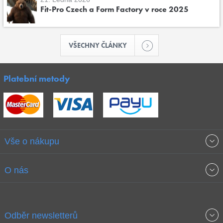
Fit-Pro Czech a Form Factory v roce 2025
VŠECHNY ČLÁNKY
Platební metody
Vše o nákupu
Obchodní podmínky
O nás
Garance nejnižších cen
O společnosti
Odběr newsletterů
Doprava a platba