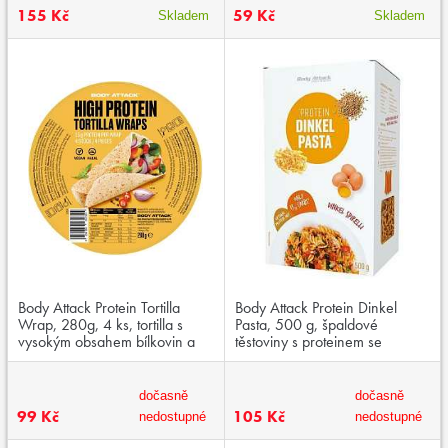
155 Kč
59 Kč
Skladem
Skladem
Body Attack Protein Tortilla
Body Attack Protein Dinkel
Wrap, 280g, 4 ks, tortilla s
Pasta, 500 g, špaldové
vysokým obsahem bílkovin a
těstoviny s proteinem se
nízkým podílem sacharidů
sníženým obsahem sacharidů
dočasně
dočasně
99 Kč
105 Kč
nedostupné
nedostupné