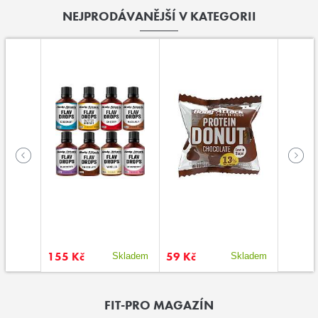
NEJPRODÁVANĚJŠÍ V KATEGORII
sně
155 Kč
59 Kč
129 K
stupné
Skladem
Skladem
FIT-PRO MAGAZÍN