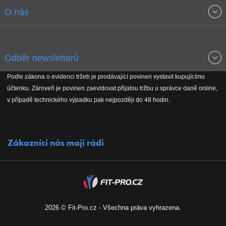
Obchodní podmínky
O nás
Garance nejnižších cen
O společnosti
Odběr newsletterů
Doprava a platba
Jak stavíme fitcentra
Podle zákona o evidenci tržeb je prodávající povinen vystavit kupujícímu
Získejte přehled o novinkách, slevách, akčním zboží a upozornění
účtenku. Zároveň je povinen zaevidovat přijatou tržbu u správce daně online,
Reklamační řád
Koho podporujeme
na nové články v magazínu!
v případě technického výpadku pak nejpozději do 48 hodin.
Vrácení do 30 dnů
Naši partneři
Zákazníci nás mají rádi
Kontakty
Kariéra
2026 © Fit-Pro.cz - Všechna práva vyhrazena.