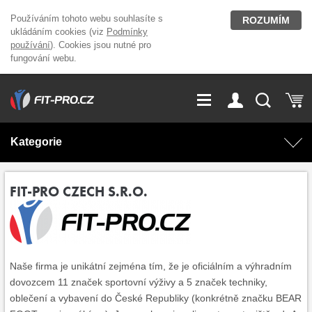
Používáním tohoto webu souhlasíte s
ROZUMÍM
ukládáním cookies (viz
Podmínky
používání
). Cookies jsou nutné pro
fungování webu.
GDPR
Vše o nákupu
Přihlášení
Registrace
Kategorie
O nás
Stavíme fitcentra
AKCE
Domácí cvičení
FIT-PRO CZECH S.R.O.
Kariéra
Kontakt
Doplňky stravy
Fitness vybavení
Magazín
OUTLET OBLEČENÍ
Posilovací stroje
Naše firma je unikátní zejména tím, že je oficiálním a výhradním
dovozcem 11 značek sportovní výživy a 5 značek techniky,
oblečení a vybavení do České Republiky (konkrétně značku BEAR
Značky