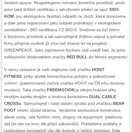
českém jazyce. Respektujeme ochranu životního prostředí, proto
jsme také držiteli certifikátu o sdruženém plnění se spol.
EKO-
KOM
, pro ekologickou likvidaci odpadů ze zboží, které dovezeme
a dále jsme registrovaní jako subjekt podnikající v ekologickém
zemědělství - BIO certifikace CZ-BIO-0. Snažíme se být šetrní
k životnímu prostředí a tak samozřejmě třídíme odpad a jednatel
firmy přispívá osobně již více než dvacet let na projekty
GREENPEACE. Jako zajímavost bychom rádi uvedli fakt, že jsme
exklusivním dodavatelem značky
RED BULL
do fitness segmentu!
V rámci vybavení je naší vlajkovou lodí značka
HOIST
FITNESS
(díky skvělé biomechanice pohybu a jedinečnosti
cvičení (patentované) zažívá značka HOIST na ČR trhu doslova
revoluci). Také značka
FREEMOTION
je silným hráčem díky
skvělým kardio strojům a doslova ikonickému
DUAL CABLE
CROSSu
. Samozřejmě i naše vlastní výroba pod značkou
BEAR
FOOT
nesmí zůstat stranou. Vyrábíme workoutové konstrukce,
silové racky, celé funkční zóny, stojany na equipment, platformy
atd (to vše na míru dle přání zákazníků). Pokládáme podlahy a
realizujeme kompletně vše dle dohody a Vašich představ. Dále