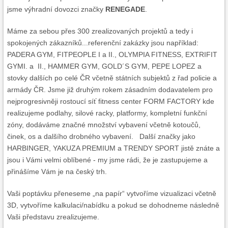
jsme výhradní dovozci značky
RENEGADE
.
Máme za sebou přes 300 zrealizovaných projektů a tedy i
spokojených zákazníků...referenční zakázky jsou například:
PADERA GYM, FITPEOPLE I a II., OLYMPIA FITNESS, EXTRIFIT
GYMI. a II., HAMMER GYM, GOLD´S GYM, PEPE LOPEZ a
stovky dalších po celé ČR včetně státních subjektů z řad policie a
armády ČR. Jsme již druhým rokem zásadním dodavatelem pro
nejprogresivněji rostoucí síť fitness center FORM FACTORY kde
realizujeme podlahy, silové racky, platformy, kompletní funkční
zóny, dodáváme značné množství vybavení včetně kotoučů,
činek, os a dalšího drobného vybavení. Další značky jako
HARBINGER, YAKUZA PREMIUM a TRENDY SPORT jistě znáte a
jsou i Vámi velmi oblíbené - my jsme rádi, že je zastupujeme a
přinášíme Vám je na český trh.
Vaši poptávku přeneseme „na papír“ vytvoříme vizualizaci včetně
3D, vytvoříme kalkulaci/nabídku a pokud se dohodneme následně
Vaši představu zrealizujeme.