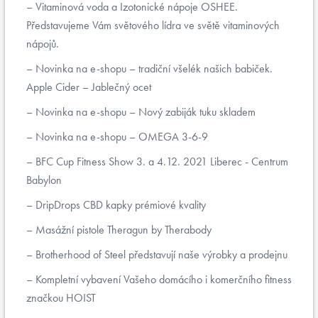
Vitaminová voda a Izotonické nápoje OSHEE.
Představujeme Vám světového lídra ve světě vitaminových
nápojů.
Novinka na e-shopu – tradiční všelék našich babiček.
Apple Cider – Jablečný ocet
Novinka na e-shopu – Nový zabiják tuku skladem
Novinka na e-shopu – OMEGA 3-6-9
BFC Cup Fitness Show 3. a 4.12. 2021 Liberec - Centrum
Babylon
DripDrops CBD kapky prémiové kvality
Masážní pistole Theragun by Therabody
Brotherhood of Steel představují naše výrobky a prodejnu
Kompletní vybavení Vašeho domácího i komerčního fitness
značkou HOIST