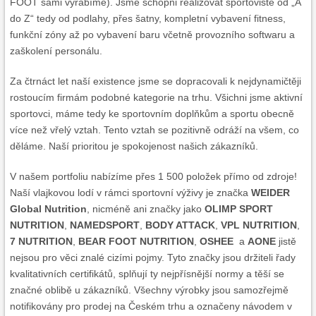
FOOT sami vyrábíme). Jsme schopni realizovat sportoviště od „A
do Z“ tedy od podlahy, přes šatny, kompletní vybavení fitness,
funkční zóny až po vybavení baru včetně provozního softwaru a
zaškolení personálu.
Za čtrnáct let naší existence jsme se dopracovali k nejdynamičtěji
rostoucím firmám podobné kategorie na trhu. Všichni jsme aktivní
sportovci, máme tedy ke sportovním doplňkům a sportu obecně
více než vřelý vztah. Tento vztah se pozitivně odráží na všem, co
děláme. Naší prioritou je spokojenost našich zákazníků.
V našem portfoliu nabízíme přes 1 500 položek přímo od zdroje!
Naší vlajkovou lodí v rámci sportovní výživy je značka
WEIDER
Global Nutrition
, nicméně ani značky jako
OLIMP SPORT
NUTRITION
,
NAMEDSPORT
,
BODY ATTACK
,
VPL NUTRITION
,
7 NUTRITION
,
BEAR FOOT NUTRITION
,
OSHEE
a
AONE
jistě
nejsou pro věci znalé cizími pojmy. Tyto značky jsou držiteli řady
kvalitativních certifikátů, splňují ty nejpřísnější normy a těší se
značné oblibě u zákazníků. Všechny výrobky jsou samozřejmě
notifikovány pro prodej na Českém trhu a označeny návodem v