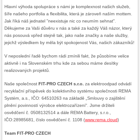
Hlavní výhoda spolupráce s námi je komplexnost našich služeb,
šíře našeho portfolia a flexibilita, která je zároveň naším mottem.
Jak říká náš jednatel "neexistuje nic co neumím sehnat".
Děkujeme za Vaši důvěru v nás a také za každý Váš názor, který
nás posouvá vpřed stejně tak, jako naše značky a naše služby,
jejichž výsledkem by měla být spokojenost Vás, našich zákazníků!
V neposlední řadě bychom rádi zmínili fakt, že působíme velice
aktivně i na Slovenském trhu kde za sebou máme desítky
realizovaných projektů.
Naše společnost
FIT-PRO CZECH s.r.o.
za elektroodpad odvádí
recyklační příspěvek do kolektivního systému společnosti REMA
Systém, a.s., IČO: 64510263 na základě „Smlouvy o zajištění
plnění povinností výrobce elektrozařízení“. Jsme držiteli
osvědčení č. 0508132514 a dále REMA Battery, s.r.o.,
IČO:28985681, číslo osvědčení č. 1108 (
www.rema.cloud
)
Team FIT-PRO CZECH