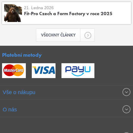
21. Ledna 2026
Fit-Pro Czech a Form Factory v roce 2025
VŠECHNY ČLÁNKY
Platební metody
Vše o nákupu
Obchodní podmínky
O nás
Garance nejnižších cen
O společnosti